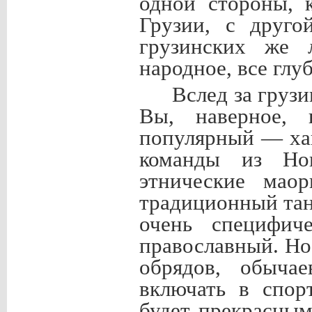
одной стороны, 
Грузии, с друго
грузинских же л
народное, все глу
Вслед за груз
Вы, наверное, 
популярный — хак
команды из Но
этнические мао
традиционный тан
очень специфич
православный. Но
обрядов, обыча
включать в спор
будет прекрасным