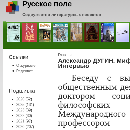
Русское поле
Содружество литературных проектов
Вы здесь
Главная
Ссылки
Александр ДУГИН. Миф
Интервью
О журнале
Редсовет
Беседу с в
общественным дея
Подшивка
доктором соци
2026
(52)
философских 
2025
(131)
2023
(39)
Международного 
2022
(30)
профессором 
2021
(97)
2020
(207)