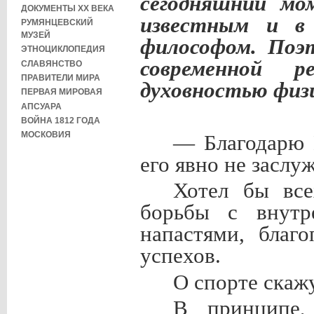
сегодняшний м
ДОКУМЕНТЫ XX ВЕКА
известным и в
РУМЯНЦЕВСКИЙ
МУЗЕЙ
философом. Поэ
ЭТНОЦИКЛОПЕДИЯ
современной р
СЛАВЯНСТВО
ПРАВИТЕЛИ МИРА
духовностью физ
ПЕРВАЯ МИРОВАЯ
АПСУАРА
ВОЙНА 1812 ГОДА
МОСКОВИЯ
— Благодарю В
его явно не засл
Хотел бы все
борьбы с внутр
напастями, благ
успехов.
О спорте скаж
В принципе,