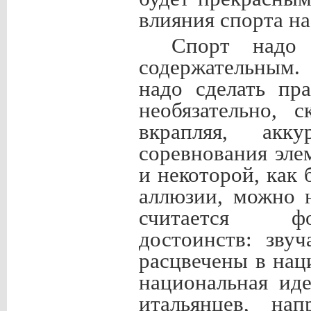
влияния спорта н
Спорт надо 
содержательным.
надо сделать пр
необязательно, 
вкрапляя, акк
соревнования эле
и некоторой, как 
аллюзии, можно н
считается фо
достоинств: зву
расцвечены в нац
национальная иде
итальянцев, на