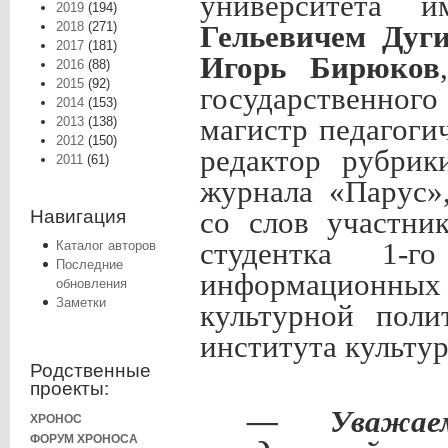
университета
2019
(194)
2018
(271)
Гельевичем Дуг
2017
(181)
Игорь Бирюков
2016
(88)
2015
(92)
государственног
2014
(153)
магистр педагоги
2013
(138)
2012
(150)
редактор рубрик
2011
(61)
журнала «Парус»
со слов участни
Навигация
студентка 1-г
Каталог авторов
Последние
информационных 
обновления
Заметки
культурной поли
института культу
Родственные
проекты:
— Уважа
ХРОНОС
ФОРУМ ХРОНОСА