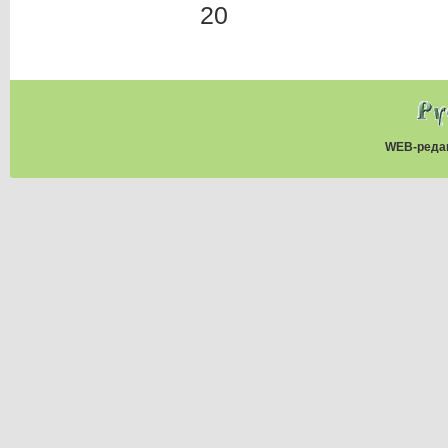
20
WEB-реда