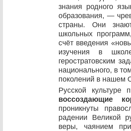
знания родного язы
образования, — чре
страны. Они знаю
школьных программ
счёт введения «нов
изучения в школ
геростратовским за
национального, в то
поколений в нашем 
Русской культуре
воссоздающие
к
проникнуты право
радении Великой р
веры, чаянием при