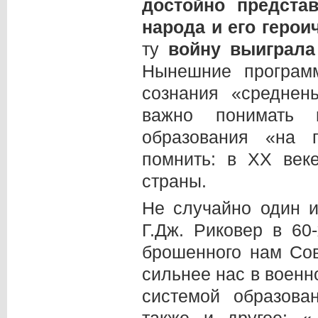
достойно предста
народа и его геро
ту
войну выиграла
Нынешние програм
сознания «среднен
важно понимать 
образования «на г
помнить: в ХХ век
страны.
Не случайно один 
Г.Дж. Риковер в 60-
брошенного нам Сов
сильнее нас в военн
системой образова
также и другое: 