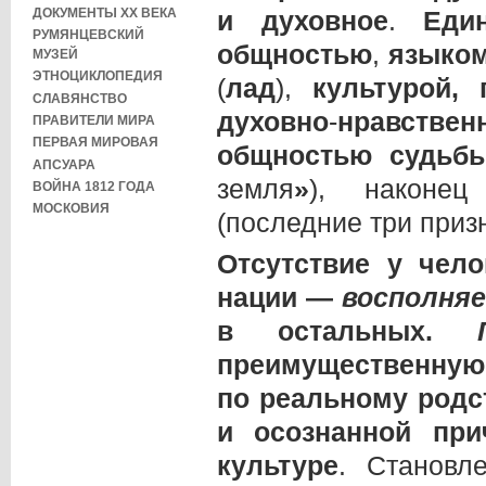
ДОКУМЕНТЫ XX ВЕКА
и духовное
.
Еди
РУМЯНЦЕВСКИЙ
общностью
,
языко
МУЗЕЙ
ЭТНОЦИКЛОПЕДИЯ
(
лад
),
культурой,
СЛАВЯНСТВО
духовно
-
нравстве
ПРАВИТЕЛИ МИРА
ПЕРВАЯ МИРОВАЯ
общностью судьбы
АПСУАРА
земля
»
), након
ВОЙНА 1812 ГОДА
МОСКОВИЯ
(последние три приз
Отсутствие у чело
нации —
восполняе
в остальных.
преимущественную
по реальному родс
и осознанной пр
культуре
. Становл