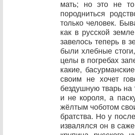
мать; но это не т
породниться родст
только человек. Быв
как в русской земле
завелось теперь в з
были хлебные стоги
целы в погребах зап
какие, басурмански
своим не хочет гов
бездушную тварь на 
и не короля, а паск
жёлтым чоботом свои
братства. Но у после
извалялся он в саже 