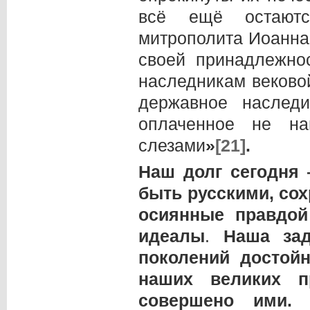
всё ещё остаютс
митрополита Иоанна
своей принадлежнос
наследникам веково
державное наслед
оплаченное не н
слезами
»
[21]
.
Наш долг сегодня
быть русскими, сох
осиянные правдо
идеалы
.
Наша за
поколений достой
наших великих п
совершено ими.