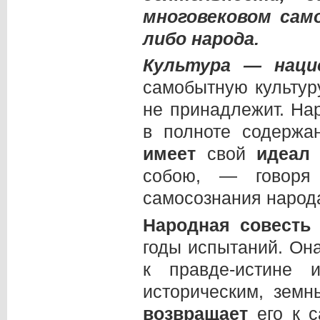
многовековом сам
либо народа.
Культура — наци
самобытную культур
не принадлежит. На
в полноте содержа
имеет
свой
идеал
собою, — говоря
самосознания наро
Народная совесть
годы испытаний. Она
к правде-истине 
историческим, зем
возвращает
его к 