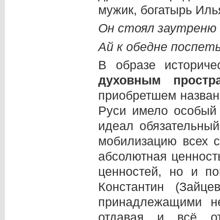
мужик, богатырь Ил
Он стоял заутреню 
Ай к обедне поспет
В образе историч
духовным простр
приобретшем назва
Руси имело особый
идеал обязательны
мобилизацию всех с
абсолютная ценность
ценностей, но и п
Константин (Зайцев
принадлежащими не
отдавая и всё о