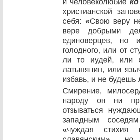
и человеколюбие
ко
христианской запов
себя:
«
Свою веру не
вере добрыми де
единоверцев, но 
голодного, или от с
ли то иудей, или 
латынянин, или язы
избавь, и не будешь
Смирение, милосер
народу он ни при
отзываться нуждаю
западным соседям
«
чуждая стихия 
славянским
»
, но