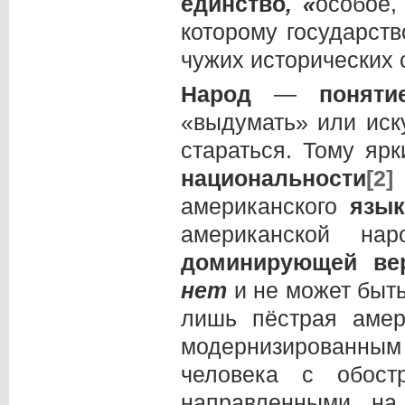
единство
, «
особое,
которому государств
чужих исторических 
Народ
—
поняти
«выдумать» или иск
стараться. Тому яр
национальности
[2]
американского
язык
американской на
доминирующей
ве
нет
и не может быт
лишь пёстрая амер
модернизированным
человека с обост
направленными на