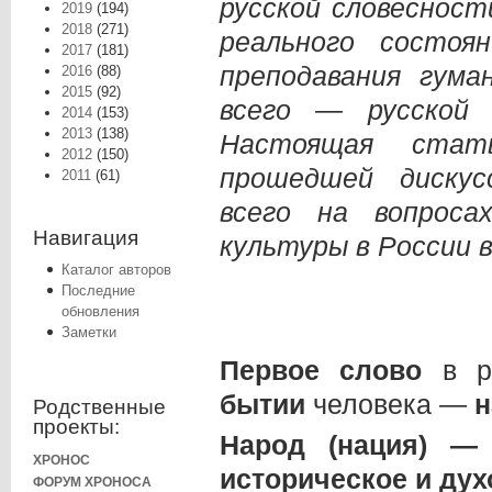
русской словесност
2019
(194)
2018
(271)
реального состоя
2017
(181)
преподавания гума
2016
(88)
2015
(92)
всего — русской 
2014
(153)
2013
(138)
Настоящая стат
2012
(150)
прошедшей дискус
2011
(61)
всего на вопроса
Навигация
культуры в России в
Каталог авторов
Последние
обновления
Заметки
Первое слово
в р
бытии
человека —
н
Родственные
проекты:
Народ (нация) —
ХРОНОС
историческое и ду
ФОРУМ ХРОНОСА