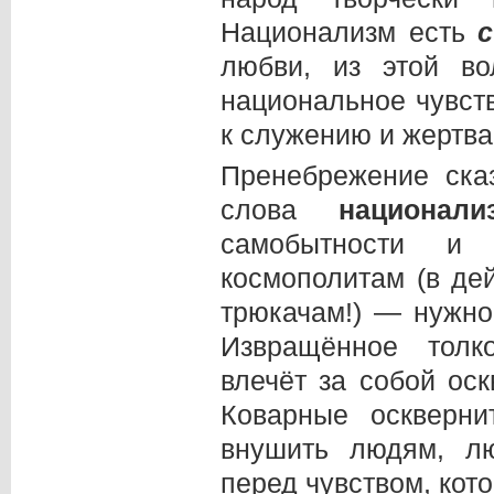
Национализм есть
любви, из этой во
национальное чувст
к служению и жертва
Пренебрежение ска
слова
национали
самобытности и 
космополитам (в де
трюкачам!) — нужн
Извращённое тол
влечёт за собой оск
Коварные оскверн
внушить людям, л
перед чувством, кот