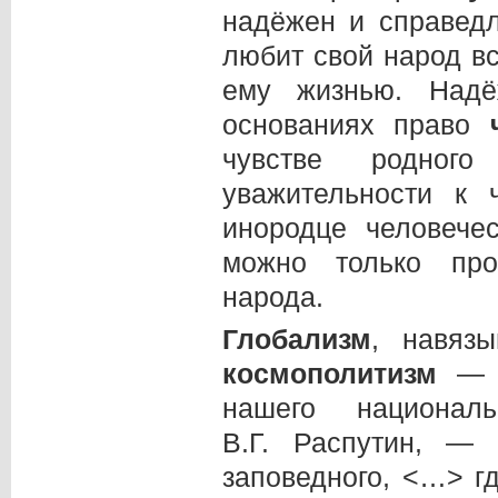
надёжен и справедл
любит свой народ в
ему жизнью. Надё
основаниях право
чувстве родного
уважительности к
инородце человече
можно только про
народа.
Глобализм
, навязы
космополитизм
— н
нашего национал
В.Г. Распутин, —
заповедного, <…> гд