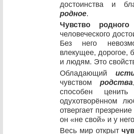
достоинства и бл
родное
.
Чувство родного
человеческого достои
Без него невозмо
влекущее, дорогое, 
и людям. Это свойст
Обладающий
ист
чувством
родства
способен ценить
одухотворённом л
отвергает презрение 
он «не свой» и у нег
Весь мир открыт
чув