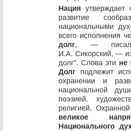
Нация
утверждает с
развитие сообр
национальными дух
всего исполнения ч
долг
, — писал 
И.А. Сикорский, — и
долг”. Слова эти
не
Долг
подлежит исп
охранении и раз
национальной душ
поэзией, художест
религией. Охранно
великое напр
Национального ду