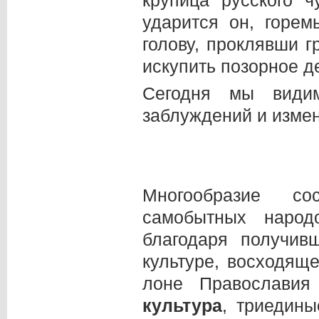
крупица русского ч
ударится он, горем
голову, проклявши 
искупить позорное д
Сегодня мы видим
заблуждений и изм
Многообразие со
самобытных народ
благодаря получив
культуре, восходящ
лоне Православи
культура
, триедины