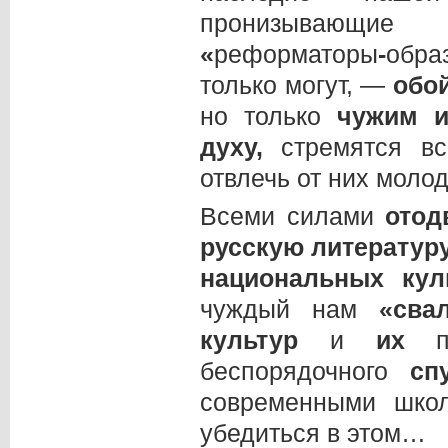
пронизывающие
«
реформаторы
-
обра
только могут, —
обо
но только
чужим и
духу,
стремятся вс
отвлечь от них моло
Всеми силами
отод
русскую литератур
национальных кул
чуждый нам
«сва
культур
и
их
пр
беспорядочного
сп
современными шко
убедиться в этом…