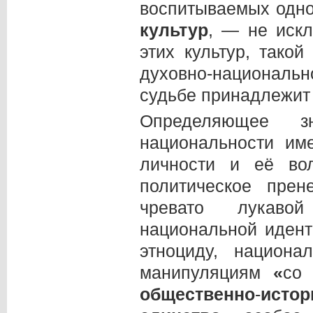
воспитываемых одно
культур
, — не иск
этих культур, тако
духовно-национальн
судьбе принадлежит 
Определяющее з
национальности и
личности и её вол
политическое пре
чревато лукаво
национальной идент
этноциду, национ
манипуляциям
«
со
общественно
-
исто