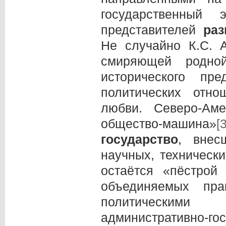
государственный 
представителей
раз
Не случайно К.С. 
смиряющей родно
исторического пр
политических отн
любви. Северо-Ам
общество-машина»
[3
государство
, внес
научных, техническ
остаётся «пёстрой
объединяемых пра
политическими
административно-го