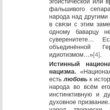
эгоистической или 
фальшивого сепар
народа над другими 
в связи с этим зам
одному баварцу н
суверенитете… Е
объединённой Г
идиотизмом…»
[4]
.
Истинный
национ
нацизма.
«Национал
есть
любовь
к истор
народа во всём ег
инстинктивную и д
духовное призвание
народ творчески