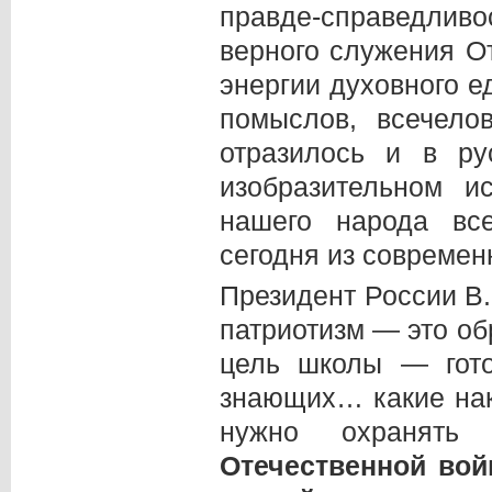
правде-справедлив
верного служения О
энергии духовного е
помыслов, всечело
отразилось и в ру
изобразительном и
нашего народа вс
сегодня из совреме
Президент России В.
патриотизм — это о
цель школы — гот
знающих… какие нак
нужно охранять 
Отечественной вой