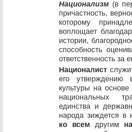
Национализм
(в пе
причастность, верно
которому принадл
воплощает благода
истории, благородн
способность оцени
ответственность за 
Националист
служит
его утверждению 
культуры на основе
национальных тр
единства и державн
народа зиждется в
ко всем
другим
н