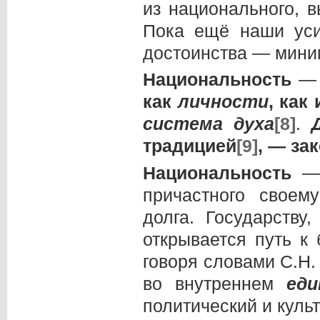
из национального, 
Пока ещё наши уси
достоинства — мин
Национальность
как
личности
, как
система
духа
[8]
.
традицией
[9]
, — за
Национальность
— 
причастного своем
долга. Государству
открывается путь к
говоря словами С.Н.
во внутреннем
еди
политический и кул