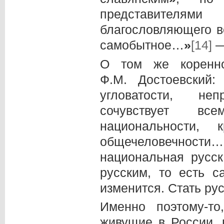
представителям
благословляющего в
самобытное…
»
[14]
—
О том же коренно
Ф.М. Достоевский:
угловатости, не
сочувствует вс
национальности,
общечеловечност
национальная русск
русским, то есть с
изменится. Стать ру
Именно поэтому-т
живущие в России, 