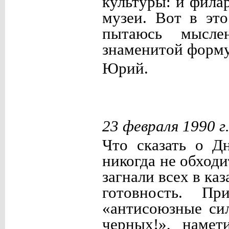
культуры: и фила
музеи. Вот в эт
пытаюсь мыслен
знаменитой формул
Юрий.
23 февраля 1990 г
Что сказать о Д
никогда не обходи
загнали всех в к
готовность. П
«антисоюзные си
черных!», наме