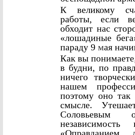
К великому сча
работы, если в
обходит нас стор
«лошадиные бега»
параду 9
м
ая начи
Как вы понимаете,
в будни, по правд
ничего творческ
нашем професси
поэтому оно так 
смысле. Утешае
Соловьевым 
независимость
«Оправданием 