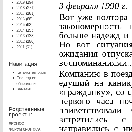
2019
(194)
3 февраля 1990 г.
2018
(271)
2017
(181)
Вот уже полтора
2016
(88)
закономерность 
2015
(92)
2014
(153)
больше надежд и
2013
(138)
2012
(150)
Но вот ситуация
2011
(61)
ожидания отпуска
воспоминаниями..
Навигация
Компанию в поезд
Каталог авторов
Последние
едущий на каник
обновления
«гражданку», со с
Заметки
первого часа но
приветствовали
Родственные
проекты:
встретились с
ХРОНОС
направились с н
ФОРУМ ХРОНОСА