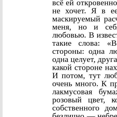
всё ей откровенно
не хочет. Я в е
маскируемый расч
меня, но и себ
любовью. В извес
такие слова: «В
стороны: одна лю
одна целует, друг
какой стороне на
И потом, тут лю
очень много. К п
лакмусовая бум
розовый цвет, к
собственного до
безлично — небре