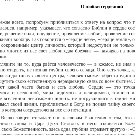
О любви сердечной
ежде всего, попробуем приблизиться к ответу на вопрос: что т
лавцев, например, указывает, что согласно Библии в сердце со
, решение воли, ощущение, проявление любви, проявление сове
изни вообще. Так говорится о «сердце неба», «сердце земли», о 
 сокровенный центр личности, который недоступен не только 
во многих из нас свет любви едва брезжит — находясь на пов
ром.
гляните на то, куда рвётся человечество — в космос, не зная 
но открыть, не познав глубин своего сердца. Оно есть точка, к
олько достигнув своего центра, человек сможет обрести единств
щутить свою естественную неразрывную связь со всем бытием. 
от какой части бытия и есть любовь. Сердце — это точка
моса и вселенной, мира видимого и невидимого, земного и 
е вселенной невозможно понять, не погрузившись в тайны ми
мысл своей жизни, приблизиться к Богу, не познав тайну своег
 в котором сосредоточены все его потенции.
 Вышеславцев отсылает нас к словам Евангелия о том, что 
нного слова и Дара Духа Святого, в него изливается Боже
 свою Божественность, здесь одна глубина отражает другую»; «С
аемое, таинственное, скрытое, чем душа, чем сознание, чем ду