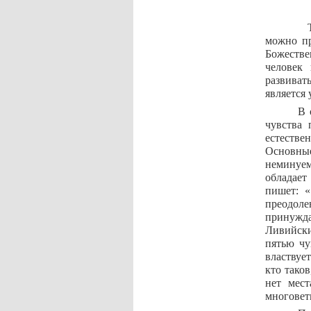
Та
можно пр
Божестве
человек
развиват
является 
В 
чувства 
естестве
Основные
неминуем
обладает
пишет: 
преодоле
принужда
Ливийски
пятью чу
властвует
кто таков
нет мес
многовет