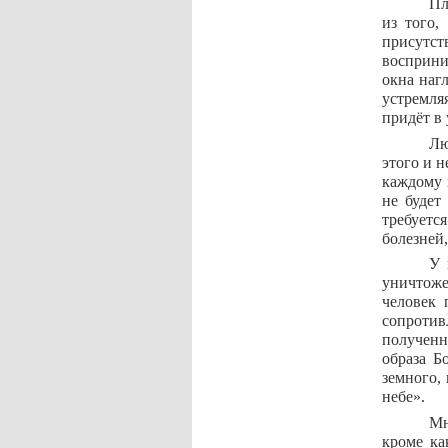
Пл
из того,
присутс
восприни
окна наг
устремля
придёт в 
Лю
этого и н
каждому 
не будет
требуетс
болезней,
У 
уничтоже
человек 
сопротив
полученн
образа Б
земного, 
небе».
Мн
кроме ка