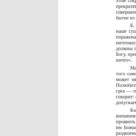
этом сок
прекрат
совершен
бытие из
Б.
наше сущ
поражена
ничтожес
должны п
Богу, пр
ничто».
Ма
того сам
может ок
Полюбить
грех — то
говорит: 
допускаем
Ка
внешним 
проявить 
им Божье
раздвоен