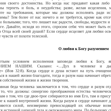
ния своего достоинства. Но когда нас придавит какая либо
ы терпеть и боль, и неудобства; разве, желая исцеления,
ите на требования, которые мы должны исполнять ради и
имы? Тем более от нас ничего и не требуется, кроме как отсеч
и больными; того, что лишает нас радости, свободы, мудрости и
оге. Давайте, исходя из этого, спросим себя: что может быть 
о Отца всей своей душой? Если сердце исцеляет для любви ос
 чувств от похоти телесной.
О любви к Богу разумением
ретьим условием исполнения заповеди любви к Богу
НИЕМ НАШИМ. Сказано: «…Дух в человеке и дыха
е» (Иов 32:8). Когда сердце и душа встают на путь очищения
ься в нашей жизни благодати, тогда и разум наш начинает обре
я собственной жизни и жизни творения.
авная беда человека заключается в том, что сердце и разум от
то, что должны: синергию преображения естества человечес
ам о том, что где двое-трое собираются во имя Его, там и прису
е к нашей внутренней жизни. Когда разум и сердце начинают де
няются силой, неизмеримо превосходящей их обычные воз
ся истинной царицей тела и окружающего мира. По большому счё