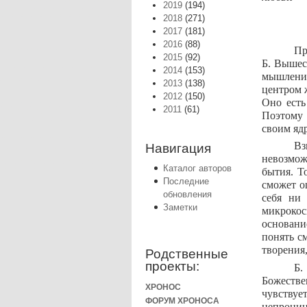
2019
(194)
2018
(271)
2017
(181)
2016
(88)
Пр
2015
(92)
Б. Вышес
2014
(153)
мышление
2013
(138)
центром ж
2012
(150)
Оно есть
2011
(61)
Поэтому 
своим яд
Вз
Навигация
невозмож
Каталог авторов
бытия. Т
Последние
сможет о
обновления
себя ни 
Заметки
микрокос
основани
понять с
творения,
Родственные
проекты:
Б.
Божестве
ХРОНОС
чувствует
ФОРУМ ХРОНОСА
непрониц