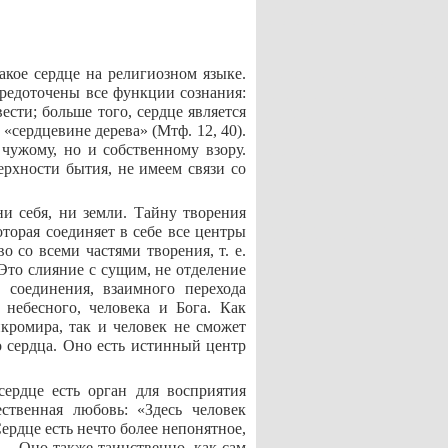
акое сердце на религиозном языке.
средоточены все функции сознания:
сти; больше того, сердце является
«сердцевине дерева» (Мтф. 12, 40).
чужому, но и собственному взору.
ерхности бытия, не имеем связи со
ни себя, ни земли. Тайну творения
оторая соединяет в себе все центры
о со всеми частями творения, т. е.
Это слияние с сущим, не отделение
 соединения, взаимного перехода
небесного, человека и Бога. Как
кромира, так и человек не сможет
о сердца. Оно есть истинный центр
сердце есть орган для восприятия
ственная любовь: «Здесь человек
ердце есть нечто более непонятное,
х… Оно также таинственно, как сам