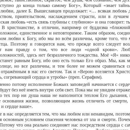
оступно до конца только самому Богу», Который «знает тайны
 любви, далее Б. Вышеславцев продолжает: «… всякая любовь 
ством, приятельством, наслаждением страсти, или в лучшем 
ская любовь «есть связь глубины с глубиною» и она говорит: ты
 В христианстве, в отличии, например от буддизма «ближни
оложное, единственное и неповторимое. Таким образом, соеди
вом любви к Богу, ибо мы во всём различны, кроме того, что
тца. Поэтому и говорится нам, что прежде всего следует в
ет нам правду о том, что все люди «одной крови». Любо
оложностей, здесь нет безразличного тождества. Моё «Я» никог
 станет равным Богу, ибо оно есть только Его образ. Мы, как 
олнце, но все различны, и тем более не можем сравниться 
 отражённым в нас его светом. Так и «Верою вселяется Христос
нь, согревающий сердца и утробы» (преп. Серафим).
енно потому исполнение Божьих заповедей начинается с серд
будут без неё иметь внутри себя свет. Пока мы не увидим отраж
о тех пор ни душа наша не наполнится теплом Его дыхания,
 основания жизни, позволяющим жизнь отличить от смерти, 
 и сердце ваше».
е в нас определяется тем, что мы любим или ненавидим, поэто
ся основным условием спасения человека от зла и смерти. Поче
Потому что она реально соединяет нас посредством сердца с с