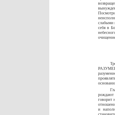
возвраще
вынужден
Посмотр
неисполн
слабыми 
себя в Б
небесног
очищение
Т
РАЗУМЕ
разумени
проявлят
основани
Гл
рождают 
говорит н
отношени
и напол
становит