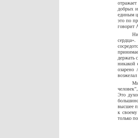
отражает
добрых и
единым ц
это по п
говорит А
Ни
сердца».
сосредот
принимае
держать 
никакой 
озарено 
возжелал
Ми
человек”,
Это духо
большинс
высшее пр
к своему
только п