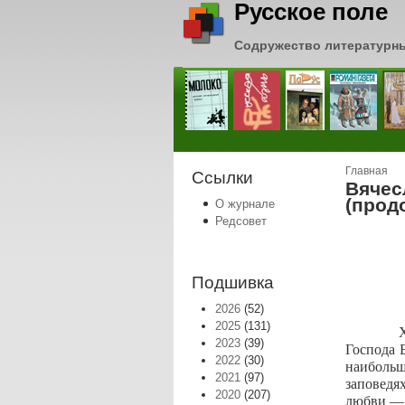
Русское поле
Содружество литературн
Вы зде
Главная
Ссылки
Вячес
(прод
О журнале
Редсовет
Подшивка
2026
(52)
2025
(131)
Хр
2023
(39)
Господа 
2022
(30)
наибольш
2021
(97)
заповедях
2020
(207)
любви — 