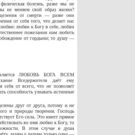
 физическая болезнь, разве мы не
 мы не меняем свой образ жизни?
сцеления от смерти — разве они
ения от себя того, что делает нас
 любви: любви к Богу в себе, любви
естественнее пожелания нам любить
вобождение от гордыни; то душу —
, является ЛЮБОВЬ БОГА ВСЕМ
ние Вседержителя даёт ему
 себя от всего, что не позволяет
тать способность узнавать истинные
делены друг от друга, потому и не
кого и природы творения. Господь
тствует Его сила. Это имеет прямое
йствовать во имя любви к Богу, то
можности. В этом случае и душа
ту, задача у разума только одна —