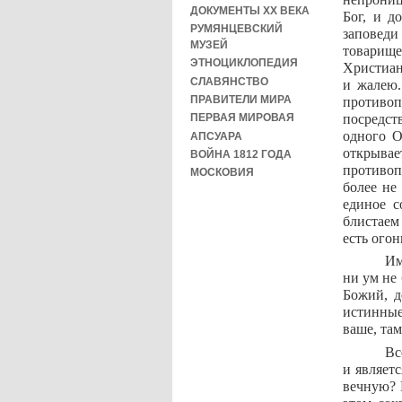
ДОКУМЕНТЫ XX ВЕКА
Бог, и д
РУМЯНЦЕВСКИЙ
заповеди
МУЗЕЙ
товарище
ЭТНОЦИКЛОПЕДИЯ
Христиан
СЛАВЯНСТВО
и жалею.
ПРАВИТЕЛИ МИРА
противоп
посредст
ПЕРВАЯ МИРОВАЯ
одного О
АПСУАРА
открыва
ВОЙНА 1812 ГОДА
противоп
МОСКОВИЯ
более не
единое с
блистаем
есть ого
Им
ни ум не 
Божий, д
истинные
ваше, там
Вс
и являет
вечную? 