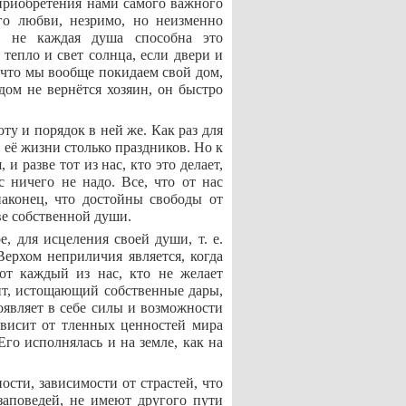
приобретения нами самого важного
го любви, незримо, но неизменно
 не каждая душа способна это
тепло и свет солнца, если двери и
 что мы вообще покидаем свой дом,
 дом не вернётся хозяин, он быстро
ту и порядок в ней же. Как раз для
 её жизни столько праздников. Но к
 разве тот из нас, кто это делает,
 ничего не надо. Все, что от нас
наконец, что достойны свободы от
ве собственной души.
, для исцеления своей души, т. е.
Верхом неприличия является, когда
вот каждый из нас, кто не желает
ит, истощающий собственные дары,
оявляет в себе силы и возможности
зависит от тленных ценностей мира
Его исполнялась и на земле, как на
ости, зависимости от страстей, что
заповедей, не имеют другого пути