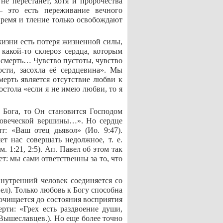
е перестанет, хотя и пророчества
— это есть переживание вечного
время и тление только освобождают
жизни есть потеря жизненной силы,
какой-то склероз сердца, которым
 смерть… Чувство пустоты, чувство
ости, засохла её сердцевина». Мы
ерть является отсутствие любви к
стола «если я не имею любви, то я
 Бога, то Он становится Господом
еловеческой вершины…». Но сердце
т: «Ваш отец дьявол» (Ио. 9:47).
ет нас совершать недолжное, т. е.
 1:21, 2:5). Ап. Павел об этом так
т: мы сами ответственны за то, что
внутренний человек соединяется со
ел). Только любовь к Богу способна
 очищается до состояния восприятия
рти: «Грех есть раздвоение души,
 Вышеславцев.). Но еще более точно