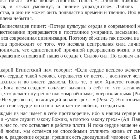
рыт смысл гимна любви Апостола Павла: «…Любовь никогда н
ятся, и языки умолкнут, и знание упразднится». Любовь 
ства, а оно не может быть подвластно времени и тлению. Ибо 
 плена небытия.
 Вышеславцев пишет: «Потеря культуры сердца в современной 
ествование превращается в постоянное умирание, засыхание, 
 вся современная цивилизация. Поэтому её жизнь так похожа на
тва происходит от того, что иссякла центральная сила личн
онимать, что единственной причиной превращения жизни в см
екращение отношений нашего сердца с Силою сил. По словам апо
карий Египетский нам говорит: «Если сердце всецело желает
ого сердца: такой человек отрешается от всего… достигает ч
азаться и во власти дьявола. Есть те, о ком Христос говори
 Бога всем сердцем означает выявить в себе то, что заставля
, что делает внутренне око «омрачённым», «нераскаянным» (Рим.
«Не я делаю то, но живущий во мне грех…» (Рим. 7). Это означае
 в своё сердце зло и оно начинает не любить, а сердиться.
ждый из нас имеет в себе противоречие, ибо в нашем сердце 
и «умом служит закону Божию, а плотью закону греха» (Ап. Пав
в нас то, что оставляет в рабстве плоти. И пока сердце наше не
й любви, мы остаёмся не способными отличить жизнь от сме
ие я, раздвоение сердца; грешник есть двоедушный человек» (Б.