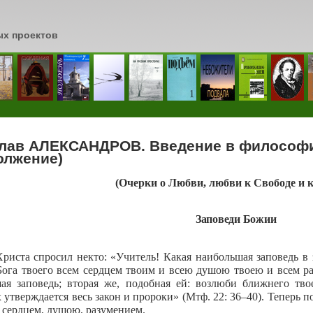
ых проектов
сь
лав АЛЕКСАНДРОВ. Введение в философ
олжение)
(Очерки о Любви, любви к Свободе и к
Заповеди Божии
иста спросил некто: «Учитель! Какая наибольшая заповедь в 
Бога твоего всем сердцем твоим и всею душою твоею и всем ра
ая заповедь; вторая же, подобная ей: возлюби ближнего твое
 утверждается весь закон и пророки» (Мтф. 22: 36–40). Теперь п
сердцем, душою, разумением.