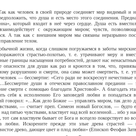
к как человек в своей природе соединяет мир видимый и н
едположить, что душа и есть место этого соединения. Пред
нна», который входит в неё через сердце. Душа есть вмести
 взаимодействует с окружающим миром; чувств, позволяю
ься. А так как с внешним миром мы связаны неразрывно пос
управление телом.
обычной жизни, когда слишком погружаемся в заботы мирские,
поражаются страстью-похотью, т. е. утрачивают меру и вме
нные границы насыщения потребностей, делают нас ненасытным
 опасности для души как раз и кроются в том, что, привяз
ому разрушению и смерти, она сама может омертветь, т. е. ут
 человек — бессмертие: «Сего ради не воскреснут нечестивые н
«…Бессмертие души в отеческом православном предании — э
ние смерти с помощью благодати Христовой». А благодать эта
ть себя к исполнению Его заповедей любви и попадаться 
й говорил: «…Как дело Божие — управлять миром, так дело 
вствами, — считает преп. Симеон новый Богослов, — будто е
 над пятью чувствами, властвует над всей вселенной… ибо у нас
, тот сам властвуем бывает от Бога и всецело покорствует во вс
та любви. Искорените прежде эти злые древа страстей — 
вистое древо, дающее цвет и плод любви» (Епископ Феофан Зат