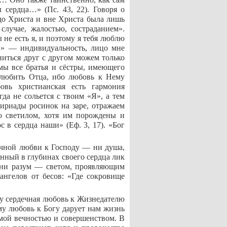
 сердца…» (Пс. 43, 22). Говоря о
до Христа и вне Христа была лишь
случае, жалостью, состраданием».
 не есть я, и поэтому я тебя люблю
й» — индивидуальность, лицо мне
ниться друг с другом можем только
 мы все братья и сёстры, имеющего
озлюбить Отца, ибо любовь к Нему
вь христианская есть гармония
да не сольется с твоим «Я», а тем
мириады росинок на заре, отражаем
со светилом, хотя им порождены и
 в сердца наши» (Еф. 3, 17). «Бог
ечной любви к Господу — ни душа,
енный в глубинах своего сердца лик
 ни разум — светом, проявляющим
ангелов от бесов: «Где сокровище
му сердечная любовь к Жизнедателю
му любовь к Богу дарует нам жизнь
амой вечностью и совершенством. В