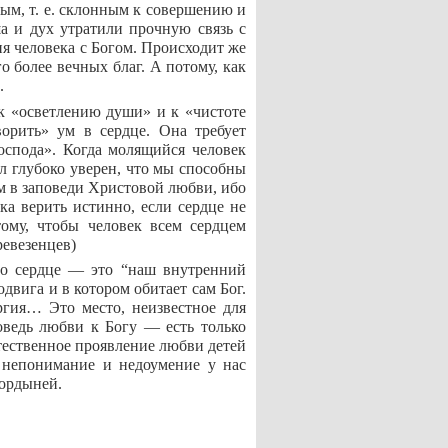
ым, т. е. склонным к совершению и
ша и дух утратили прочную связь с
я человека с Богом. Происходит же
 более вечных благ. А потому, как
.
 к «осветлению души» и к «чистоте
орить» ум в сердце. Она требует
оспода». Когда молящийся человек
ыл глубоко уверен, что мы способны
м в заповеди Христовой любви, ибо
а верить истинно, если сердце не
ому, чтобы человек всем сердцем
ревезенцев)
то сердце — это “наш внутренний
двига и в котором обитает сам Бог.
ргия… Это место, неизвестное для
оведь любви к Богу — есть только
стественное проявление любви детей
 непонимание и недоумение у нас
гордыней.