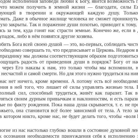
одом исполнения заповеди любви к Богу, явится возможность 
 что можем получить в земной жизни — благодати, силы Е
твующей в творении и окружающей каждую душу. Только
мать. Даже в обычное жилище человека не сможет проникнуть 
лухо закрыты. Так и поражение души похотью, приводит к тому,
ясь за тем, куда гонят нас страсти земные. Конечно же, если в
упадок, либо в нём появятся другие хозяева.
бить Бога всей своею душой — это, во-первых, соблюдать чисто
еобходимо совершать то, что предписывает и Церковь. Недаром в
празднику мы должны соответствующим образом подготовиться, и
 ощущать радость от приведения души в порядок? Богу от нас
я через Его наказы к нам, это только чтобы мы вспомнили, 
 несчастий и самой смерти. Но для этого нужно трудиться на ни
нас нет ничего, кроме времени. А потому есть всё необходимое
ния в ней того, что лишает её силы управлять жизнью тела. 
полный сил, способный трудиться, живёт как паразит. Так 
ляться своим дурным привычкам и наклонностям, и есть параз
ые по факту рождения. Пока наша душа скрывается, т. е. не пр
ожьего, она становится всё более зависимой от тела. А тело 
в котором никто, кроме нас, не будет делать того, чтобы «воля 
огие из нас настолько глубоко вошли в состояние духовной лен
к осознания необходимости принуждения себя к исполнению 