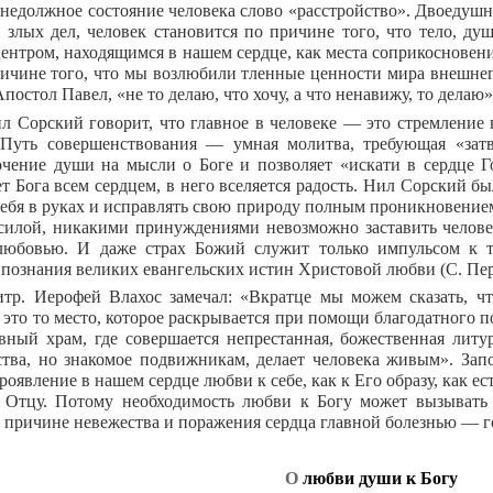
 недолжное состояние человека слово «расстройство». Двоедушн
 злых дел, человек становится по причине того, что тело, ду
ентром, находящимся в нашем сердце, как места соприкосновени
ричине того, что мы возлюбили тленные ценности мира внешнего
постол Павел, «не то делаю, что хочу, а что ненавижу, то делаю»
л Сорский говорит, что главное в человеке — это стремление
 Путь совершенствования — умная молитва, требующая «затв
очение души на мысли о Боге и позволяет «искати в сердце Г
т Бога всем сердцем, в него вселяется радость. Нил Сорский б
себя в руках и исправлять свою природу полным проникновение
силой, никакими принуждениями невозможно заставить человек
любовью. И даже страх Божий служит только импульсом к т
 познания великих евангельских истин Христовой любви (С. Пе
тр. Иерофей Влахос замечал: «Вкратце мы можем сказать, ч
 это то место, которое раскрывается при помощи благодатного по
вный храм, где совершается непрестанная, божественная литу
тва, но знакомое подвижникам, делает человека живым». Зап
оявление в нашем сердце любви к себе, как к Его образу, как е
 Отцу. Потому необходимость любви к Богу может вызывать
о причине невежества и поражения сердца главной болезнью — 
О
любви души к Богу