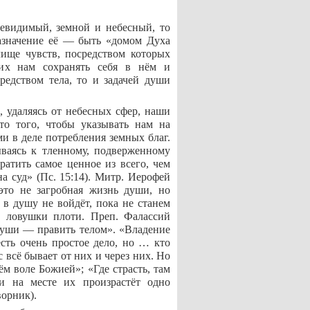
евидимый, земной и небесный, то
назначение её — быть «домом Духа
лище чувств, посредством которых
щих нам сохранять себя в нём и
редством тела, то и задачей души
 удаляясь от небесных сфер, наши
сто того, чтобы указывать нам на
и в деле потребления земных благ.
ываясь к тленному, подверженному
ратить самое ценное из всего, чем
а суд» (Пс. 15:14). Митр. Иерофей
то не загробная жизнь души, но
 в душу не войдёт, пока не станем
в ловушки плоти. Преп. Фалассий
души — править телом». «Владение
сть очень простое дело, но … кто
 всё бывает от них и через них. Но
ём воле Божией»; «Где страсть, там
и на месте их произрастёт одно
ворник).