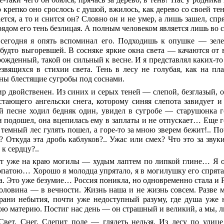
 крепко оно срослось с душой, вжилось, как дерево со своей тен
тся, а то и снится он? Словно он и не умер, а лишь зашел, спря
рядом его тень безлицая. А полным человеком является лишь во 
сегодня я опять вспоминал его. Подходишь к опушке — зеле
 будто выгоревшей. В сосняке яркие окна света — качаются от 
рожденный, такой он сильный к весне. И я представлял каких-т
езвящихся в стихии света. Тень в лесу не голубая, как на пл
ны блестящие сугробы под соснами.
р двойственен. Из синих и серых теней — слепой, безглазый,
стающего ангельски снега, которому синяя слепота завидует и 
й песне ходил бедняк один, увидел в сугробе — старушонка го
н подошел, она вцепилась ему в заплаты и не отпускает… Еще го
 темный лес гулять пошел, а горе-то за мною зверем бежит!.. По
я? Откуда эта дробь каблуков?.. Ужас или смех? Что это за зв
к сердцу?..
т уже на краю могилы — худым лаптем по липкой глине… Я от г
опатою… Хорошо я молодца упрятало, я в могилушку его спрятал
ка. Это уже безумие… Россия поникла, но одновременно стала и
половина — в вечности. Жизнь наша и не жизнь совсем. Разве 
рани небытия, почти уже недоступный разуму, где душа уже 
ю материю. Постиг нас день — он страшный и великий, а мы,
вет. Снег. Слепит поле — глядеть нельзя. Из лесу по улиц