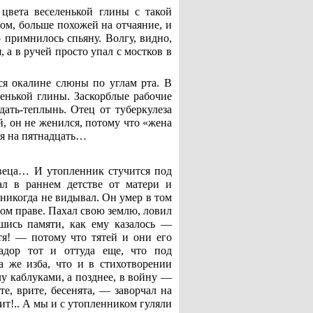
цвета веселенькой глины с такой
вом, больше похожей на отчаяние, и
о примнилось спьяну. Волгу, видно,
 а в ручей просто упал с мостков в
ся окалине слюны по углам рта. В
енькой глины. Заскорблые рабочие
ать-теплынь. Отец от туберкулеза
, он не женился, потому что «жена
еня на пятнадцать…
твеца… И утопленник стучится под
л в раннем детстве от матери и
 никогда не видывал. Он умер в том
ном праве. Пахал свою землю, ловил
вшись памяти, как ему казалось —
ятя! — потому что тятей и они его
адор тот и оттуда еще, что под
Та же изба, что и в стихотворении
у каблуками, а позднее, в войну —
е, врите, бесенята, — заворчал на
ит!.. А мы и с утопленником гуляли