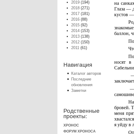
2019
(194)
на санка
2018
(271)
Глаза — д
2017
(181)
кустов —
2016
(88)
Ро
2015
(92)
знакомые
2014
(153)
баллон, ч
2013
(138)
По
2012
(150)
2011
(61)
Чт
По
носят в 
Навигация
Сабельни
Каталог авторов
— 
Последние
заключае
обновления
— 
Заметки
самошиве
На
бровей. Т
Родственные
меня пря
проекты:
хвастался
я уйду в 
ХРОНОС
ФОРУМ ХРОНОСА
От