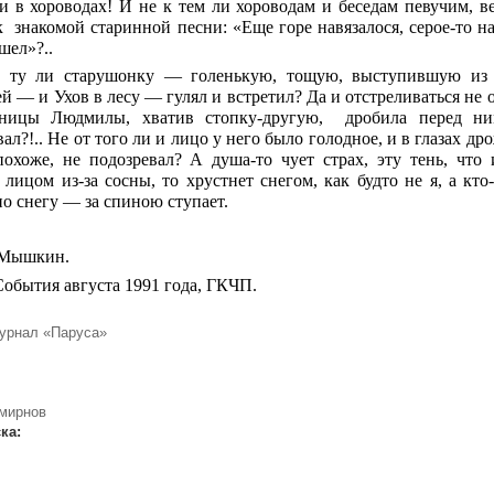
 и в хороводах! И не к тем ли хороводам и беседам певучим, 
к знакомой старинной песни: «Еще горе навязалося, серое-то н
шел»?..
 ту ли старушонку — голенькую, тощую, выступившую из с
й — и Ухов в лесу — гулял и встретил? Да и отстреливаться не от
ьницы Людмилы, хватив стопку-другую, дробила перед ни
л?!.. Не от того ли и лицо у него было голодное, и в глазах др
похоже, не подозревал? А душа-то чует страх, эту тень, что
 лицом из-за сосны, то хрустнет снегом, как будто не я, а к
по снегу — за спиною ступает.
 Мышкин.
События августа 1991 года, ГКЧП.
урнал «Паруса»
мирнов
ска: