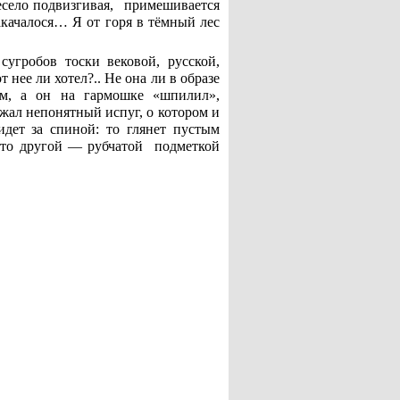
весело подвизгивая, примешивается
акачалося… Я от горя в тёмный лес
угробов тоски вековой, русской,
 нее ли хотел?.. Не она ли в образе
м, а он на гармошке «шпилил»,
ожал непонятный испуг, о котором и
 идет за спиной: то глянет пустым
то-то другой — рубчатой подметкой