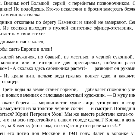
х. Видим: кот! Большой, серый, с перебитым позвоночником. 
икие! Не подойдешь. Кто-то искалечил и бросил замерзать безжа
 самочинная свалка…
дники откопаны по берегу Каменки: и зимой не замерзают. Се
. Из сосняка выходит в пухлой синтетике офицер-отставник,
итает нам свои стихи:
днимают нас с колен,
обы сдать Европе в плен!
жилой мужичок, но бравый, из местных, в черной суконной, 
колонии или в интернате для престарелых, победно расск
ком! «А сколько здесь сабельника растет!» — разводит он рукам
Из крана пить нельзя: вода грязная, воняет едко, и какая
т офицер.
Треть воды на земле станет горькой, — добавляет спокойно уче
 и новых валенках с галошами местный художник. — В муку иде
 окате берега — морщинистое худое лицо, утонувшее в ста
о высунется из-за толстой черной сосны — и смотрит. Поглядишь
таться? Юрий Петрович Ухов! Мы же вместе работали когда-то
, что ты всю перестройку в нашем городе сделал? Кричал в день 
лес, за Каменку (вот сюда, то есть) стану отстреливаться!..*
ец его погиб под Москвой в 1941 году. Залег в воронке у 