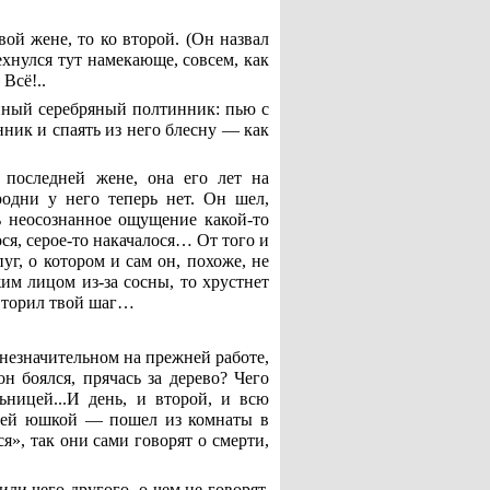
вой жене, то ко второй. (Он назвал
хнулся тут намекающе, совсем, как
Всё!..
инный серебряный полтинник: пью с
нник и спаять из него блесну — как
 последней жене, она его лет на
родни у него теперь нет. Он шел,
сь неосознанное ощущение какой-то
ося, серое-то накачалося… От того и
уг, о котором и сам он, похоже, не
жим лицом из-за сосны, то хрустнет
овторил твой шаг…
 незначительном на прежней работе,
н боялся, прячась за дерево? Чего
ьницей...И день, и второй, и всю
воей юшкой — пошел из комнаты в
я», так они сами говорят о смерти,
или чего другого, о чем не говорят,