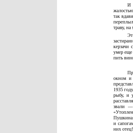
И 
жалостью
так вдави
переплыл 
траву, на
Эт
застиран
керзачи 
умер еще
пить вино
Пр
окном и
представл
1935 году
рыбу, и 
расставл
звали —
«Утоплен
Пушкина,
и сапога
них отец