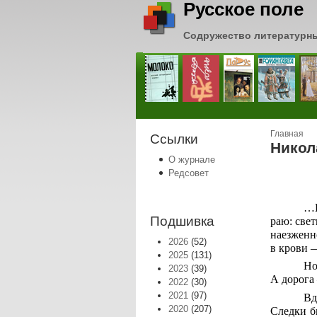
Русское поле
Содружество литературн
Вы зде
Главная
Ссылки
Никол
О журнале
Редсовет
…Г
Подшивка
раю: свет
наезженн
2026
(52)
в крови 
2025
(131)
Но
2023
(39)
А дорога
2022
(30)
2021
(97)
Вд
2020
(207)
Следки б