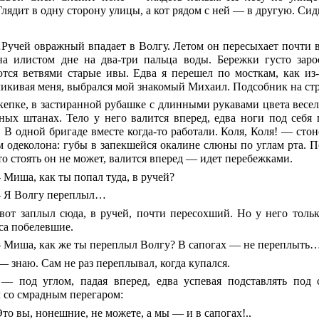
Глядит в одну сторону улицы, а кот рядом с ней — в другую. Си
учей овражный впадает в Волгу. Летом он пересыхает почти вес
на илистом дне на два-три пальца воды. Бережки густо зар
тся ветвями старые ивы. Едва я перешел по мосткам, как из-
кликивая меня, выбрался мой знакомый Михаил. Подсобник на ст
кепке, в застиранной рубашке с длинными рукавами цвета весел
ных штанах. Тело у него валится вперед, едва ноги под себя 
. В одной бригаде вместе когда-то работали. Коля, Коля! — сто
м одеколона: губы в запекшейся окалине слюны по углам рта. П
то стоять он не может, валится вперед — идет перебежками.
Миша, как ты попал туда, в ручей?
Я Волгу переплыл…
вот заплыл сюда, в ручей, почти пересохший. Но у него толь
оса побелевшие.
Миша, как же ты переплыл Волгу? В сапогах — не переплыть
— знаю. Сам не раз переплывал, когда купался.
— под углом, падая вперед, едва успевая подставлять под
 со смрадным перегаром:
Это вы, нонешние, не можете, а мы — и в сапогах!..