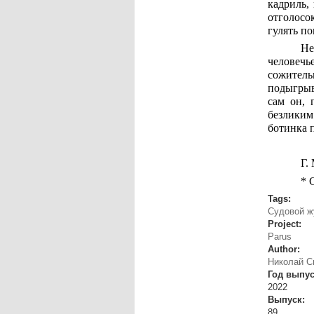
кадриль,
отголосо
гулять по
Не
человечье
сожител
подыгрыва
сам он, 
безликим
ботинка 
Г.
* 
Tags:
Судовой ж
Project:
Parus
Author:
Николай С
Год выпу
2022
Выпуск:
89