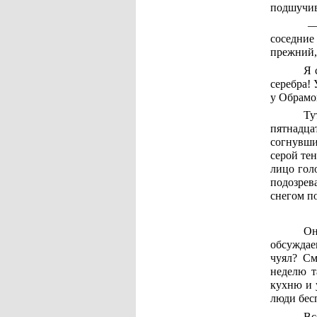
подшучив
— 
соседние
прежний, 
Я 
серебра! 
у Обрамо
Ту
пятнадца
согнувши
серой тен
лицо гол
подозрева
снегом по
Он
обсуждае
чуял? См
неделю т
кухню и у
люди бес
Вс