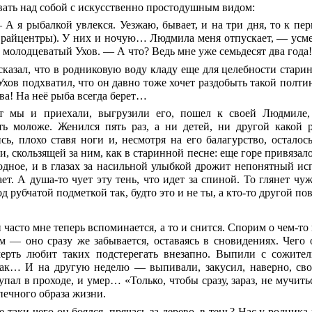
ать над собой с искусственно простодушным видом:
А я рыбалкой увлекся. Уезжаю, бывает, и на три дня, то к пер
 райцентры). У них и ночую… Людмила меня отпускает, — усме
молодцеватый Ухов. — А что? Ведь мне уже семьдесят два года! 
сказал, что в родниковую воду кладу еще для целебности стар
Ухов подхватил, что он давно тоже хочет раздобыть такой полти
ва! На неё рыба всегда берет…
т мы и приехали, выгрузили его, пошел к своей Людмиле,
ть моложе. Женился пять раз, а ни детей, ни другой какой 
сь, плохо ставя ноги и, несмотря на его балагурство, остало
и, скользящей за ним, как в старинной песне: еще горе привязал
одное, и в глазах за насильной улыбкой дрожит непонятный исп
ет. А душа-то чует эту тень, что идет за спиной. То глянет чу
д рубчатой подметкой так, будто это и не ты, а кто-то другой п
 часто мне теперь вспоминается, а то и снится. Спорим о чем-то
м — оно сразу же забывается, оставаясь в сновидениях. Чего о
ерть любит таких подстерегать внезапно. Выпили с сожител
ак… И на другую неделю — выпивали, закусил, наверно, с
пал в проходе, и умер… «Только, чтобы сразу, зараз, не мучитьс
печного образа жизни.
е-таки чего он боялся, прячась за дерево, в тень? Нас у родника 