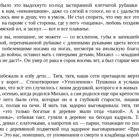
было это выдохнуто из-под застиранной клетчатой рубашки 
 к нам, «ненонешним», даже со слезой в голосе, но и с удальст
лось мне в душу, что я умолк. Не стал спорить, что ему все эт
на пароме с той стороны, где у него «пацанка», любовь поздняя,
 мягкий ил, и заснул — вот и все плаванье.
о вы, нонешние, не можете — со всхлипом, губы в запекшей
ной, перепачканной рубашке с длинными рукавами цвета весел
с побелевшими носами на ногах, несмотря на июльскую благод
 до войны, оставил мать с пятерыми детьми, Михаил — младший
 не даст!». Он умер от рака в сорок восемь лет, а был старше м
ибежали в избу дети… Тятя, тятя, наши сети притащили мер
 у ворот… Стихотворение «Утопленник» Пушкина я услыша
ял, что всё это случилось с моим дедушкой, которого я в живых
, осенью, когда родился Михаил, а сам родился еще при крепост
у него были сети, которые он и в глубокой старости, лиши
ял, ползая на печи. И мать так задорно выговаривала: тятя, т
 «это только богатые в деревне звали отца «папой». А з
ника», отбивая такт, гуляли в деревне на беседах кадриль. 
 девки с платочками, а напротив их — парни, топающие по пол
ми с деревянной подметкой под задорное выговаривание: «Врит
!» Это вас, нонешних, от упоминания о смерти и кладбища короб