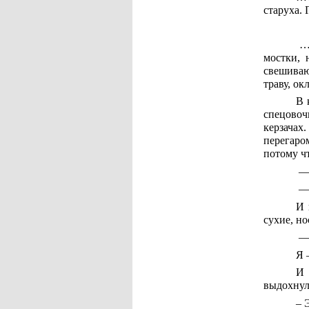
старуха. 
…Р
мостки, 
свешиваю
траву, о
В 
спецовоч
керзачах
перегаро
потому ч
— 
— 
И 
сухие, н
— 
Я 
И 
выдохнул
– 