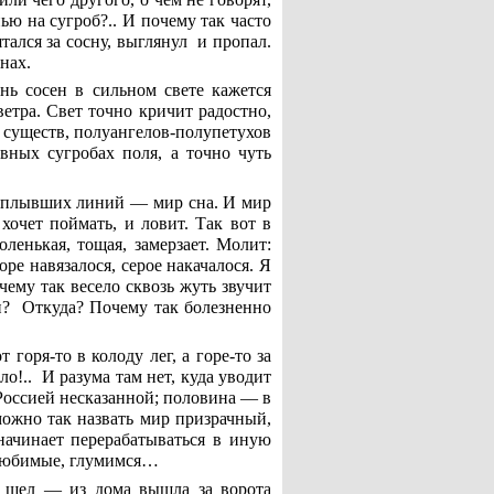
ью на сугроб?.. И почему так часто
тался за сосну, выглянул и пропал.
снах.
нь сосен в сильном свете кажется
ветра. Свет точно кричит радостно,
о существ, полуангелов-полупетухов
авных сугробах поля, а точно чуть
 оплывших линий — мир сна. И мир
хочет поймать, и ловит. Так вот в
ленькая, тощая, замерзает. Молит:
ре навязалося, серое накачалося. Я
чему так весело сквозь жуть звучит
уки? Откуда? Почему так болезненно
оря-то в колоду лег, а горе-то за
о!.. И разума там нет, куда уводит
 Россией несказанной; половина — в
можно так назвать мир призрачный,
начинает перерабатываться в иную
 любимые, глумимся…
е шел — из дома вышла за ворота