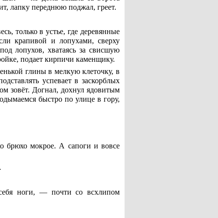
дит, лапку переднюю поджал, греет.
ь, только в устье, где деревянные
осли крапивой и лопухами, сверху
под лопухов, хватаясь за свисшую
ройке, подает кирпичи каменщику.
енькой глины в мелкую клеточку, в
подставлять успевает в заскорблых
ном зовёт. Догнал, дохнул ядовитым
одымаемся быстро по улице в гору,
ко брюхо мокрое. А сапоги и вовсе
…
 себя ноги, — почти со всхлипом