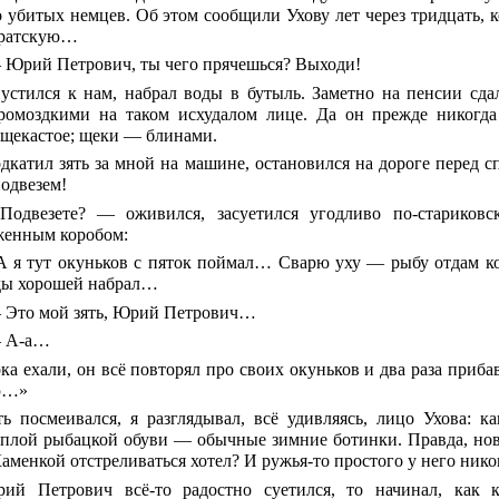
о убитых немцев. Об этом сообщили Ухову лет через тридцать, 
братскую…
Юрий Петрович, ты чего прячешься? Выходи!
устился к нам, набрал воды в бутыль. Заметно на пенсии сда
ромоздкими на таком исхудалом лице. Да он прежде никогд
 щекастое; щеки — блинами.
дкатил зять за мной на машине, остановился на дороге перед с
подвезем!
Подвезете? — оживился, засуетился угодливо по-стариков
енным коробом:
А я тут окуньков с пяток поймал… Сварю уху — рыбу отдам ко
ды хорошей набрал…
Это мой зять, Юрий Петрович…
 А-а…
ка ехали, он всё повторял про своих окуньков и два раза приба
ю…»
ть посмеивался, я разглядывал, всё удивляясь, лицо Ухова: к
еплой рыбацкой обуви — обычные зимние ботинки. Правда, нов
Каменкой отстреливаться хотел? И ружья-то простого у него ник
ий Петрович всё-то радостно суетился, то начинал, как к