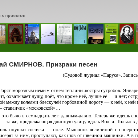
ых проектов
сь
ай СМИРНОВ. Призраки песен
(Судовой журнал «Паруса». Запись
орят морозным немым огнём теплины-костры сугробов. Январь 
ит, охватывает душу, поёт, что кроме неё, лучше её — и нет; остр
ой между колеями блескучей горбовиной дорогу — к ней, к ней 
— стаканчик «московской»…
 это было в семнадцать лет: давным-давно. Теперь же идешь спо
 — та же, продолжающая длинную улицу вдоль Волги. Только в 
оль опушки сосняка — поле. Мышонок величиной с наперсток
исерят за ним, проступают, как шов от швейной машинки. А в 