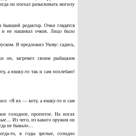
когда он поехал разыскивать могилу
л бывший редактор. Очки глядятся
а и не нашивал очков. Лицо было
пуском. Я предложил Ухову: садись,
ски он, загремел своим рыбацким
ту, а юшку-то так и сам похлебаю!
вил: «Я их — коту, а юшку-то и сам
акое голодное, пропитое. На ногах
ые… Из чего, из какого оружия он
огда не бывало…
огда-то, в годы зрелые, солидно