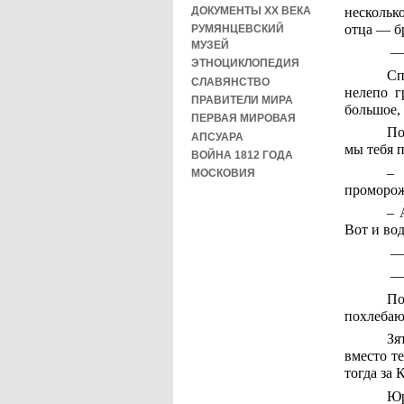
ДОКУМЕНТЫ XX ВЕКА
нескольк
отца — 
РУМЯНЦЕВСКИЙ
МУЗЕЙ
— 
ЭТНОЦИКЛОПЕДИЯ
Сп
СЛАВЯНСТВО
нелепо г
ПРАВИТЕЛИ МИРА
большое,
ПЕРВАЯ МИРОВАЯ
По
АПСУАРА
мы тебя 
ВОЙНА 1812 ГОДА
– 
МОСКОВИЯ
проморож
– 
Вот и во
— 
—
По
похлеба
Зя
вместо т
тогда за 
Юр