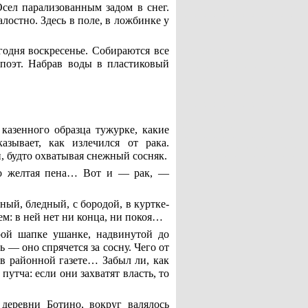
Осел парализованным задом в снег.
лостно. Здесь в поле, в ложбинке у
годня воскресенье. Собираются все
 поэт. Набрав воды в пластиковый
казенного образца тужурке, какие
азывает, как излечился от рака.
и, будто охватывая снежный сосняк.
-то желтая пена… Вот и — рак, —
ный, бледный, с бородой, в куртке-
м: в ней нет ни конца, ни покоя…
рой шапке ушанке, надвинутой до
 — оно спрячется за сосну. Чего от
 в районной газете… Забыл ли, как
путча: если они захватят власть, то
деревни Ботино, вокруг валялось