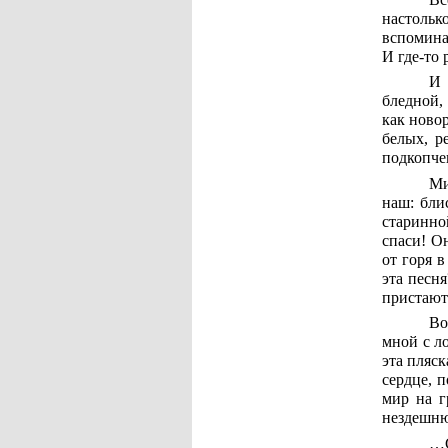
настолько
вспоминае
И где-то 
И 
бледной,
как ново
белых, р
подкопче
Ми
наш: бли
старинно
спаси! О
от горя в
эта песн
пристают 
Во
мной с л
эта пляс
сердце, 
мир на г
нездешню
…С