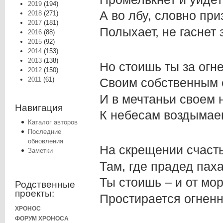
2019
(194)
А во лбу, словно пр
2018
(271)
2017
(181)
Полыхает, не гаснет 
2016
(88)
2015
(92)
2014
(153)
2013
(138)
Но стоишь ты за огн
2012
(150)
2011
(61)
Своим собственным с
И в мечтаньи своем
Навигация
К небесам воздымае
Каталог авторов
Последние
обновления
На скрещении счасть
Заметки
Там, где прадед паха
Ты стоишь – и от мо
Родственные
проекты:
Простирается огненн
ХРОНОС
ФОРУМ ХРОНОСА