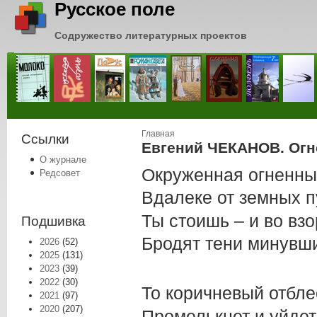
Русское поле
Содружество литературных проектов
Вы здесь
Главная
Ссылки
Евгений ЧЕКАНОВ. Огн
О журнале
Окруженная огненны
Редсовет
Вдалеке от земных п
Ты стоишь – и во вз
Подшивка
Бродят тени минувши
2026
(52)
2025
(131)
2023
(39)
2022
(30)
То коричневый отбле
2021
(97)
2020
(207)
Промелькнет и уйдет