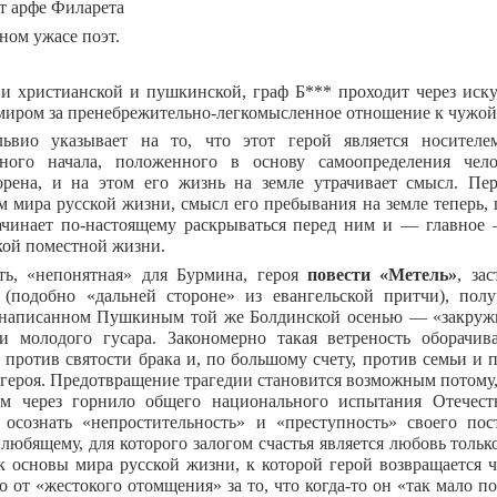
т арфе Филарета
ном ужасе поэт.
и христианской и пушкинской, граф Б*** проходит через иск
миром за пренебрежительно-легкомысленное отношение к чужой 
ьвио указывает на то, что этот герой является носителе
вного начала, положенного в основу самоопределения чело
орена, и на этом его жизнь на земле утрачивает смысл. Пе
м мира русской жизни, смысл его пребывания на земле теперь, 
ачинает по-настоящему раскрываться перед ним и — главное 
кой поместной жизни.
ть, «непонятная» для Бурмина, героя
повести «Метель»
, за
 (подобно «дальней стороне» из евангельской притчи), пол
 написанном Пушкиным той же Болдинской осенью — «закружи
и молодого гусара. Закономерно такая ветреность оборачив
) против святости брака и, по большому счету, против семьи и
 героя. Предотвращение трагедии становится возможным потому
м через горнило общего национального испытания Отечест
 осознать «непростительность» и «преступность» своего по
любящему, для которого залогом счастья является любовь только
ак основы мира русской жизни, к которой герой возвращается ч
го от «жестокого отомщения» за то, что когда-то он «так мало