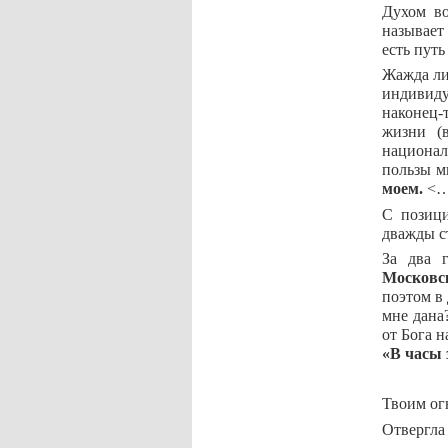
Духом в
называет
есть путь
Жажда ли
индивиду
наконец-
жизни (
национал
пользы м
моем.
<…>
С позици
дважды с
За два 
Московс
поэтом в
мне дана
от Бога 
«В часы 
Твоим ог
Отвергла