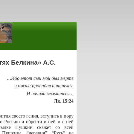
ях Белкина» А.С.
…Ибо этот сын мой был мертв
и ожил; пропадал и нашелся.
И начали веселиться…
Лк. 15:24
ития своего гения, вступить в пору
 Россию и обрести в ней и с ней
сылке Пушкин скажет со всей
 Пушкина, “деревня”, “Русь” не