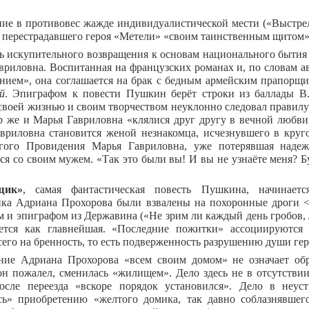
ие в противовес жажде индивидуалистической мести («Выстрел
т перестрадавшего героя «Метели» «своим таинственным щитом»
ь искупительного возвращения к основам национального бытия
вриловна. Воспитанная на французских романах и, по словам 
нием», она соглашается на брак с бедным армейским прапорщ
й
. Эпиграфом к повести Пушкин берёт строки из баллады В.
своей жизнью и своим творчеством неуклонно следовал правилу 
 же и Марья Гавриловна «клялися друг другу в вечной любви,
вриловна становится женой незнакомца, исчезнувшего в круго
гого Провидения Марья Гавриловна, уже потерявшая надеж
тся со своим мужем. «Так это были вы! И вы не узнаёте меня? 
щик»
, самая фантастическая повесть Пушкина, начинает
ка Адриана Прохорова были взвалены на похоронные дроги <..
м и эпиграфом из Державина («Не зрим ли каждый день гробов, 
ется как главнейшая. «Последние пожитки» ассоциируются
сего на бренность, то есть подверженность разрушению души гер
ние Адриана Прохорова «всем своим домом» не означает обр
он пожалел, сменилась «жилищем». Дело здесь не в отсутстви
осле переезда «вскоре порядок установился». Дело в неус
сь» приобретению «желтого домика, так давно соблазнявшег