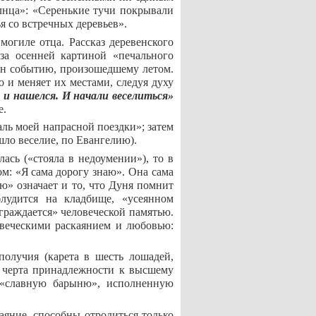
олнца»: «Серенькие тучи покрывали
я со встречных деревьев».
огиле отца. Рассказ деревенского
за осенней картиной «печального
щён событию, произошедшему летом.
о и меняет их местами, следуя духу
и нашелся. И начали веселиться»
е.
аль моей напрасной поездки»; затем
шло веселие, по Евангелию).
ась («стояла в недоумении»), то в
ом: «Я
сама
дорогу знаю». Она сама
ю» означает и то, что Дуня помнит
блудится на кладбище, «усеянном
граждается» человеческой памятью.
овеческими раскаянием и любовью:
получия (карета в шесть лошадей,
ая черта принадлежности к высшему
 «славную барыню», исполненную
аяние, способны отродиться только