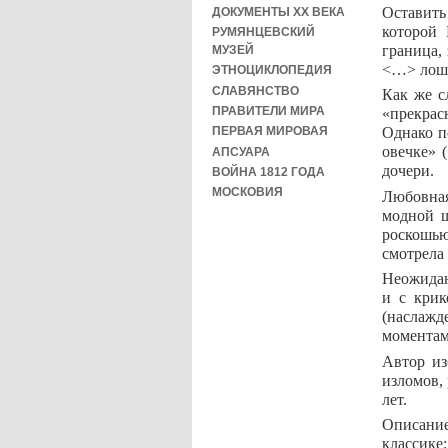
Оставить
ДОКУМЕНТЫ XX ВЕКА
которой 
РУМЯНЦЕВСКИЙ
граница, 
МУЗЕЙ
<…> лоша
ЭТНОЦИКЛОПЕДИЯ
СЛАВЯНСТВО
Как же с
ПРАВИТЕЛИ МИРА
«прекрас
Однако п
ПЕРВАЯ МИРОВАЯ
овечке» 
АПСУАРА
дочери.
ВОЙНА 1812 ГОДА
МОСКОВИЯ
Любовная
модной ш
роскошью
смотрела
Неожидан
и с крик
(наслажд
моментам
Автор из
изломов,
лет.
Описание
классике