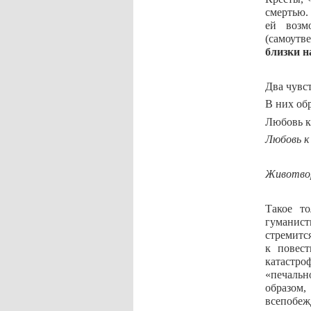
смертью. 
ей возм
(самоутв
близки н
Два чувс
В них об
Любовь к
Любовь к
Животво
Такое т
гуманист
стремитс
к пове
катастр
«печальн
образом
всепобеж