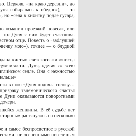
во. Церковь «на краю деревни», до
уня собиралась к обедне»), — та
 но «села в кибитку подле гусара,
ую «сманил проезжий повеса», или
 что Дуня с ним будет счастлива.
астном отце. Повесть о «заблудшей
овечку мою»), точнее — о блудной
оздана кистью светского живописца
думчивости. Дуня, одетая со всею
английском седле. Она с нежностью
пальцы».
ести в шок: «Дуня подняла голову…
призраку эвдемонического счастья
ние Дуни оказываются поворотными
 дочери.
ившейся женщины. В её судьбе нет
стороны» растянулось на несколько
 и самое беспросветное в русской
крестами, не осененными ни единым