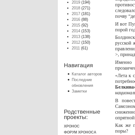
2019
(194)
противос
2018
(271)
следовал
2017
(181)
почву “де
2016
(88)
И вот Пу
2015
(92)
порой год
2014
(153)
2013
(138)
Болдинск
2012
(150)
русской 
2011
(61)
правлени
>, прина
Именно 
Навигация
прозаиче
Каталог авторов
«Лета к 
Последние
потребно
обновления
Белкина
Заметки
национал
В пове
Самсоно
Родственные
сниженн
проекты:
опрятной
Как же п
ХРОНОС
поры?
ФОРУМ ХРОНОСА