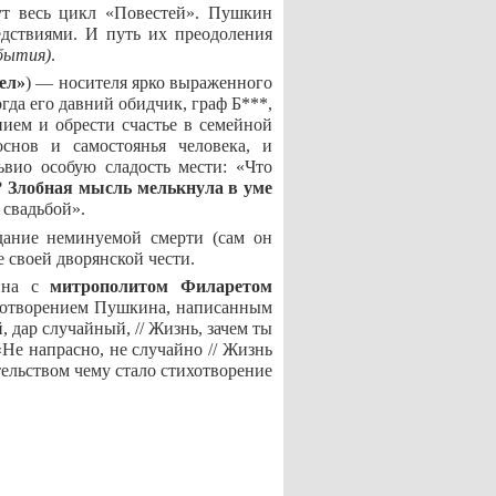
т весь цикл «Повестей». Пушкин
едствиями. И путь их преодоления
бытия)
.
ел»
) — носителя ярко выраженного
гда его давний обидчик, граф Б***,
нием и обрести счастье в семейной
снов и самостоянья человека, и
вио особую сладость мести: «Что
?
Злобная мысль мелькнула в уме
 свадьбой».
дание неминуемой смерти (сам он
 своей дворянской чести.
кина с
митрополитом Филаретом
ихотворением Пушкина, написанным
 дар случайный, // Жизнь, зачем ты
Не напрасно, не случайно // Жизнь
ельством чему стало стихотворение