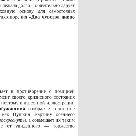
 лежала долго», обязательно дарует
ховную основу для самостоянья
стихотворения
«Два чувства дивно
пает в противоречие с позицией
мент своего кризисного состояния
о поэтому в известной иллюстрации
обужинский
изображает поистине
, как Пушкин, картину осеннего
воскреснуть
), а совмещает их таким
ние от увиденного — торжество