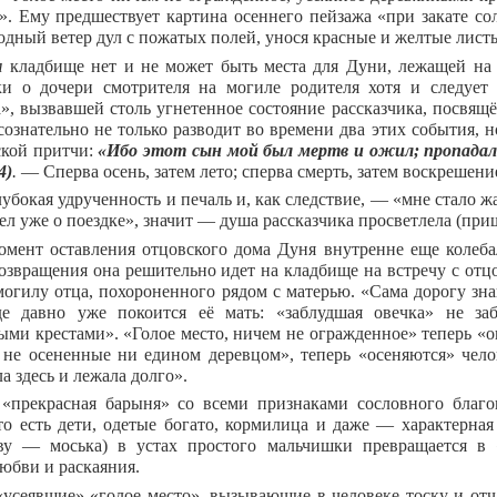
». Ему предшествует картина осеннего пейзажа «при закате с
одный ветер дул с пожатых полей, унося красные и желтые листь
м
кладбище нет и не может быть места для Дуни, лежащей на м
и о дочери смотрителя на могиле родителя хотя и следует 
», вызвавшей столь угнетенное состояние рассказчика, посвя
ознательно не только разводит во времени два этих события, н
ской притчи:
«Ибо этот сын мой был мертв и ожил; пропадал 
4)
.
— Сперва осень, затем лето; сперва смерть, затем воскрешени
убокая удрученность и печаль и, как следствие, — «мне стало ж
ел уже о поездке», значит — душа рассказчика просветлела (при
омент оставления отцовского дома Дуня внутренне еще колебал
озвращения она решительно идет на кладбище на встречу с отц
могилу отца, похороненного рядом с матерью. «Сама дорогу зна
де давно уже покоится её мать: «заблудшая овечка» не за
ыми крестами». «Голое место, ничем не огражденное» теперь «о
 не осененные ни едином деревцом», теперь «осеняются» чел
а здесь и лежала долго».
«прекрасная барыня» со всеми признаками сословного благо
 то есть дети, одетые богато, кормилица и даже — характерн
тву — моська) в устах простого мальчишки превращается в
любви и раскаяния.
«усеявшие» «голое место», вызывающие в человеке тоску и отч