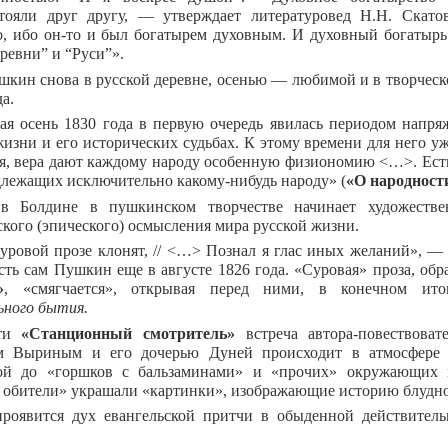
тояли друг другу,
—
утверждает литературовед Н.Н. Скат
о, ибо он-то и был богатырем духовным. И духовный богатырь
ревни” и “Руси”».
шкин снова в русской деревне, осенью — любимой и в творчес
а.
ая осень 1830 года в первую очередь явилась периодом нап
жизни и его исторических судьбах. К этому времени для него у
я, вера дают каждому народу особенную физиономию <…>. Ест
длежащих исключительно какому-нибудь народу» (
«О народност
в Болдине в пушкинском творчестве начинает художествен
ского (эпического) осмысления мира русской жизни.
суровой прозе клонят, // <…> Познал я глас иных желаний», —
сть сам Пушкин еще в августе 1826 года. «Суровая» проза, об
»
, «смягчается», открывая перед ними, в конечном ит
ьного бытия.
сти
«Станционный смотритель»
встреча автора-повествова
м Выриным и его дочерью Дуней происходит в атмосфере п
ой до «горшков с бальзаминами» и «прочих» окружающих п
 обители» украшали «картинки», изображающие историю блудно
роявится дух евангельской притчи в обыденной действител