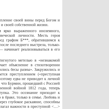
упление своей вины перед Богом и
и своей собственной жизни.
м ярко выраженного иноземного,
веческой личности. Месть героя
ред графом Б***, обратившимся к
после последнего выстрела, только-
— начинает реализовываться в его
стигнутого метелью в «незнакомой
учает объяснение в стихотворении
лись бесы разны». Закружились и
ается преступлением («преступная
 поэтому едва не приводит к личной
, что Бурмин, прошедший с Россией
венной войной 1812 года, теперь
ступка. Это осознание приходит к
 в браке, только в семье. Любовь и
ерез глубокое раскаяние, способны
 полагал важности в преступной <…>