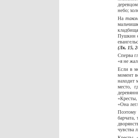
деревцом
небо; хол
На
тако
мальчишк
кладбища
Пушкин с
евангель
(Лк. 15, 2
Сперва гл
«я не жал
Если в м
момент в
находит 
место, г
деревянн
«Кресты,
«Она легл
Поэтому 
барчата,
дворянс
чувства 
Кресты, 