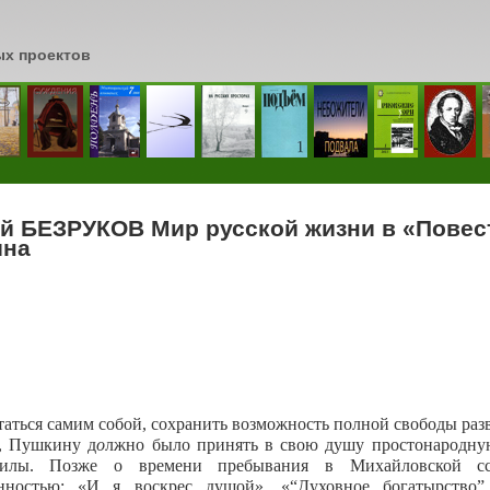
ых проектов
сь
й БЕЗРУКОВ Мир русской жизни в «Повест
ина
таться самим собой, сохранить возможность полной свободы разв
, Пушкину д
о
лжно было принять в свою душу простонародную
илы. Позже о времени пребывания в Михайловской с
енностью: «И я воскрес душой». «“Духовное богатырство”