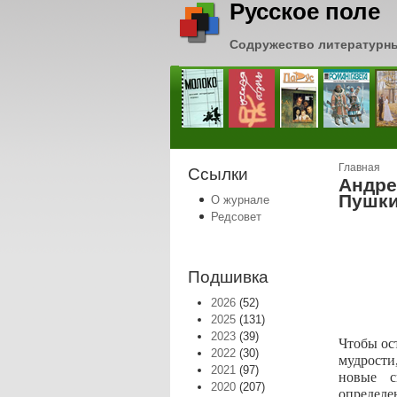
Русское поле
Содружество литературн
Вы зде
Главная
Ссылки
Андре
Пушк
О журнале
Редсовет
Подшивка
2026
(52)
2025
(131)
2023
(39)
Чтобы ос
2022
(30)
мудрости
2021
(97)
новые с
2020
(207)
определ