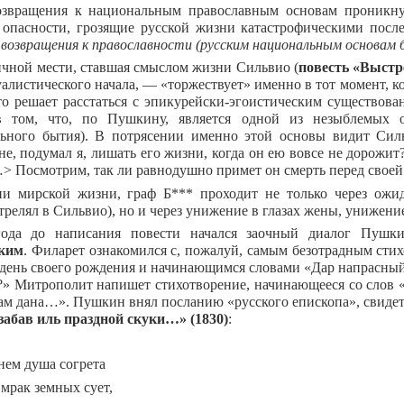
озвращения к национальным православным основам проникну
 опасности, грозящие русской жизни катастрофическими посл
возвращения к православности
(русским национальным основам 
чной мести, ставшая смыслом жизни Сильвио (
повесть «Выстр
алистического начала, — «торжествует» именно в тот момент, ко
то решает расстаться с эпикурейски-эгоистическим существова
в том, что, по Пушкину, является одной из незыблемых о
ьного бытия). В потрясении именно этой основы видит Силь
не, подумал я, лишать его жизни, когда он ею вовсе не дорожит
 Посмотрим, так ли равнодушно примет он смерть перед своей
и мирской жизни, граф Б*** проходит не только через ожи
трелял в Сильвио), но и через унижение в глазах жены, унижение
года до написания повести начался заочный диалог Пуш
ким
. Филарет ознакомился с, пожалуй, самым безотрадным ст
 день своего рождения и начинающимся словами «Дар напрасный,
?» Митрополит напишет стихотворение, начинающееся со слов «
нам дана…». Пушкин внял посланию «русского епископа», свидет
забав иль праздной скуки…» (1830)
:
нем душа согрета
 мрак земных сует,