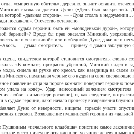
 отца, «смиренную обитель», деревню, значит оставить отечест
Минский вызвался довезти Дуню («День был воскресный. Д
за которой «дальняя сторона».
—
«Дуня стояла в недоумении…»,
ди поскакали». Отечество оставлено.
ложится судьба героини: быть ей «молоденькой дурой», котор
ной барыней»? Вроде бы прав оказался Минский, уверявший,
овесть не о «счастливой» или о «бедной» Дуне, даже не о несч
(«Авось, — думал смотритель, — привезу я домой заблудшую 
 сцена, свидетелем которой становится смотритель, словно с
колы: «В комнате, прекрасно убранной, Минский сидел в за
 моды, сидела на ручке его кресел, как наездница на своем 
 на Минского, наматывая черные его кудри на свои сверкающие 
ное появление отца на пороге комнаты повергает героиню пов
ом упала на ковёр». Удар, нанесенный явлением смотрителя 
ения любви в атмосфере роскоши), и, как следствие, потрясе
и в судьбе героини, дают начало процессу возвращения блудной
бавляет Дуню от неверности, нищеты, горькой участи опуст
 резких перемен. Возвращение пушкинской героини из «дальней 
 Пушкиным «печального кладбища» поистине самое лаконичное
: «голое место ничем не огражденное, усеянное деревянными 