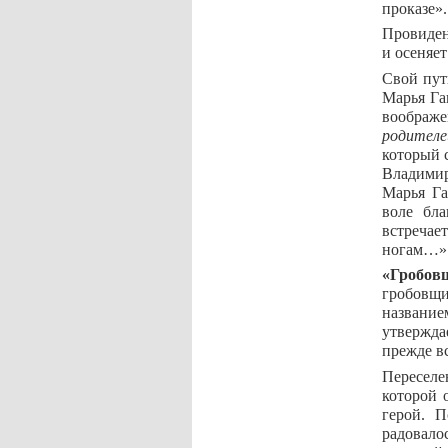
проказе».
Провиден
и осеняе
Свой пут
Марья Га
воображе
родителе
который 
Владимир
Марья Га
воле бла
встречае
ногам…»
«Гробов
гробовщи
название
утвержда
прежде в
Переселе
которой 
герой. П
радовало