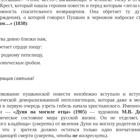
Крест, который нашла героиня повести и перед которым «легла и
ожность спасительного возвращения. Она обретает ту ду
ерждения), о которой говорил Пушкин в черновом наброске 
ам…» (1830)
:
тва дивно близки нам,
ретает сердце пищу:
 родному пепелищу,
 отеческим гробам.
рящая святыня!
олкование пушкинской повести неизбежно вступало и всту
ической деморализованной интеллигенции, которая даже в мо
я в первую очередь узреть гибель начала христианского. Именн
сти —
«Дуня на могиле отца» (1905)
— художник
М.В. Д
офическое состояние мира русской жизни. Он не отделяет
ого кладбища» (
умереть
) от явления Дуни на могилу родителя (
, что у зрителя должно остаться только одно впечатле
дающей смерти (
умереть, чтобы
не
воскреснуть
).