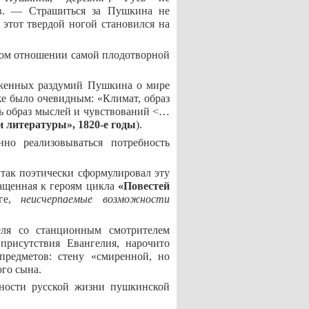
ов. — Страшиться за Пушкина не
 этот твердой ногой становился на
ком отношении самой плодотворной
ряженных раздумий Пушкина о мире
же было очевидным: «Климат, образ
ь образ мыслей и чувствований <…
и литературы», 1820-е годы
).
но реализовываться потребность
 так поэтически сформулировал эту
ращенная к героям цикла
«Повестей
оге,
неисчерпаемые
возможности
теля со станционным смотрителем
рисутствия Евангелия, нарочито
редметов: стену «смиренной, но
го сына.
ьности русской жизни пушкинской