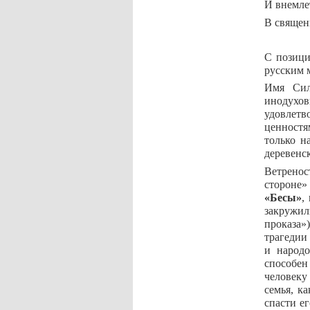
И внемле
В священ
С позици
русским 
Имя Сил
инодухо
удовлетв
ценностя
только н
деревенс
Ветренос
стороне»
«Бесы»
,
закружил
проказа»
трагедии
и народо
способен
человеку 
семья, к
спасти е