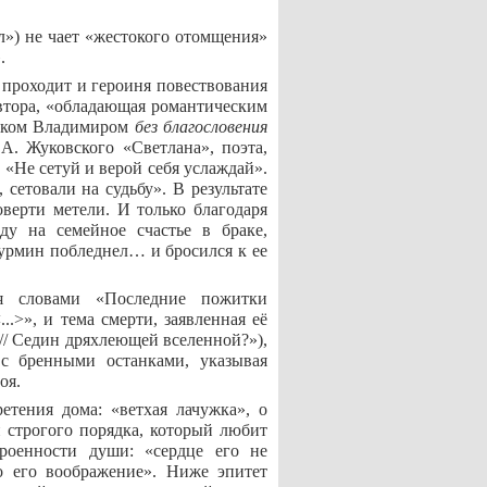
») не чает «жестокого отомщения»
.
 проходит и героиня повествования
автора, «обладающая романтическим
иком Владимиром
без благословения
А. Жуковского «Светлана», поэта,
«Не сетуй и верой себя услаждай».
 сетовали на судьбу». В
результате
верти метели. И только благодаря
ду на семейное счастье в браке,
Бурмин побледнел… и бросился к ее
ся словами «Последние пожитки
.>», и тема смерти, заявленная её
// Седин дряхлеющей вселенной?»),
 с бренными останками, указывая
оя.
етения дома: «ветхая лачужка», о
и строгого порядка, который любит
троенности души: «сердце его не
о его воображение». Ниже эпитет