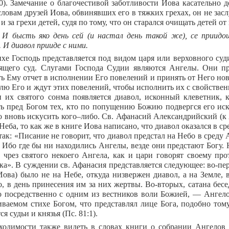
40). Замечание о благочестивой заботливости Иова касательно д
ловам друзей Иова, обвинявших его в тяжких грехах, он не засл
 и за грехи детей, судя по тому, что он старался очищать детей от
. И бысть яко день сей (и настал день такой же), се прии
 И диавол прииде с ними.
ихе Господь представляется под видом царя или верховного су
ящего суд. Слугами Господа Судии являются Ангелы. Они пр
ть Ему отчет в исполнении Его повелений и принять от Него но
олю Его и ждут этих повелений, чтобы исполнить их с свойстве
и их святого сонма появляется диавол, исконный клеветник, 
ть пред Богом тех, кто по попущению Божию подвергся его иск
 вновь искусить кого–либо. Св. Афанасий Александрийский (к
Неба, то как же в книге Иова написано, что диавол оказался в с
так: «Писание не говорит, что диавол предстал на Небо в среду 
. Ибо где бы ни находились Ангелы, везде они предстают Богу. 
 чрез святого некоего Ангела, как и цари говорят своему про
ка». В суждении св. Афанасия представляется следующее: во-пе
Иова) было не на Небе, откуда низвержен диавол, а на Земле, 
о, в день принесения им за них жертвы. Во-вторых, сатана бес
о посредственно с одним из вестников воли Божией, — Ангело
иваемом стихе Богом, что представлял лице Бога, подобно том
я судьи и князья (Пс. 81:1).
ходимости также видеть в словах книги о собрании Ангелов