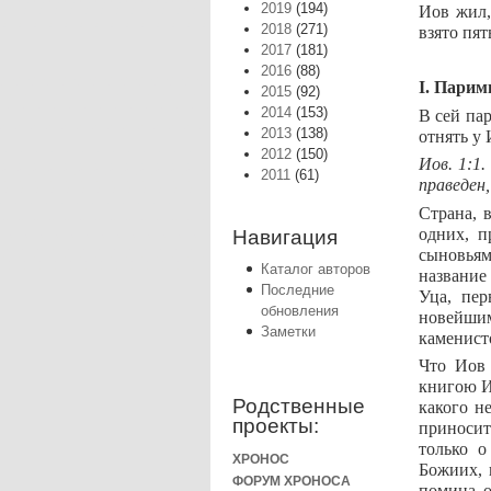
2019
(194)
Иов жил,
2018
(271)
взято пя
2017
(181)
2016
(88)
I. Парим
2015
(92)
2014
(153)
В сей па
2013
(138)
отнять у 
2012
(150)
Иов. 1:1.
2011
(61)
праведен,
Страна, 
одних, п
Навигация
сыновьям
Каталог авторов
название
Последние
Уца, пер
обновления
новейшим
Заметки
каменист
Что Иов 
книгою И
Родственные
какого н
проекты:
приносит
только о
ХРОНОС
Божиих, 
ФОРУМ ХРОНОСА
помина о