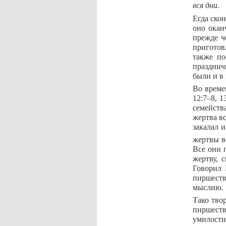
вся дни.
Егда ско
оно окан
прежде ч
приготов
также по
празднич
были и в 
Во време
12:7–8, 
семейств
жертва в
закалал 
жертвы в
Все они 
жертву, 
Говорил 
пиршеств
мыслию.
Тако тво
пиршеств
умилости