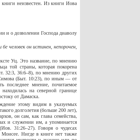
ь книги неизвестен. Из книги Иова
нии и о дозволении Господа диаволу
 бе человек он истинен, непорочен,
ексте Уц. Это название, по мнению
ьца той страны, которая покорена
. 32:3, 36:6–8), по мнению других
имова (Быт. 10:23), по иным — от
ять последнее мнение, почитаемое
 находилась на северной границе
стоку от Дамаска.
рждение этому видим в указуемых
акого долголетия (больше 200 лет),
хов, он сам, как глава семейства,
лах и служении им, а упоминается
Иов. 31:26–27). Говоря о чудесах
 Моисее. Нигде в книге нет также
учаются мудрости и знанию или по