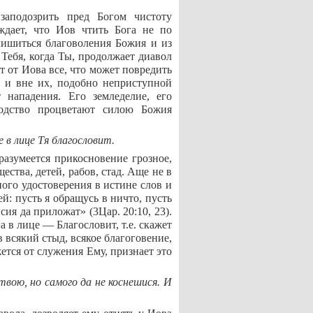
 заподозрить пред Богом чистоту
ждает, что Иов чтить Бога не по
лишиться благоволения Божия и из
 Тебя, когда Ты, продолжает диавол
ет от Иова все, что может повредить
а и вне их, подобно неприступной
 нападения. Его земледелие, его
водство процветают силою Божия
е в лице Тя благословит.
разумеется прикосновение грозное,
щества, детей, рабов, стад. Аще не в
ного удостоверения в истине слов и
: пусть я обращусь в ничто, пусть
ия да приложат» (3Цар. 20:10, 23).
а в лице — Благословит, т.е. скажет
 всякий стыд, всякое благоговение,
ется от служения Ему, признает это
у твою, но самого да не коснешися. И