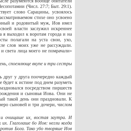
сле разумеются вообще обитатели
сопотамии (Числ. 27:7; Быт. 29:1).
твует слово Сарацины, усвоялось
рассматриваемом стихе оно усвоено
очный и родовитый муж, Иов имел
 своей власти заслужил искреннее
а я выходил к воротам города и на
сты полагали на уста свои, ухо,
сле слов моих уже не рассуждали.
, и света лица моего не помрачали»
день, споемлюще вкупе и три сестры
ь друг у друга поочередно каждый
е будет к истине под днем разуметь
праздновался посредством пиршеств
о рождения и сыновья Иова. Они не
ый такой день они праздновали. К
меро сыновей и три дочери, числом
) и очищаше их, востая заутра. И
 их. Глаголаше бо Иов: негли когда
ротив Бога. Тако убо творяше Иов