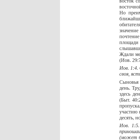
восток с
восточно
Но преим
ближайши
обитател
значение
почтение
площади 
слышавше
Ждали ме
(Иов. 29:7
Иов. 1:4.
своя, яст
Сыновья 
день. Тр
здесь де
(Быт. 40
пропуска
участию 
десять, 
Иов. 1:5
приношаш
(может б