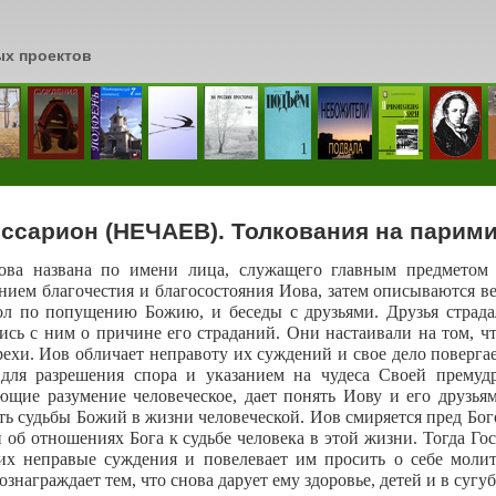
ых проектов
сь
иссарион (НЕЧАЕВ). Толкования на парими
ва названа по имени лица, служащего главным предметом 
нием благочестия и благосостояния Иова, затем описываются ве
ол по попущению Божию, и беседы с друзьями. Друзья страд
ись с ним о причине его страданий. Они настаивали на том, чт
рехи. Иов обличает неправоту их суждений и свое дело поверга
 для разрешения спора и указанием на чудеса Своей прему
щие разумение человеческое, дает понять Иову и его друзья
ть судьбы Божий в жизни человеческой. Иов смиряется пред Бог
 об отношениях Бога к судьбе человека в этой жизни. Тогда Го
их неправые суждения и повелевает им просить о себе молит
знаграждает тем, что снова дарует ему здоровье, детей и в сугу