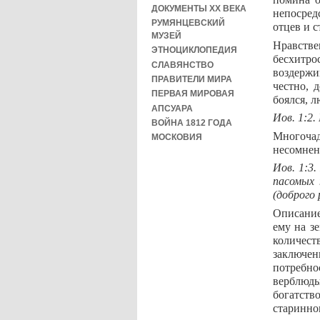
ДОКУМЕНТЫ XX ВЕКА
непосред
РУМЯНЦЕВСКИЙ
отцев и с
МУЗЕЙ
Нравств
ЭТНОЦИКЛОПЕДИЯ
бесхитр
СЛАВЯНСТВО
воздержи
ПРАВИТЕЛИ МИРА
честно, 
ПЕРВАЯ МИРОВАЯ
боялся, л
АПСУАРА
Иов. 1:2
ВОЙНА 1812 ГОДА
Многоча
МОСКОВИЯ
несомнен
Иов. 1:3.
пасомых 
(доброго 
Описание
ему на з
количест
заключе
потребно
верблюд
богатств
старинно