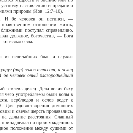
о устному наставлению и преданию
ениями природы (Иов. 12:7–10).
х. И бе человек он истинен, —
 нравственном отношении жизнь,
с ближними поступал справедливо,
давал должное, богочестив, — Бога
 от всякого зла.
но из величайших благ и служит
упруг (пар) волов пятьсот, и ослиц
 И бе человек оный благороднейший
ый землевладелец. Дела велия бяху
для чего употребляемы были волы в
кота, верблюдов и ослов ведет к
й. Для удовлетворения домашних
 овцы и овечья шерсть продавались,
на дальние расстояния. Славный
е. принадлежал по происхождению к
идное положение между сущими от