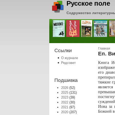
Русское поле
Содружество литературн
Вы зде
Главная
Ссылки
Еп. В
О журнале
Книга Ио
Редсовет
изображе
его диав
препирал
Подшивка
тяжкие г
является
2026
(52)
превышаю
2025
(131)
постигну
2023
(39)
суждений
2022
(30)
Иова за 
2021
(97)
Божией во
2020
(207)