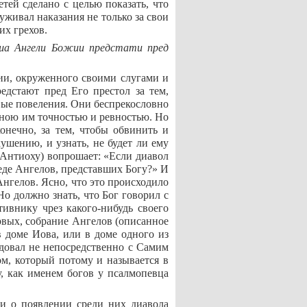
етей сделано с целью показать, что
уживал наказания не только за свои
 их грехов.
доша Ангели Божии предстати пред
дии, окруженного своими слугами и
едстают пред Его престол за тем,
вые повеления. Они беспрекословно
нною им точностью и ревностью. Но
конечно, за тем, чтобы обвинить и
ушению, и узнать, не будет ли ему
 Антиоху) вопрошает: «Если диавол
реде Ангелов, представших Богу?» И
Ангелов. Ясно, что это происходило
Но должно знать, что Бог говорил с
тивнику чрез какого-нибудь своего
рвых, собрание Ангелов (описанное
в доме Иова, или в доме одного из
едовал не непосредственно с Самим
м, который потому и называется в
у, как именем богов у псалмопевца
 и о появлении среди них диавола