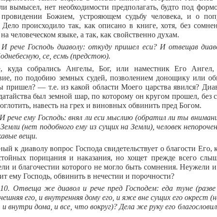
ли вымысел, нет необходимости предполагать, будто под форм
 провидении Божием, устрояющем судьбу человека, и о поп
. Дело происходило так, как описано в книге, хотя, без сомн
 на человеческом языке, а так, как свойственно духам.
. И рече Господь диаволу: откуду пришел еси? И отвещав диав
однебесную, се, есмь (предстою).
, куда собрались Ангелы, Бог, или наместник Его Ангел, о
вие, по подобию земных судей, позволением донощику или об
ы пришел? — т.е. из какой области Моего царства явился? Диав
ядатайства был земной шар, по которому он кругом прошел, без 
оглотить, навесть на грех и виновных обвинить пред Богом.
 И рече ему Господь: внял ли еси мыслию (обратил ли ты вниман
 Земли (нет подобного ему из сущих на Земли), человек непороче
кавые вещи.
ый к диаволу вопрос Господа свидетельствует о благости Его, к
стойных порицания и наказания, но хощет прежде всего слы
ели и благочестии которого не могло быть сомнения. Неужели и
рит ему Господь, обвинить в нечестии и порочности?
–10. Отвеща же диавол и рече пред Господем: еда туне (разв
нешняя его, и внутренняя дому его, и яже вне сущих его окрест (н
е и внутри дома, и все, что вокруг)? Дела же руку его благослови