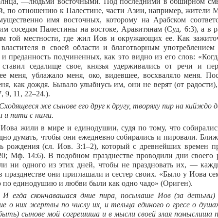
олнца, —людьми восточными. Под последними в обширном смы
й, по отношению к Палестине, части Азии, например, жители Ме
ущественно имя восточных, которому на Арабском соответс
м соседям Палестины на востоке, Аравитянам (Суд. 6:3), а в 
ям той местности, где жил Иов и окружающих ее. Как зажит
 властителя в своей области и благотворным употреблением
 и преданность подчиненных, как это видно из его слов: «Когд
ставил седалище свое, князья удерживались от речи и пер
е меня, ублажало меня, око, видевшее, восхваляло меня. По
ня, как дождя. Бывало улыбнусь им, они не верят (от радости)
, 9, 11, 22–24.).
 Сходящееся же сынове его друг к другу, творяху пир на кийждо 
и и пити с ними.
Иова жили в мире и единодушии, судя по тому, что собиралис
удно думать, чтобы они ежедневно собирались и пировали. Ближ
нь рождения (сл. Иов. 3:1–2), который с древнейших времен 
:20; Мф. 14:6). В подобном празднестве проводили дни своег
ли ни одного из этих дней, чтобы не праздновать их, — кажд
в празднестве они приглашали и сестер своих. «Было у Иова се
но по единодушию и любви были как одно чадо» (Ориген).
. И егда скончавашася дние пира, посылаше Иов (за детьми
е о них жертвы по числу их, и тельца единого о гресе о душах
ыть) сынове мой согрешиша и в мысли своей злая помыслиша п