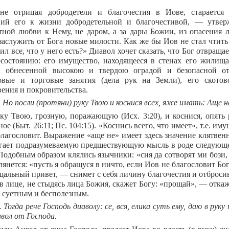
не отрицая добродетели и благочестия в Иове, старается
ий его к жизни добродетельной и благочестивой, — утвер
тной любви к Нему, не даром, а за дары Божии, из опасения 
заслужить от Бога новые милости. Как же бы Иов не стал чтить
л все, что у него есть?» Диавол хочет сказать, что Бог отвраща
осостоянию: его имущество, находящееся в стенах его жилищ
, обнесенной высокою и твердою оградой и безопасной от
овые и торговые занятия (дела рук на Земли), его ското
вения и покровительства.
. Но посли (протяни) руку Твою и коснися всех, яже имать: Аще н
ку Твою, грозную, поражающую (Исх. 3:20), и коснися, опять 
ое (Быт. 26:11; Пс. 104:15). «Коснись всего, что имеет», т.е. иму
благословит. Выражение «аще не» имеет здесь значение клятвен
гает подразумеваемую предшествующую мысль в роде следующей
Подобным образом клялись язычники: «сия да сотворят ми бози, с
янется: «пусть я обращуся в ничто, если Иов не благословит Бог
щальный привет, — снимет с себя личину благочестия и отбросив
в лице, не стыдясь лица Божия, скажет Богу: «прощай», — откаж
 суетным и бесполезным.
. Тогда рече Господь диаволу: се, вся, елика суть ему, даю в рук
авол от Господа.