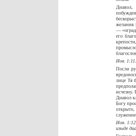
Диавол, 
побужден
бескорыс
желания 
— «огради
его благ
крепости
промысл
благосло
Иов. 1:11
Посли ру
вредоносн
лице Тя 
предпола
исчезну. 
Диавол кл
Богу про
открыто, 
служение
Иов. 1:12
изыде ди