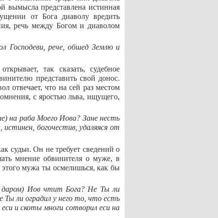
ой вымысла представлена истинная
ущении от Бога диаволу вредить
ения, речь между Богом и диаволом
ол Господеви, рече, обшед Землю и
ткрывает, так сказать, судебное
винителю представить свой донос.
ол отвечает, что на сей раз местом
сомнения, с яростью льва, ищущего,
ие) на раба Моего Иова? Зане несть
н, истинен, богочестив, удаляяся от
ак судьи. Он не требует сведений о
шать мнение обвинителя о муже, в
 этого мужа ты осмелишься, как бы
е даром) Иов чтит Бога? Не Ты ли
е Ты ли оградил у него то, что есть
л еси и скоты многи сотворил еси на