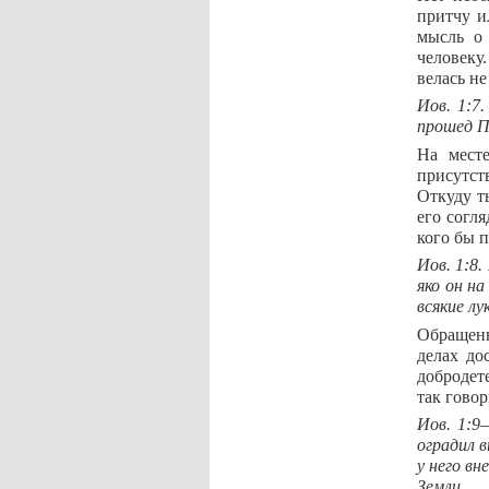
притчу и
мысль о
человеку
велась не
Иов. 1:7
прошед П
На месте
присутст
Откуду т
его согл
кого бы п
Иов. 1:8.
яко он на
всякие лу
Обращенн
делах до
добродет
так гово
Иов. 1:9
оградил в
у него вн
Земли.