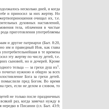
одолжалось несколько дней, и когда
себе и приносил за них жертву. Но
жертвоприношения очищал их, т.е.
рительных духовных наставлений,
овения тела, облачения в чистые
го рода приготовления употребляемы
ам и другие патриархи (Быт. 8:20,
обно им и праведный Иов, как глава
а употребительнейшая в те времена
ил эту жертву по числу детей, т.е.
одних сыновей, но и дочерей. Кроме
1
 одного тельца — за грехи душ их
.
в почитал нужною и общую за всех
лостивление Бога за грехи детей.
 помыслили пред Богом. Во время
а грех, если не делом и словом, то
 детей не только после праздничных
всякий раз, когда замечал нужду в
 нередко в Писании (сл. Быт. 43:9;