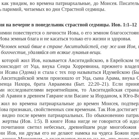
 как увидим, во времена патриархальные, до Моисея. Писател
ть паримий, читаемых во дни Страстной седмицы.
ия на вечерне в понедельник страстной седмицы. Иов. 1:1–12
римии повествуется о личности Иова, о его земном благосостоя
Иова земныя блага и не касаться только его жизни и здоровья.
 Человек некий бяше в стране Авситидийстей, ему же имя Иов, и
 богочестив, удаляяйся от всякие лукавыя вещи.
в которой жил Иов, называется Авситидийскою, в Еврейском т
роисходит от Уца, внука Сеира Хорреянина, прежнего владел
и Исава (Эдома) и стала с тех пор называться Идумейскою (Быт
 Авситидийской земли произошло от Уца, сына Арама, внука С
венца Нахора, брата Авраамова (Быт. 22:20–21). Если прин
и исследователями вероятнейшим, то Авситидийская страна
ой Аравии в древнем Гавране или Васане за Иорданом, к Юго-Во
жил во времена патриархальные до времен Моисея, подтве
ова признаках, свойственных сим временам. Так Иов достигает т
е видно после времен патриархальных. По обыкновению патриар
 жертвы (Иов. 1:5). В книге Иова нигде не говорится об идо
 почитании светил небесных, древнейшем роде многобожия (
ни Иов, ни друзья его не делают намека на чудеса Божии при
 законе Моисеевом, а указывается только на то, что люди на