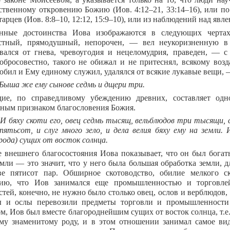
ственному откровению Божию (Иов. 4:12–21, 33:14–16), или п
тарцев (Иов. 8:8–10, 12:12, 15:9–10), или из наблюдений над явл
енные достоинства Иова изображаются в следующих черта
остный, прямодушный, непорочен, — вел неукоризненную в
вался от гнева, чревоугодия и нецеломудрия, праведен, — 
добросовестно, такого не обижал и не притеснял, всякому воз
юбил и Ему единому служил, удалялся от всякие лукавые вещи, —
. Быша же ему сынове седмь и дщери три.
дие, по справедливому убеждению древних, составляет од
ным признаком благословения Божия.
 И бяху скоти его, овец седмь тысящ, вельблюдов три тысящи, с
пятьсот, и слуг много зело, и дела велия бяху ему на земли.
рода) сущих от восток солнца.
 внешнего благосостояния Иова показывает, что он был богат
емли — это значит, что у него была большая обработка земли, 
ве пятисот пар. Обширное скотоводство, обилие мелкого с
нию, что Иов занимался еще промышленностью и торговле
стей, конечно, не нужно было столько овец, ослов и верблюдов,
ы и ослы перевозили предметы торговли и промышленности 
ом, Иов был вместе благороднейшим сущих от восток солнца, т.
му знаменитому роду, и в этом отношении занимал самое в