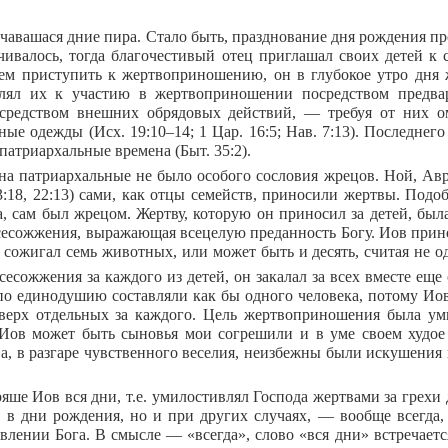
нчавашася дние пира. Стало быть, празднование дня рождения пр
чивалось, тогда благочестивый отец приглашал своих детей к 
ем приступить к жертвоприношению, он в глубокое утро дня 
лял их к участию в жертвоприношении посредством предва
средством внешних обрядовых действий, — требуя от них ом
ные одежды (Исх. 19:10–14; 1 Цар. 16:5; Нав. 7:13). Последне
патриархальные времена (Быт. 35:2).
на патриархальные не было особого сословия жрецов. Ной, Авра
13:18, 22:13) сами, как отцы семейств, приносили жертвы. Под
а, сам был жрецом. Жертву, которую он приносил за детей, был
сесожжения, выражающая всецелую преданность Богу. Иов принос
и сожигал семь животных, или может быть и десять, считая не 
сесожжения за каждого из детей, он закалал за всех вместе еще
по единодушию составляли как бы одного человека, потому Ио
сверх отдельных за каждого. Цель жертвоприношения была уми
Иов может быть сыновья мои согрешили и в уме своем худое
а, в разгаре чувственного веселия, неизбежны были искушения н
ряше Иов вся дни, т.е. умилостивлял Господа жертвами за грехи
 в дни рождения, но и при других случаях, — вообще всегда, 
влении Бога. В смысле — «всегда», слово «вся дни» встречается