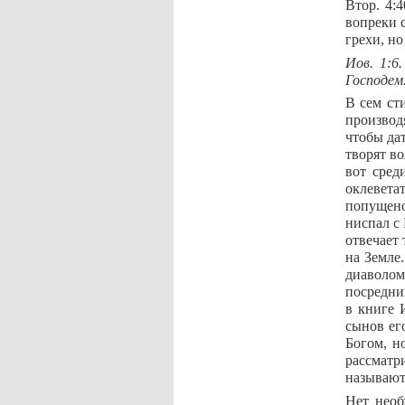
Втор. 4:
вопреки с
грехи, но
Иов. 1:6
Господем.
В сем ст
производ
чтобы да
творят в
вот сред
оклевета
попущено
ниспал с 
отвечает 
на Земле
диаволом
посредни
в книге 
сынов ег
Богом, н
рассматр
называютс
Нет необ