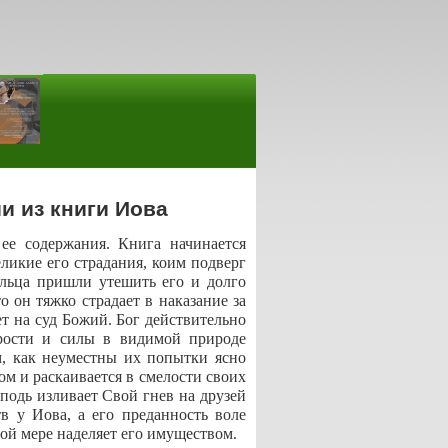
и из книги Иова
ее содержания. Книга начинается
ликие его страдания, коим подверг
альца пришли утешить его и долго
о он тяжко страдает в наказание за
ет на суд Божий. Бог действительно
дрости и силы в видимой природе
м, как неуместны их попытки ясно
ом и раскаивается в смелости своих
сподь изливает Свой гнев на друзей
в у Иова, а его преданность воле
бой мере наделяет его имуществом.