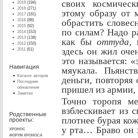
своих космическ
2019
(194)
2018
(271)
этому образу от 
2017
(181)
2016
(88)
обрастить словес
2015
(92)
по силам? Надо р
2014
(153)
2013
(138)
как бы
оттуда
,
2012
(150)
здесь он жил оче
2011
(61)
это называется: «
Навигация
мяукала. Пьянст
Каталог авторов
деньги, повторяя
Последние
пришел из армии, 
обновления
Заметки
Точно торопя ме
взблескивает из 
Родственные
плотнее бурая ко
проекты:
у рта… Браво он 
ХРОНОС
ФОРУМ ХРОНОСА