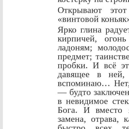
Открывают этот
«винтовой конья
Ярко глина раду
кирпичей, огонь
ладоням; молодо
предмет; таинств
пробки. И всё э
давящее в ней,
вспоминаю… Нет,
— будто заключен
в невидимое стек
Бога. И вместо 
замена, отрава,
быстро всех т