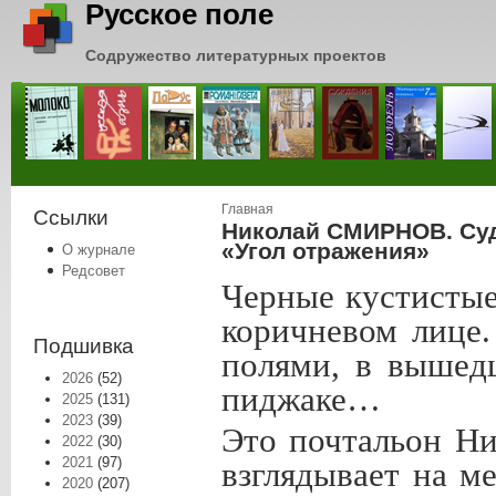
Русское поле
Содружество литературных проектов
Вы здесь
Главная
Ссылки
Николай СМИРНОВ. Суд
«Угол отражения»
О журнале
Редсовет
Черные кустистые
коричневом лице
Подшивка
полями, в вышед
2026
(52)
пиджаке…
2025
(131)
2023
(39)
Это почтальон Н
2022
(30)
2021
(97)
взглядывает на м
2020
(207)