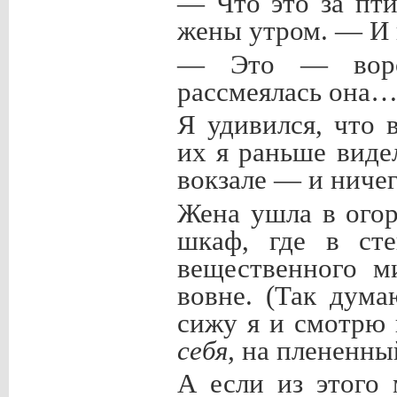
— Что это за пт
жены утром. — И 
— Это — вороб
рассмеялась она
Я удивился, что 
их я раньше виде
вокзале — и ничег
Жена ушла в огор
шкаф, где в ст
вещественного м
вовне. (Так дума
сижу я и смотрю 
себя,
на плененный
А если из этого