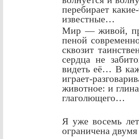
перебирает какие
известные…
Мир — живой, пр
пеной современн
сквозит таинстве
сердца не забит
видеть её… В каж
играет-разговари
животное: и глина
глаголющего…
Я уже восемь ле
ограничена двумя