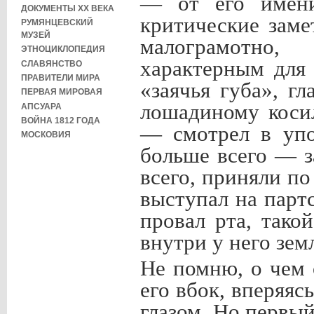
— от его имени
ДОКУМЕНТЫ XX ВЕКА
критические заме
РУМЯНЦЕВСКИЙ
МУЗЕЙ
малограмотно,
ЭТНОЦИКЛОПЕДИЯ
характерным для
СЛАВЯНСТВО
ПРАВИТЕЛИ МИРА
«заячья губа», г
ПЕРВАЯ МИРОВАЯ
лошадиному косил
АПСУАРА
ВОЙНА 1812 ГОДА
— смотрел в упо
МОСКОВИЯ
больше всего — з
всего, приняли по
выступал на парт
провал рта, тако
внутри у него зем
Не помню, о чем 
его вбок, вперяя
глазом. Но первы