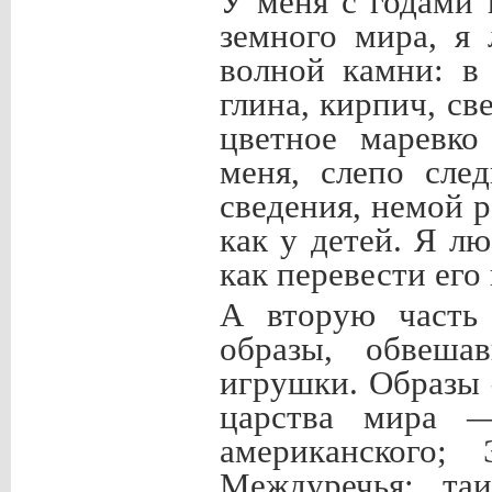
У меня с годами
земного мира, я
волной камни: в
глина, кирпич, с
цветное маревко
меня, слепо след
сведения, немой р
как у детей. Я л
как перевести ег
А вторую часть 
образы, обвеша
игрушки. Образы 
царства мира —
американского;
Междуречья; таи