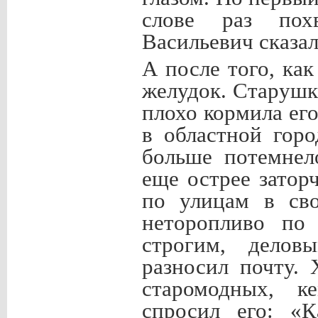
слове раз пох
Васильевич сказал
А после того, ка
желудок. Старушки
плохо кормила ег
в областной гор
больше потемнел
еще острее затор
по улицам в сво
неторопливо по
строгим, дело
разносил почту. 
старомодных, к
спросил его: «К