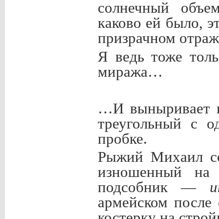
солнечный объе
каково ей было, э
призрачном отраж
Я ведь тоже толь
миража…
…И выныривает и
треугольный с о
пробке.
Рыжий Михаил со
изношенный на 
подсобник —
и
армейском после
костерку на строй