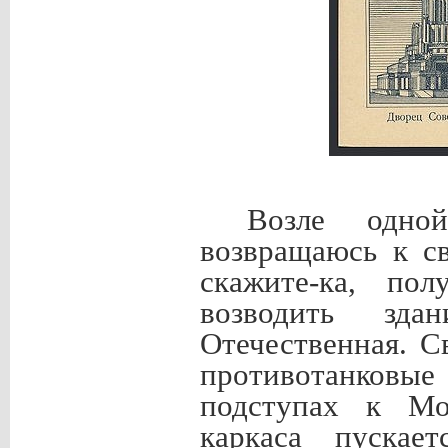
Возле одно
возвращаюсь к с
скажите-ка, по
возводить зд
Отечественная. С
противотанковые
подступах к Мос
каркаса пускае