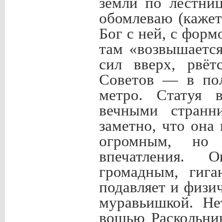
земли по лестни
обомлеваю (кажет
Бог с ней, с форм
там «возвышается
сил вверх, рвёт
Советов — в пол
метро. Статуя 
вечными странн
заметно, что она
огромным, но 
впечатления. 
громадным, гиг
подавляет и физи
муравьишкой. Не
вошью Раскольник