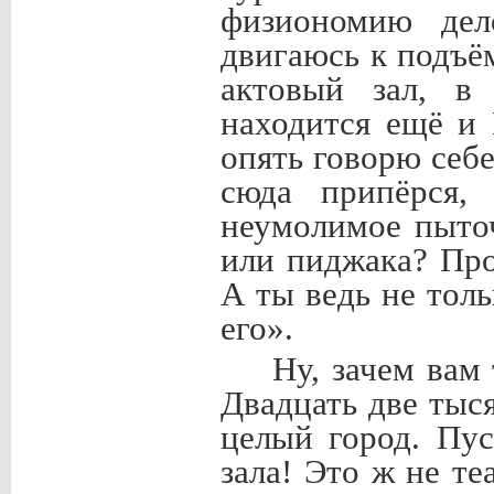
физиономию дел
двигаюсь к подъё
актовый зал, в
находится ещё и
опять говорю себе
сюда припёрся,
неумолимое пыто
или пиджака? Про
А ты ведь не тол
его».
Ну, зачем вам 
Двадцать две тыс
целый город. Пу
зала! Это ж не т