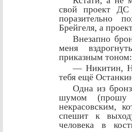
Кстати, а не 
свой проект ДС
поразительно 
Брейгеля, а проект
Внезапно брон
меня вздрогнут
приказным тоном:
— Никитин, Н
тебя ещё Останки
Одна из брон
шумом (прошу
некрасовским, к
спешит к выход
человека в кост