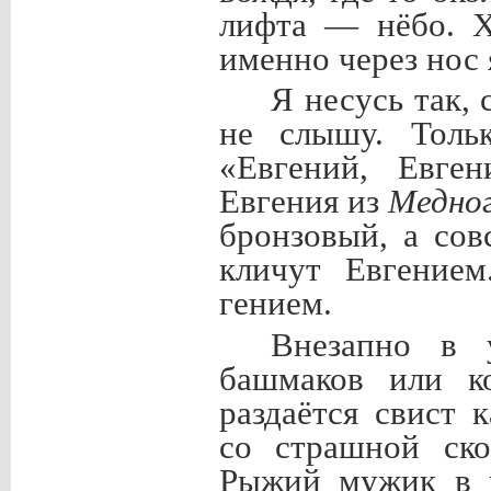
лифта — нёбо. Х
именно через нос я
Я несусь так, 
не слышу. Толь
«Евгений, Евге
Евгения из
Медног
бронзовый, а со
кличут Евгением
гением.
Внезапно в 
башмаков или ко
раздаётся свист 
со страшной ско
Рыжий мужик в к