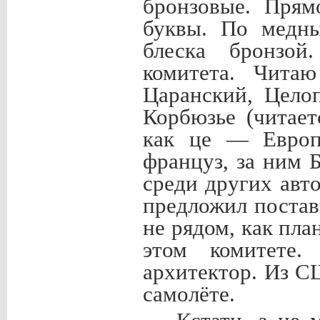
бронзовые. Прям
буквы. По медн
блеска бронзой
комитета. Читаю
Царанский, Цело
Корбюзье (читае
как це — Европ
француз, за ним 
среди других авт
предложил поста
не рядом, как пла
этом комитете.
архитектор. Из С
самолёте.