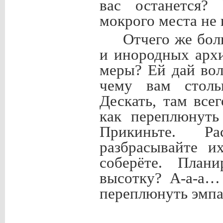
вас останется? 
мокрого места не н
Отчего же бол
и инородных архи
меры? Ей дай вол
чему вам столь
Дескать, там все
как переплюнуть
Прикиньте. Р
разбрасывайте и
соберёте. План
высотку? А-а-а…
переплюнуть эмпа