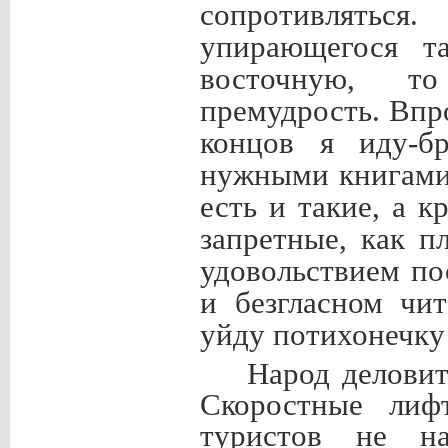
сопротивлятьс
упирающегося т
восточную, то
премудрость. Впр
концов я иду-бр
нужными книгами.
есть и такие, а 
запретные, как п
удовольствием п
и безгласном чи
уйду потихонечку
Народ деловит
Скоростные лифт
туристов не н