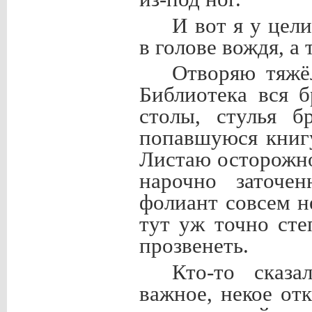
И вот я у цел
в голове вождя, а 
Отворяю тяжё
Библиотека вся 
столы, стулья б
попавшуюся книгу
Листаю осторожно
нарочно заточе
фолиант совсем н
тут уж точно сте
прозвенеть.
Кто-то сказа
важное, некое отк