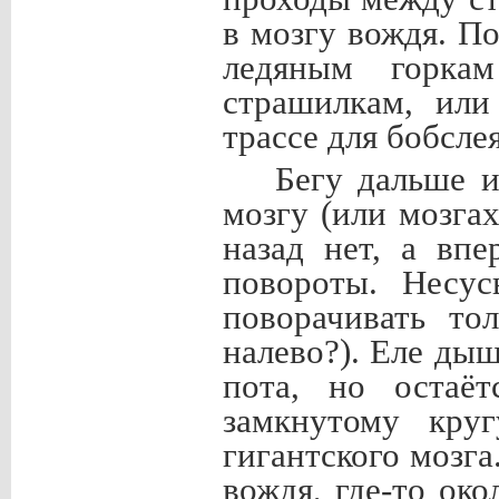
в мозгу вождя. П
ледяным горка
страшилкам, или
трассе для бобслея
Бегу дальше и
мозгу (или мозга
назад нет, а вп
повороты. Несус
поворачивать то
налево?). Еле дыш
пота, но остаёт
замкнутому кру
гигантского мозга
вождя, где-то ок