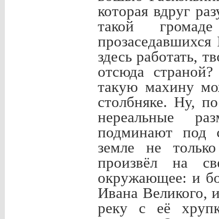
которая вдруг раз
такой громад
прозаседавшихся 
здесь работать, т
отсюда страной?
такую махину мо
столбняке. Ну, п
нереальные ра
подминают под с
земле не только
произвёл на с
окружающее: и б
Ивана Великого, 
реку с её хруп