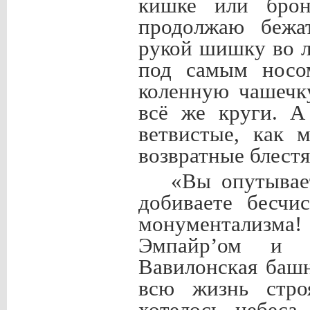
кишке или брон
продолжаю бежа
рукой шишку во 
под самым носо
коленную чашечк
всё же круги. А
ветвистые, как 
возвратные блест
«Вы опутывае
добиваете бесчи
монументализм
Эмпайрʼом и е
Вавилонская баш
всю жизнь стро