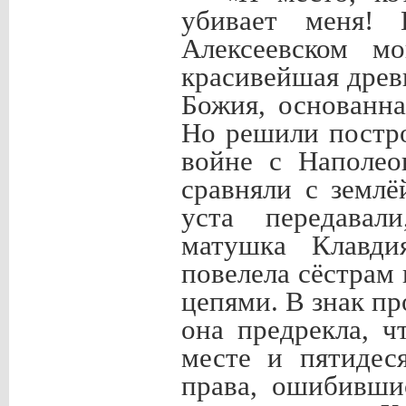
убивает меня!
Алексеевском мо
красивейшая древ
Божия, основанн
Но решили постро
войне с Наполео
сравняли с землё
уста передавал
матушка Клавди
повелела сёстрам
цепями. В знак пр
она предрекла, 
месте и пятидес
права, ошибивши