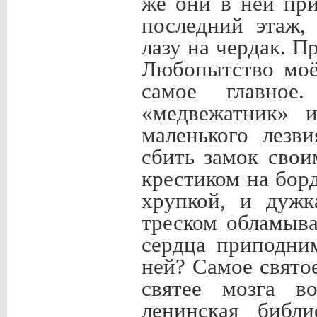
же они в ней пр
последний этаж,
лазу на чердак. П
Любопытство моё 
самое главное
«медвежатник» и
маленького лезв
сбить замок сво
крестиком на борд
хрупкой, и дужк
треском обламыва
сердца приподни
ней? Самое свято
святее мозга в
ленинская библи