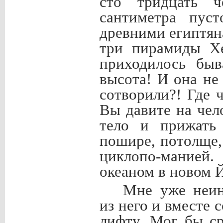
сто тридцать ч
сантиметра пус
древними египтян
три пирамиды Хе
приходилось быв
высота! И она не
сотворили?! Где 
Вы давите на чел
тело и прижать
пошире, потолще,
циклопо-манией
океаном в новом 
Мне уже неин
из него и вместе 
лифту. Мог бы ср