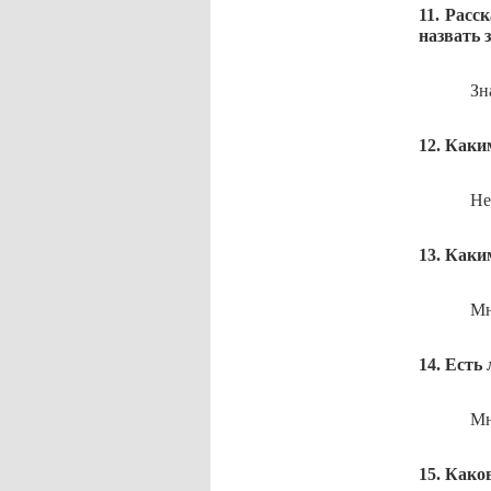
11. Расс
назвать 
Зн
12. Каки
Не
13. Каки
Мн
14. Есть
Мн
15. Как