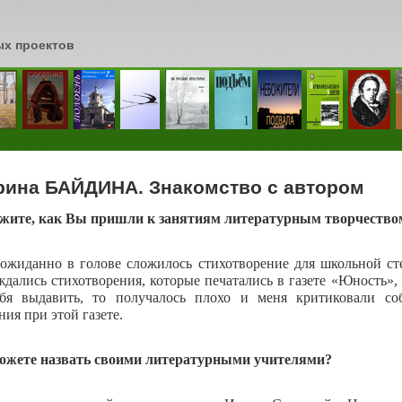
ых проектов
сь
рина БАЙДИНА. Знакомство с автором
кажите, как Вы пришли к занятиям литературным творчеств
ожиданно в голове сложилось стихотворение для школьной сте
ждались стихотворения, которые печатались в газете «Юность», 
бя выдавить, то получалось плохо и меня критиковали со
ия при этой газете.
можете назвать своими литературными учителями?