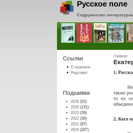
Русское поле
Содружество литературн
Вы зде
Главная
Ссылки
Екате
О журнале
1. Расс
Редсовет
Не
Подшивка
также ро
то из се
2026
(52)
объединен
2025
(131)
2023
(39)
2022
(30)
2. Кого 
2021
(97)
2020
(207)