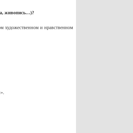
ка, живопись…)?
ом художественном и нравственном
».