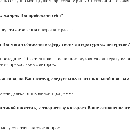
ень созвучно моей душе творчество Ирины Снеговой и Николая
их жанрах Вы пробовали себя?
шу стихотворения и короткие рассказы.
ы Вы могли обозначить сферу своих литературных интересов?
последние 20 лет читаю в основном духовную литературу: и
ения православных авторов.
о автора, на Ваш взгляд, следует изъять из школьной програ
очень далека от школьной программы.
ли такой писатель, к творчеству которого Ваше отношение 
 могу ответить на этот вопрос.