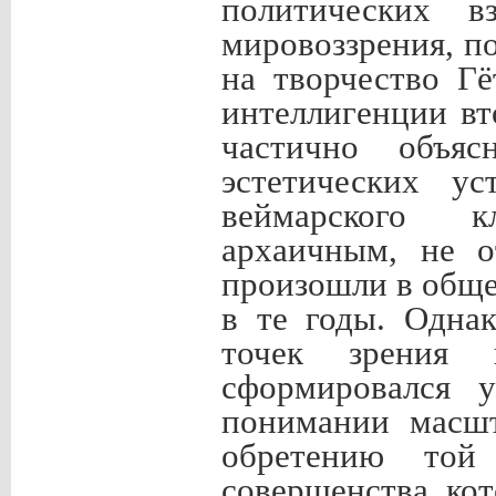
политических вз
мировоззрения, п
на творчество Гё
интеллигенции в
частично объяс
эстетических ус
веймарского к
архаичным, не о
произошли в общ
в те годы. Одна
точек зрения 
сформировался у
понимании масшт
обретению той
совершенства, кот