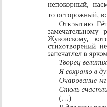
непокорный, нас
то осторожный, в
Открытию Гёт
замечательному 
Жуковскому, кот
стихотворений н
запечатлел в ярко
Творец великих
Я сохраню в д
Очарование мг
Столь счастли
(…)