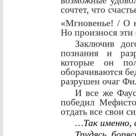
возможные удовол
сочтет, что счаст
«Мгновенье! / О 
Но произнося эти 
Заключив дог
познания и разр
которые он по
оборачиваются бе
разрушен очаг Фи
И все же Фаус
победил Мефисто
отдать все свои с
…Так именно, 
Трудясь, боря