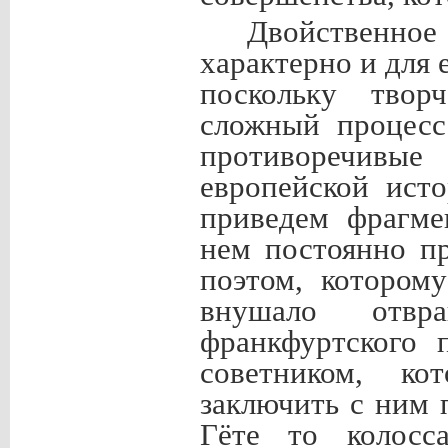
Двойственное
характерно и для 
поскольку твор
сложный процесс
противоречивы
европейской ист
приведем фрагме
нем постоянно п
поэтом, котором
внушало отвр
франкфуртского 
советником, к
заключить с ним 
Гёте то колосс