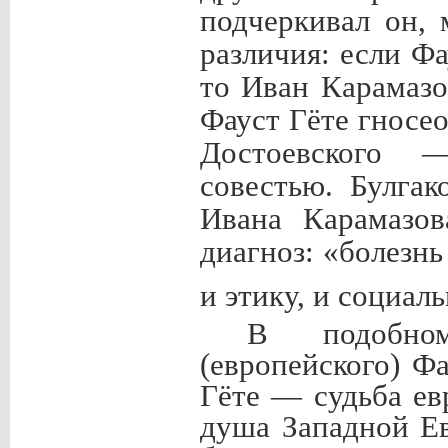
подчеркивал он,
различия: если Ф
то Иван Карамазо
Фауст Гёте гносе
Достоевского —
совестью. Булгак
Ивана Карамазов
диагноз: «болезн
и этику, и социал
В подобном
(европейского) Ф
Гёте — судьба е
душа Западной Е