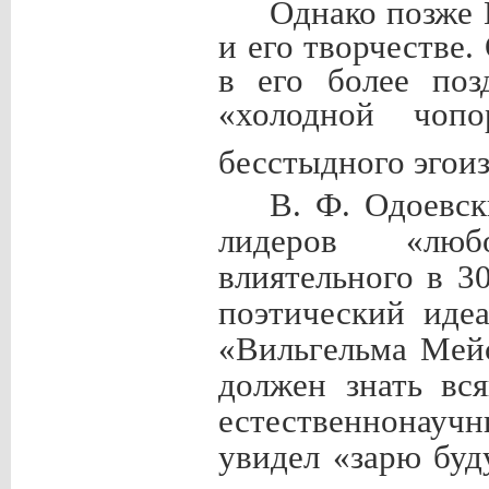
Однако позже 
и его творчестве
в его более поз
«холодной чопо
бесстыдного эгои
В. Ф. Одоевск
лидеров «люб
влиятельного в 3
поэтический иде
«Вильгельма Мейс
должен знать вс
естественнонауч
увидел «зарю буд