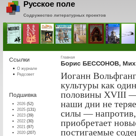
Русское поле
Содружество литературных проектов
Вы здесь
Главная
Ссылки
Борис БЕССОНОВ, Миха
О журнале
Иоганн Вольфганг
Редсовет
культуры как оди
половины
XVIII
—
Подшивка
наши дни не теря
2026
(52)
2025
(131)
силы — напротив,
2023
(39)
приобретает новые
2022
(30)
2021
(97)
постигаемые соде
2020
(207)