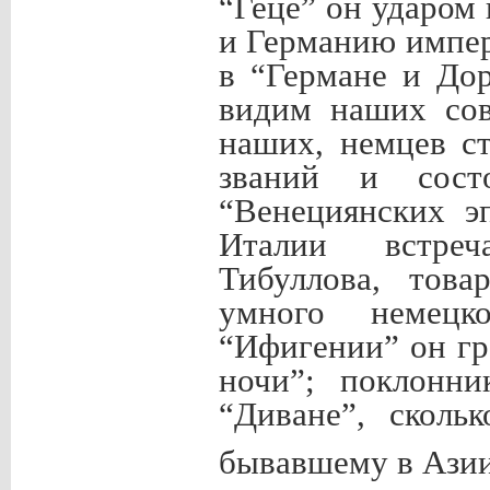
“Геце” он ударом
и Германию импе
в “Германе и До
видим наших сов
наших, немцев ст
званий и сост
“Венециянских э
Италии встреч
Тибуллова, това
умного немецк
“Ифигении” он гр
ночи”; поклонн
“Диване”, сколь
бывавшему в Ази