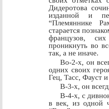
своих отметках 
Дидеротова сочи
изданной и пе
“Племяннике Ра
старается познак
французов, сих
проникнуть во в
так, а не иначе.
Во-2-х, он все
одних своих геро
Гец, Тасс, Фауст 
В-3-х, он всег
В-4-х, с дивно
в век, из одной 