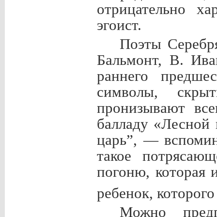
отрицательно ха
эгоист.
Поэты Серебря
Бальмонт, В. Ива
раннего предше
символы, скры
пронизывают все
балладу «Лесной 
царь”, — вспомин
такое потрясающ
погоню, которая 
ребенок, которого
Можно пред