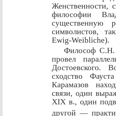
Женственности, 
философии Вла
существенную р
символистов, та
Ewig
-
Weibliche
).
Философ С.Н. 
провел паралле
Достоевского. В
сходство Фауст
Карамазов наход
связи, один выра
XIX
в., один под
другой — практи