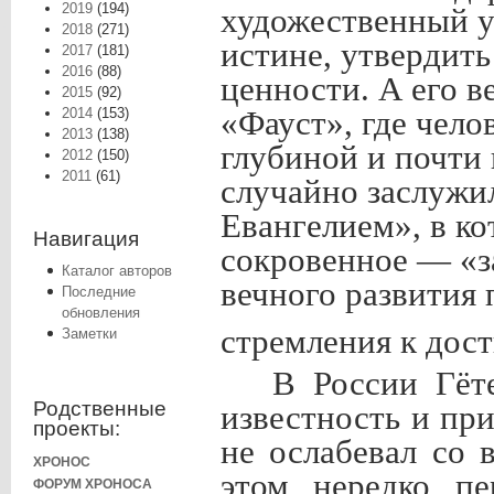
2019
(194)
художественный у
2018
(271)
истине, утвердить
2017
(181)
2016
(88)
ценности. А его в
2015
(92)
2014
(153)
«Фауст», где чело
2013
(138)
глубиной и почти
2012
(150)
2011
(61)
случайно заслужи
Евангелием», в ко
Навигация
сокровенное — «з
Каталог авторов
вечного развития 
Последние
обновления
стремления к до
Заметки
В России Гёт
Родственные
известность и пр
проекты:
не ослабевал со 
ХРОНОС
этом нередко пе
ФОРУМ ХРОНОСА