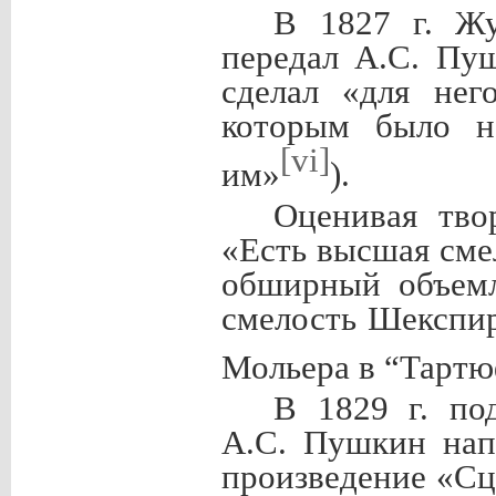
В 1827 г. Жу
передал А.С. Пу
сделал «для нег
которым было н
[vi]
им»
).
Оценивая тво
«Есть высшая смел
обширный объемл
смелость Шекспир
Мольера в “Тартю
В 1829 г. по
А.С. Пушкин нап
произведение «Сце