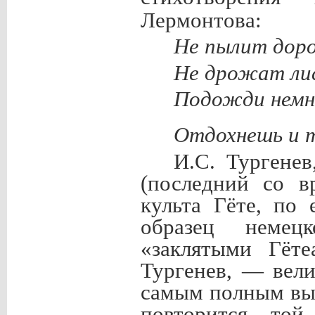
Лермонтова:
Не пылит доро
Не дрожат лис
Подожди немн
Отдохнешь и 
И.С. Тургенев
(последний со в
культа Гёте, по
образец немец
«заклятыми Гёте
Тургенев,
—
вели
самым полным выр
повторится, той