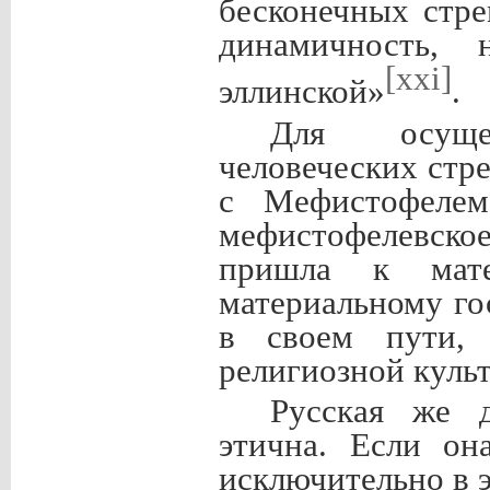
бесконечных стр
динамичность, 
[xxi]
эллинской»
.
Для осуще
человеческих стр
с Мефистофелем
мефистофелевско
пришла к мате
материальному го
в своем пути, 
религиозной куль
Русская же д
этична. Если он
исключительно в 