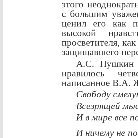
этого неоднократ
с большим уваже
ценил его как п
высокой нравст
просветителя, ка
защищавшего пере
А.С. Пушкин 
нравилось чет
написанное В.А. Ж
Свободу смелую
Всезрящей мыс
И в мире все п
И ничему не п