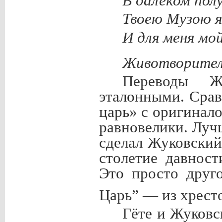
В далеком пол
Твоею Музою я
И для меня мо
Животворител
Переводы Ж
эталонными. Срав
царь» с оригинал
равновелики. Луч
сделал Жуковский
столетие давност
Это просто друг
Царь” — из хрест
Гёте и Жуковс