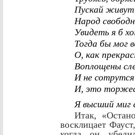
Пускай живут 
Народ свободн
Увидеть я б хо
Тогда бы мог в
О, как прекра
Воплощены сле
И не сотрутся
И, это торжес
Я высший миг 
Итак, «Остан
восклицает Фауст,
когда он убеди