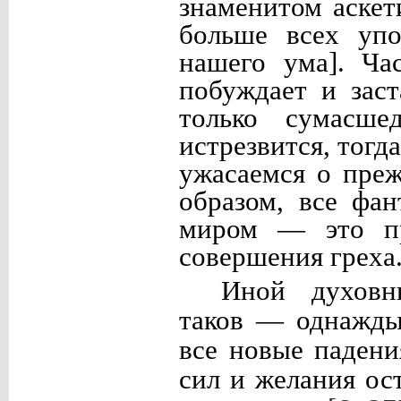
знаменитом аскет
больше всех упо
нашего ума]. Ча
побуждает и заст
только сумасш
истрезвится, тогд
ужасаемся о пре
образом, все фа
миром — это пр
совершения греха
Иной духовн
таков
— однажды 
все новые падени
сил и желания ос