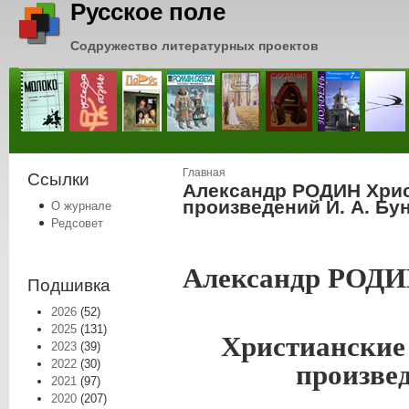
Русское поле
Содружество литературных проектов
Вы здесь
Главная
Ссылки
Александр РОДИН Хрис
произведений И. А. Бу
О журнале
Редсовет
Александр РОД
Подшивка
2026
(52)
2025
(131)
Христианские
2023
(39)
2022
(30)
произве
2021
(97)
2020
(207)