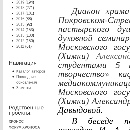
2019
(194)
2018
(271)
Диакон храма
2017
(181)
Покровском-Ст
2016
(88)
2015
(92)
пастырского ду
2014
(153)
2013
(138)
духовной семина
2012
(150)
Московского гос
2011
(61)
(Химки)
Алекса
Навигация
студентами 5 к
творчество» ка
Каталог авторов
Последние
медиакоммуника
обновления
Заметки
Московского гос
(Химки) Александ
Родственные
Давыдовой.
проекты:
В беседе п
ХРОНОС
наследия И. А. 
ФОРУМ ХРОНОСА