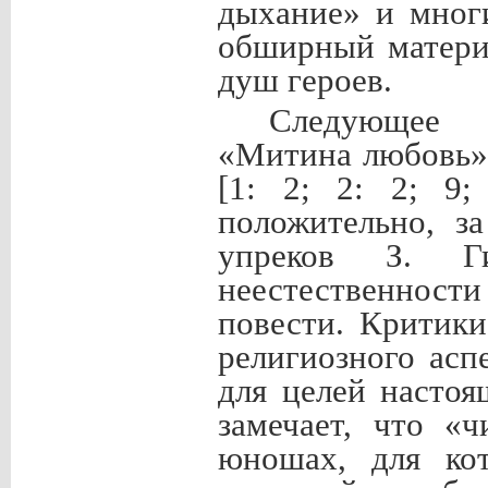
дыхание» и мног
обширный матери
душ героев.
Следующее 
«Митина любовь»
[1: 2; 2: 2; 9
положительно, з
упреков З. Г
неестественности
повести. Критик
религиозного асп
для целей насто
замечает, что «
юношах, для кот