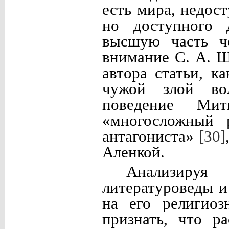
есть мира, недос
но доступного 
высшую часть ч
внимание С. А. Ш
автора статьи, к
чужой злой в
поведение Мит
«многосложный 
антагониста»
[30]
Аленкой.
Анализируя 
литературоведы и
на его религиоз
признать, что р