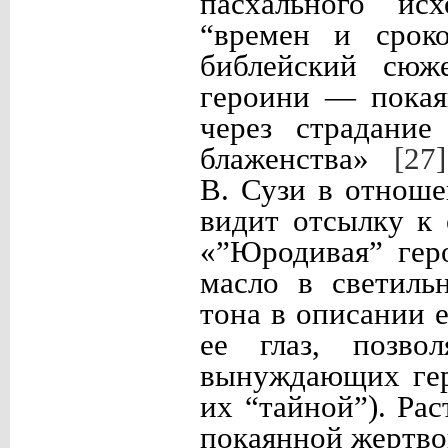
пасхального исх
“времен и сроко
библейский сюже
героини — покая
через страдание
блаженства»
[27]
В. Сузи в отноше
видит отсылку к 
«”Юродивая” гер
масло в светиль
тона в описании 
ее глаз, позво
вынуждающих гер
их “тайной”). Ра
покаянной жертв