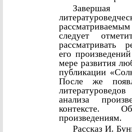
Заверша
литературове
рассматриваемым
следует отмет
рассматривать р
его произведений
мере развития лю
публикации «Сол
После же появл
литературоведов
анализа произ
контексте. О
произведениям.
Рассказ И. Бу