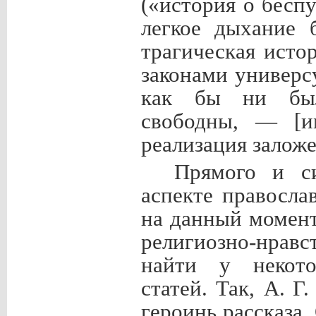
(«история о бесп
легкое дыхание б
трагическая исто
законами универс
как бы ни был
свободны,
— [им
реализация заложе
Прямого и си
аспекте правосла
на данный момент
религиозно-нрав
найти у некото
статей. Так, А.
Г.
героинь рассказа