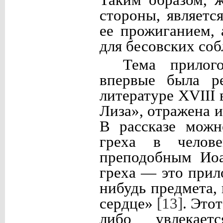
стороны, являет
ее прожиганием,
для бесовских соб
Тема прилого
впервые была ре
литературе
XVIII
в
Лиза», отражена 
В рассказе можн
греха в челов
преподобным Иоа
греха — это прило
нибудь предмета,
сердце»
[13]
. Это
либо увлекает