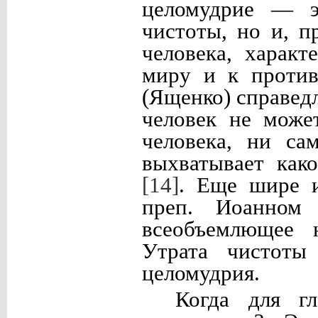
целомудрие — э
чистоты, но и, п
человека, харак
миру и к против
(Ященко) справед
человек не може
человека, ни са
выхватывает как
[14]
. Еще шире и
преп. Иоанном 
всеобъемлющее 
Утрата чистоты
целомудрия.
Когда для гл