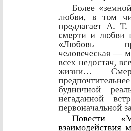
Более «земно
любви, в том чи
предлагает А. Т.
смерти и любви 
«Любовь — при
человеческая — м
всех недостач, в
жизни…
Сме
предпочтитель
будничной реал
негаданной вст
первоначальной з
Повести «
взаимодействия 