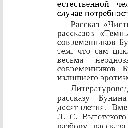
естественной че
случае потребнос
Рассказ «Чис
рассказов «Темн
современников Бу
тем, что сам цик
весьма неодно
современников 
излишнего эротиз
Литературо
рассказу Бунин
десятилетия. Вм
Л.
С. Выготского
разбору рассказ