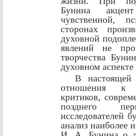
жизни. При под
Бунина акцент
чувственной, пс
сторонах произ
духовной подопл
явлений не прои
творчества Буни
духовном аспекте
В настоящей 
отношения к р
критиков, соврем
позднего пер
исследователей б
анализ наиболее 
И. А. Бунина о 