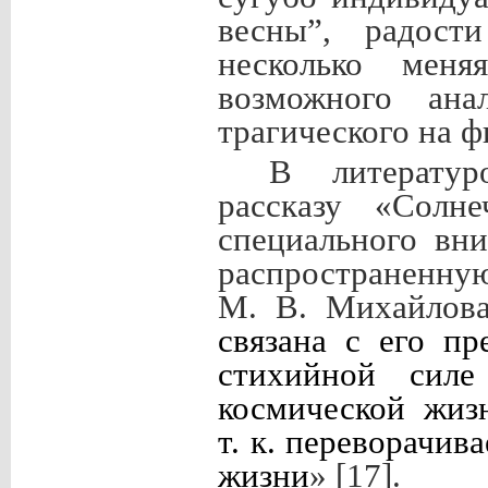
весны”, радост
несколько меня
возможного ана
трагического на 
В литератур
рассказу «Солн
специального вн
распространенну
М. В. Михайлова
связана с его п
стихийной сил
космической жиз
т. к. переворачив
жизни
» [17].