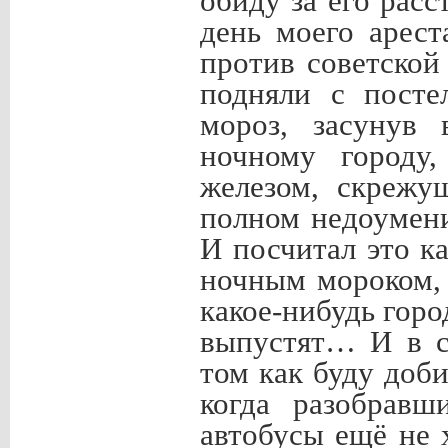
обиду за его расс
день моего арест
против советской
подняли с посте
мороз, засунув 
ночному городу
железом, скрежу
полном недоумени
И посчитал это к
ночным мороком, 
какое-нибудь горо
выпустят… И в с
том как буду доб
когда разобравш
автобусы ещё не 