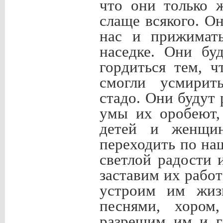
что они только ж
слаще всякого. О
нас и прижимать
наседке. Они бу
гордиться тем, 
смогли усмирит
стадо. Они будут 
умы их оробеют, 
детей и женщин
переходить по на
светлой радости 
заставим их работ
устроим им жизн
песнями, хором
разрешим им и г