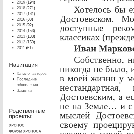
2019
(194)
Хотелось бы е
2018
(271)
2017
(181)
Достоевском. М
2016
(88)
2015
(92)
доступные реко
2014
(153)
классиках (прежде
2013
(138)
2012
(150)
Иван Марков
2011
(61)
Собственно, н
Навигация
никогда не было, 
Каталог авторов
в моей жизни у м
Последние
нестандартная
обновления
Заметки
Достоевским, а е
не на Земле… и с
Родственные
мыслей Достоевс
проекты:
своему проециру
ХРОНОС
сделал в своей 
ФОРУМ ХРОНОСА