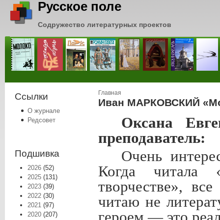
Русское поле
Содружество литературных проектов
Вы здесь
Главная
Ссылки
Иван МАРКОВСКИЙ «Мо
О журнале
Оксана Евге
Редсовет
преподаватель:
Очень интере
Подшивка
Когда читала 
2026
(52)
2025
(131)
творчестве», вс
2023
(39)
2022
(30)
читаю не литера
2021
(97)
героем — это реал
2020
(207)