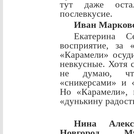
тут даже остал
послевкусие.
Иван Марков
Екатерина С
восприятие, за 
«Карамели» осуди
невкусные. Хотя 
не думаю, чт
«сникерсами» и 
Но «Карамели», 
«дунькину радост
Нина Алекс
Новгород, М