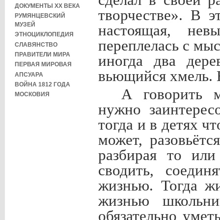
ДОКУМЕНТЫ XX ВЕКА
творчестве». В э
РУМЯНЦЕВСКИЙ
МУЗЕЙ
настоящая, нев
ЭТНОЦИКЛОПЕДИЯ
переплелась с мы
СЛАВЯНСТВО
ПРАВИТЕЛИ МИРА
иногда два дере
ПЕРВАЯ МИРОВАЯ
вьющийся хмель. 
АПСУАРА
ВОЙНА 1812 ГОДА
А говорить м
МОСКОВИЯ
нужно заинтересо
тогда и в детях чт
может, разовьёт
разбирая то или
сводить, соедин
жизнью. Тогда жи
жизнью школьни
обязательно умет