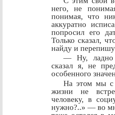
С этим свои 
него, не поним
понимая, что ни
аккуратно испис
попросил его да
Только сказал, чт
найду и перепишу 
— Ну, ладно
сказал я, не пр
особенного значен
На этом мы с
жизни не встре
человеку, в соц
нужно?..» — во м