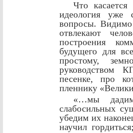
Что касается 
идеология уже с
вопросы. Видимо
отвлекают чело
построения ком
будущего для вс
простому, земн
руководством К
песенке, про ко
пленнику «Велики
«…мы дадим
слабосильных су
убедим их наконец
научил гордитьс