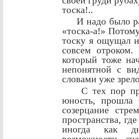
своей груди рубах
тоска!..
И надо было ра
«тоска-а!» Потом
тоску я ощущал 
совсем отроком.
который тоже нач
непонятной с ви
словами уже зрело
С тех пор пр
юность, прошла 
созерцание стре
пространства, гд
иногда как дн
возможности сча