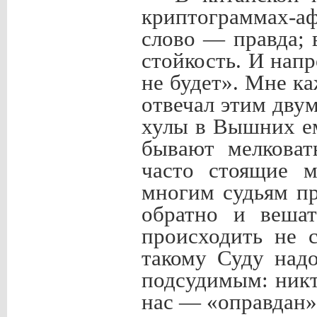
криптограммах-а
слово — правда;
стойкость. И нап
не будет». Мне к
отвечал этим дву
хулы в Вышних ем
бывают мелковат
часто стоящие 
многим судьям пр
обратно и веша
происходить не 
такому Суду над
подсудимым: никто
нас — «оправдан»