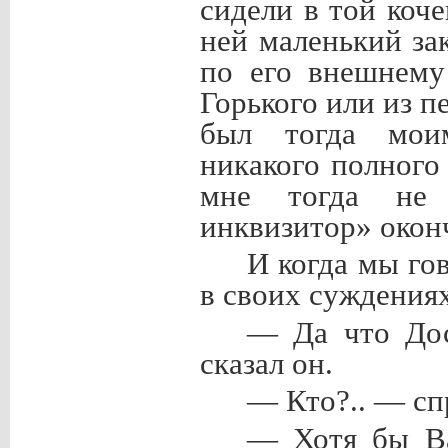
сидели в той коче
ней маленький за
по его внешнему
Горького или из 
был тогда мои
никакого полного
мне тогда не 
инквизитор» окон
И когда мы го
в своих суждениях
— Да что Дос
сказал он.
— Кто?.. — сп
— Хотя бы В