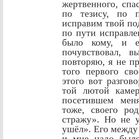
жертвенного, сп
по тезису, по 
исправим твой п
по пути исправле
было кому, и е
почувствовал, в
повторяю, я не п
того первого св
этого вот разгов
той лютой каме
посетившем мен
тоже, своего ро
стражу». Но не у
ушёл». Его между
и мне надо было