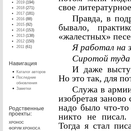
2019
(194)
свое литературно
2018
(271)
2017
(181)
Правда, в под
2016
(88)
2015
(92)
бывало, практик
2014
(153)
«жалестных» песе
2013
(138)
2012
(150)
Я работал на 
2011
(61)
Сиротой туда 
Навигация
И даже высту
Каталог авторов
Но это так, для по
Последние
обновления
Служа в армии,
Заметки
изобретая заново
надо было что-то
Родственные
проекты:
никто не писал.
ХРОНОС
Тогда я стал пис
ФОРУМ ХРОНОСА