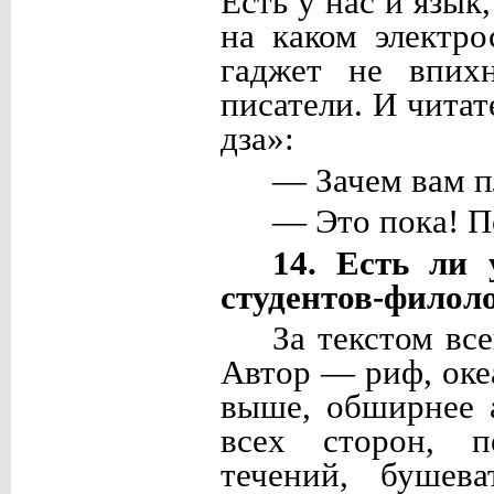
Есть у нас и язык
на каком электр
гаджет не впих
писатели. И читат
дза»:
— Зачем вам п
— Это пока! По
14. Есть ли
студентов-филол
За текстом все
Автор — риф, оке
выше, обширнее а
всех сторон, п
течений, бушева