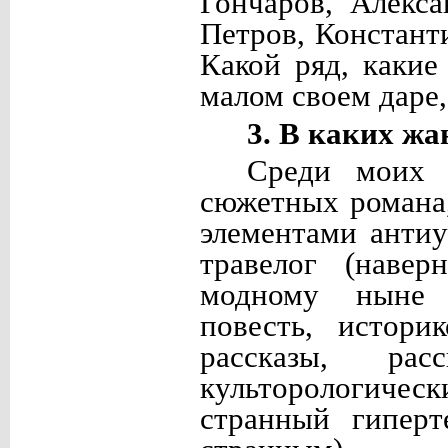
Гончаров, Алекс
Петров, Констант
Какой ряд, какие
малом своем даре,
3. В каких жа
Среди моих 
сюжетных романа,
элементами анти
травелог (наве
модному ныне 
повесть, истори
рассказы, ра
культорологичес
странный гиперт