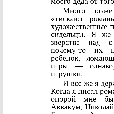
моего деда от того
Много позже
«тискают р
о
ман
художественные 
сидельцы. Я же 
зверства над с
почему-то их 
ребенок, ломающ
игры — однако,
игрушки.
И всё же я де
Когда я писал ро
опорой мне бы
Аввакум, Николай