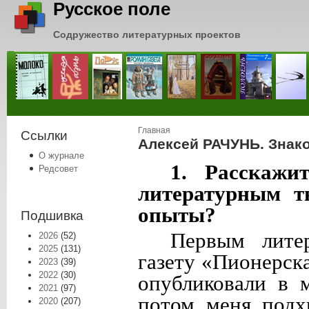
Русское поле
Содружество литературных проектов
Вы здесь
Главная
Ссылки
Алексей РАЧУНЬ. Знак
О журнале
1. Расскаж
Редсовет
литературным т
опыты?
Подшивка
Первым лите
2026
(52)
2025
(131)
газету «Пионерска
2023
(39)
2022
(30)
опубликовали в 
2021
(97)
потом меня подх
2020
(207)