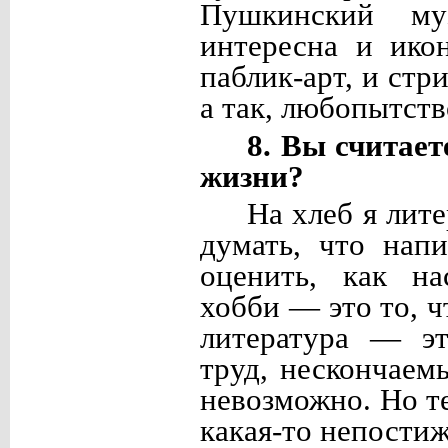
Пушкинский му
интересна и ико
паблик-арт, и стр
а так, любопытств
8. Вы считает
жизни?
На хлеб я лит
думать, что нап
оценить, как на
хобби — это то, ч
литература — эт
труд, нескончаем
невозможно. Но те
какая-то непости