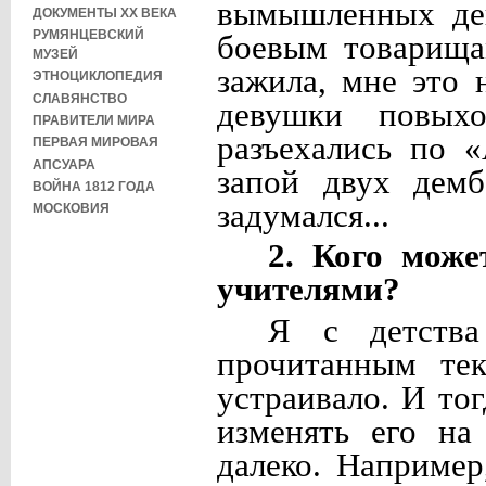
вымышленных дев
ДОКУМЕНТЫ XX ВЕКА
РУМЯНЦЕВСКИЙ
боевым товарища
МУЗЕЙ
зажила, мне это 
ЭТНОЦИКЛОПЕДИЯ
СЛАВЯНСТВО
девушки повых
ПРАВИТЕЛИ МИРА
разъехались по 
ПЕРВАЯ МИРОВАЯ
АПСУАРА
запой двух демб
ВОЙНА 1812 ГОДА
задумался...
МОСКОВИЯ
2. Кого може
учителями?
Я с детств
прочитанным тек
устраивало. И тог
изменять его на
далеко. Например