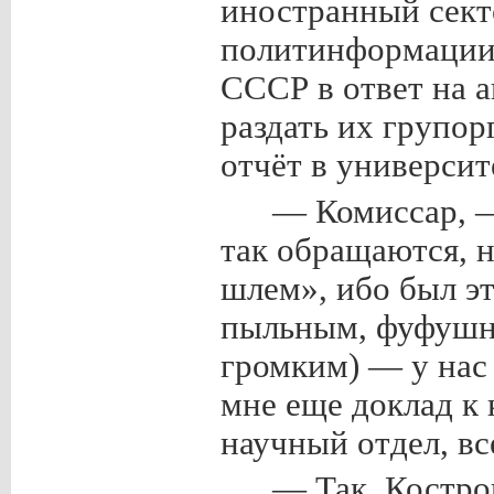
иностранный секто
политинформации
СССР в ответ на 
раздать их групор
отчёт в универси
— Комиссар, —
так обращаются, н
шлем», ибо был э
пыльным, фуфушн
громким) — у нас 
мне еще доклад к 
научный отдел, вс
— Так, Костро