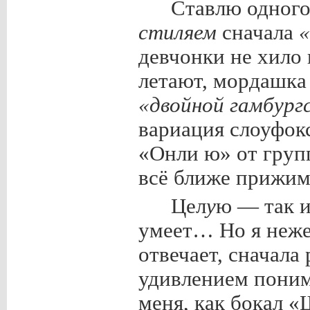
Ставлю одного
стиляем
сначала
девчонки не хило 
летают, мордашка 
«двойной гамбург
вариация слоуфок
«Онли ю» от груп
всё ближе прижима
Цел
у
ю — так и
умеет… Но я нежен
отвечает, сначала
удивлением поним
меня, как бокал 