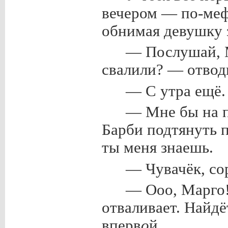
вечером — по-меф
обнимая девушку 
— Послушай, 
свалили? — отвод
— С утра ещё.
— Мне бы на п
Барби подтянуть п
ты меня знаешь.
— Чувачёк, сор
— Ооо, Марго
отваливает. Найдё
вперв
о
й.