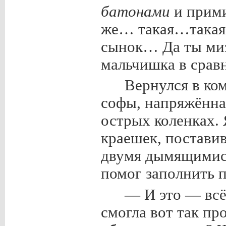
батонами
и прим
же… такая…така
сынок… Да ты миз
мальчишка в сравн
Вернулся в ко
софы, напряжённа
острых коленках. 
краешек, постави
двумя дымящимис
помог заполнить п
— И это — всё
смогла вот так пр