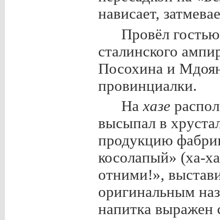
нависает, затмевае
Провёл гостью
сталинского ампи
Посохина и Мдоян
провинциалки.
На
хазе
распол
высыпал в хруст
продукцию фабри
косолапый» (ха-ха
отними!», выстав
оригинальным наз
напитка выражен 