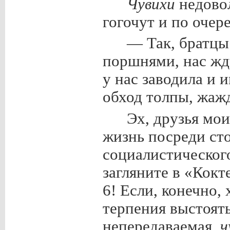
Чувихи
недово
гогочут и по очер
— Так, братцы
поршнями, нас жд
у нас заводила и 
обход толпы, жаж
Эх, друзья мо
жизнь посреди ст
социалистического
загляните в «Кокт
6! Если, конечно,
терпения выстоять
непередаваемая,
ч