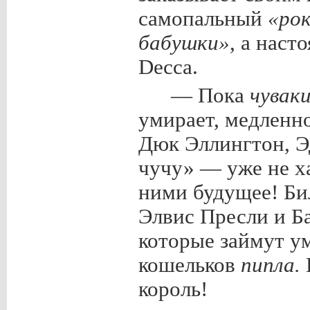
самопальный
«рок
бабушки»
, а наст
Decca.
— Пока
чувак
умирает, медленно
Дюк Эллингтон, Э
чучу» — уже не ха
ними будущее! Би
Элвис Пресли и Б
которые займут 
кошельков
пипла.
король!