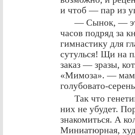
и чтоб — пар из 
— Сынок, — э
часов подряд за к
гимнастику для гл
сутулься! Щи на п
заказ — зразы, ко
«Мимоза». — маму
голубовато-серень
Так что генети
них не убудет. По
знакомиться. А ко
Миниатюрная, худ