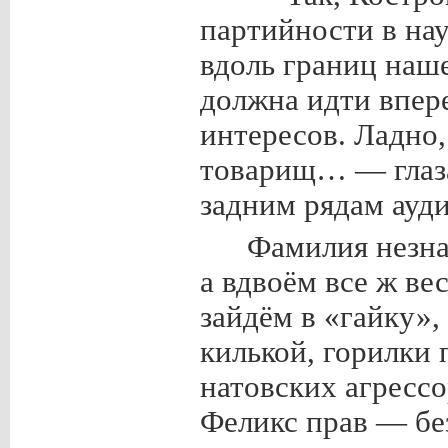
партийности в на
вдоль границ наш
должна идти впер
интересов. Ладно
товарищ… — глаза
задним рядам ауд
Фамилия незнак
а вдвоём все ж вес
зайдём в «гайку»,
килькой, горилки 
натовских агрессо
Феликс прав — бе