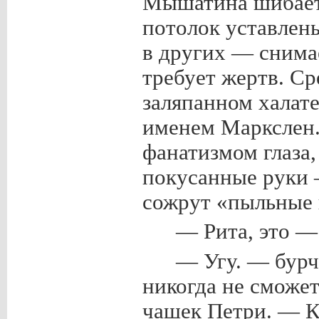
Мышатина шибает 
потолок уставлен
в других — снимае
требует жертв. С
заляпанном халат
именем Маркслен.
фанатизмом глаза
покусанные руки 
сожрут «пыльные
— Рита, это —
— Угу. — бурч
никогда не сможет
чашек Петри. — К