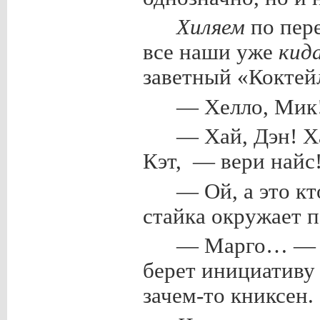
Хиляем
по пер
все наши уже
кид
заветный «Коктей
— Хелло, Мик!
— Хай, Дэн! Ха
Кэт, — вери найс
— Ой, а это кт
стайка окружает п
— Марго… — хв
берет инициативу 
зачем-то книксен.