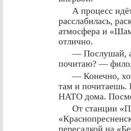
А процесс идё
расслабилась, рас
атмосфера и «Шам
отлично.
— Послушай, а
почитаю? — филол
— Конечно, хоч
там и почитаешь. 
НАТО дома. Посм
От станции «П
«Краснопресненск
пересадкой на «Б