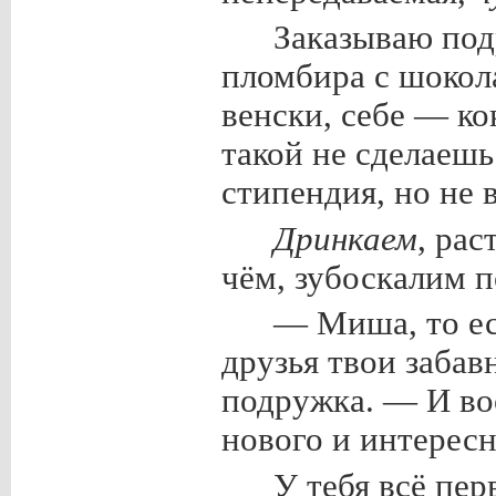
Заказываю под
пломбира с шокол
венски, себе — к
такой не сделаеш
стипендия, но не в
Дринкаем
, рас
чём, зубоскалим п
— Миша, то ес
друзья твои забав
подружка. — И воо
нового и интересн
У тебя всё пер