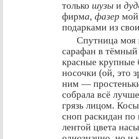
только
шузы
и
дуд
фирм
а
,
фазер
мой 
подарками из сво
Спутница моя 
сарафан в тёмный
красные крупные 
носочки (ой, это з
ним — простеньки
собрала всё лучше
грязь лицом. Кос
сноп раскидан по
лентой цвета нас
однозначно, но и 