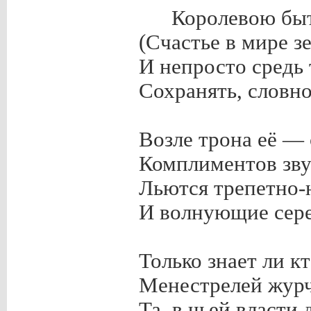
Королевою быт
(Счастье в мире з
И непросто средь
Сохранять, словно
Возле трона её — 
Комплиментов зву
Льются трепетно-
И волнующие сере
Только знает ли кт
Менестрелей журч
Та, в чьей власти 