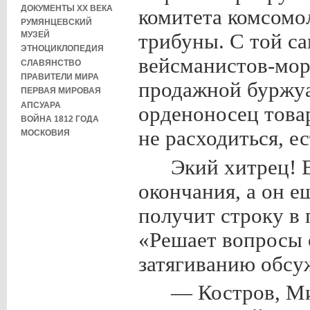
ДОКУМЕНТЫ XX ВЕКА
комитета комсомо
РУМЯНЦЕВСКИЙ
МУЗЕЙ
трибуны. С той са
ЭТНОЦИКЛОПЕДИЯ
вейсманистов-мор
СЛАВЯНСТВО
ПРАВИТЕЛИ МИРА
продажной буржуа
ПЕРВАЯ МИРОВАЯ
АПСУАРА
орденоносец тов
ВОЙНА 1812 ГОДА
не расходиться, е
МОСКОВИЯ
Экий хитрец! 
окончания, а он е
получит строку в 
«Решает вопросы 
затягиванию обсу
— Костров, Ми