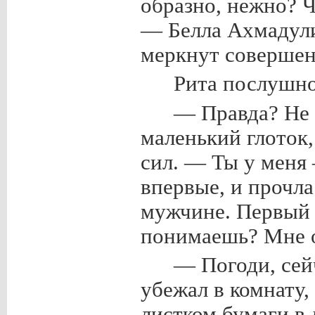
образно, нежно? 
— Белла Ахмадули
меркнут совершен
Рита послушно
— Правда? Не
маленький глоток,
сил. — Ты у меня 
впервые, и прочла
мужчине. Первый ч
понимаешь? Мне о
— Погоди, сей
убежал в комнату,
листком бумаги в 