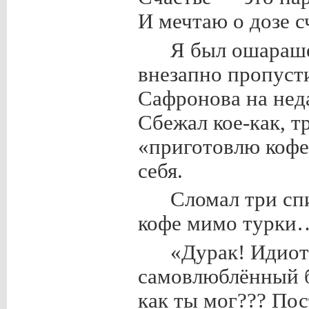
И мечтаю о дозе 
Я был ошараше
внезапно пропуст
Сафронова на нед
Сбежал кое-как, т
«приготовлю кофе
себя.
Сломал три сп
кофе мимо турки
«Дурак! Идио
самовлюблённый б
как ты мог??? Пос