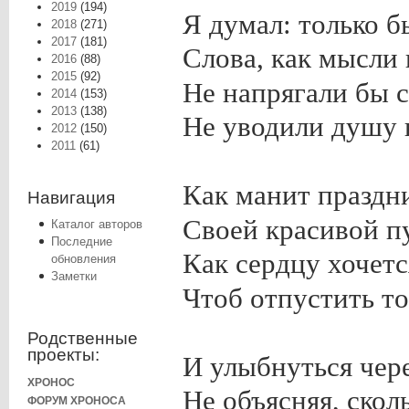
2019
(194)
Я думал: только 
2018
(271)
2017
(181)
Слова, как мысли 
2016
(88)
2015
(92)
Не напрягали бы с
2014
(153)
2013
(138)
Не уводили душу 
2012
(150)
2011
(61)
Как манит праздн
Навигация
Своей красивой п
Каталог авторов
Последние
Как сердцу хочетс
обновления
Заметки
Чтоб отпустить то
Родственные
проекты:
И улыбнуться чере
ХРОНОС
Не объясняя, скол
ФОРУМ ХРОНОСА