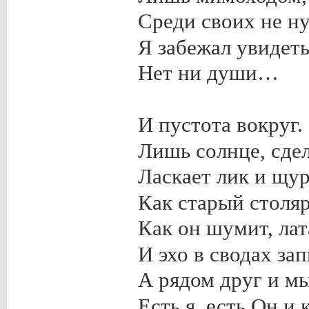
Среди своих не н
Я забежал увидеть
Нет ни души…
И пустота вокруг.
Лишь солнце, сдел
Ласкает лик и щур
Как старый столяр
Как он шумит, лат
И эхо в сводах зап
А рядом друг и м
Есть я, есть Он и 