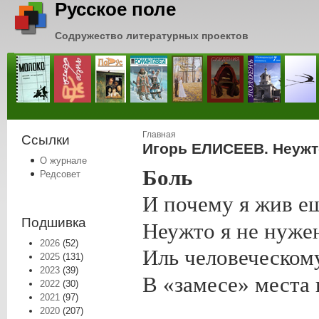
Русское поле
Содружество литературных проектов
Вы здесь
Главная
Ссылки
Игорь ЕЛИСЕЕВ. Неужт
О журнале
Боль
Редсовет
И почему я жив 
Подшивка
Неужто я не нуже
2026
(52)
Иль человеческом
2025
(131)
2023
(39)
В «замесе» места
2022
(30)
2021
(97)
2020
(207)