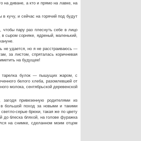
о на диване, а кто и прямо на лавке, на
 в кучу, и сейчас на горячий под будут
 чтобы пару раз плеснуть себе в лицо
, в сыром сорняке, ядреный, маленький,
кануне.
ь не удается, но я не расстраиваюсь —
там, за листом, спряталась коричневая
риметить на будущее!
ая тарелка булок — пышущих жаром, с
ченного белого хлеба, разомлевшей от
нного молока, сентябрьской деревенской
, загодя привезенную родителями из
 в большой поход за новыми и такими
светло-серые брюки, такая же по цвету
й до блеска бляхой, на голове фуражка
лся на снимке, сделанном моим отцом