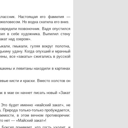
классник. Настоящая его фамилия —
еловесом. Но водка скатила его вниз.
повредили позвоночник. Вадя опустился
жил в себе художника. Выпилил стену
акат над озером».
кали, гмыкали, гуляя вокруг полотна,
дькину удачу. Когда опухший и мрачный
ены, все «закаты» сжигались в русской
ишкины и левитаны находили в картинах
вые кисти и краски. Вместо холстов он
к в мае он начнет писать новый «Закат
Это будет именно «майский закат», не
а. Природа только-только пробуждается,
аемости, в этом вечном противоречии:
го нет — «Майский закат»!
Боксер понимает, что гость уходит, и