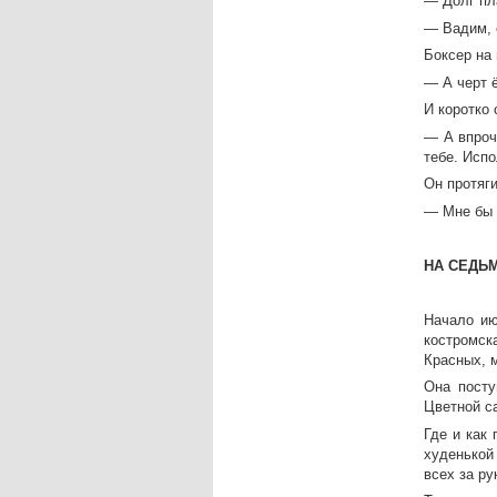
— Долг пл
— Вадим, 
Боксер на
— А черт ё
И коротко 
— А впроч
тебе. Испо
Он протяг
— Мне бы 
НА СЕДЬ
Начало ию
костромск
Красных, 
Она посту
Цветной са
Где и как
худенькой 
всех за ру