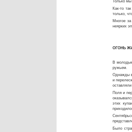
Только мы
Как-то та
только, чт
Многое за
неярких эп
ОГОНЬ Ж
В молодые
ружьем.
Однажды в
и перелес
оставляли
Поля и пер
оказывалс
этих купа
приходило
Сентябрь
представле
Было стра