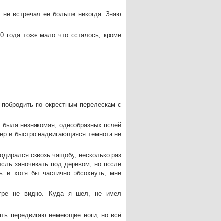
и не встречал ее больше никогда. Знаю
0 года тоже мало что осталось, кроме
 побродить по окрестным перелескам с
ь была незнакомая, однообразных полей
чер и быстро надвигающаяся темнота не
родирался сквозь чащобу, несколько раз
сль заночевать под деревом, но после
ь и хотя бы частично обсохнуть, мне
етре не видно. Куда я шел, не имел
ять передвигаю немеющие ноги, но всё