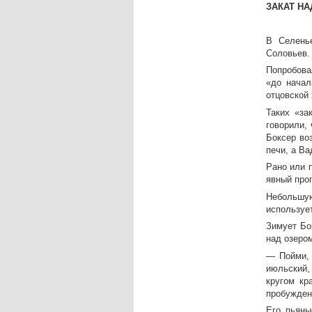
ЗАКАТ Н
В Селень
Соловьев.
Попробова
«до начал
отцовской 
Таких «за
говорили,
Боксер во
печи, а Ва
Рано или 
явный про
Небольшую
используе
Зимует Бо
над озеро
— Пойми, 
июльский,
кругом кр
пробуждени
Его пьяны