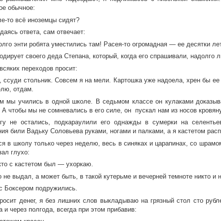
ое обычное:
е-то всё иноземцы сидят?
даясь ответа, сам отвечает:
лго энти робята уместились там! Расея-то огромадная — ее десятки ле
одирует своего деда Степана, который, когда его спрашивали, надолго 
всяких переходов просит:
 ссуди стольник. Совсем я на мели. Картошка уже надоела, хрен бы ее 
елю, отдам.
м мы учились в одной школе. В седьмом классе он кулаками доказыва
т. А чтобы мы не сомневались в его силе, он пускал нам из носов кров
у не остались, подкараулили его однажды в сумерки на селентьев
ния били Вадьку Соловьева руками, ногами и палками, а я кастетом рас
ся в школу только через неделю, весь в синяках и царапинах, со шрамо
зал глухо:
кто с кастетом был — ухоркаю.
 не выдал, а может быть, в такой кутерьме и вечерней темноте никто и 
с Боксером подружились.
просит денег, я без лишних слов выкладываю на грязный стол сто рубл
а и через полгода, всегда при этом прибавив: