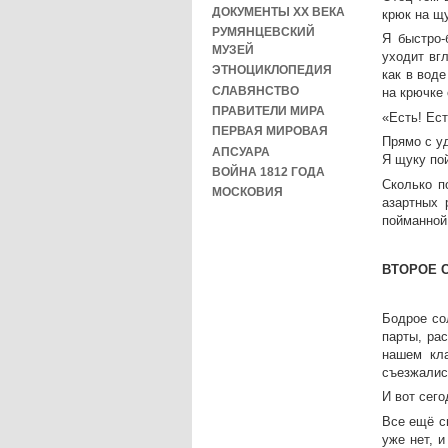
ДОКУМЕНТЫ XX ВЕКА
крюк на щу
РУМЯНЦЕВСКИЙ
Я быстро-
МУЗЕЙ
уходит вгл
ЭТНОЦИКЛОПЕДИЯ
как в вод
СЛАВЯНСТВО
на крючке
ПРАВИТЕЛИ МИРА
«Есть! Ест
ПЕРВАЯ МИРОВАЯ
Прямо с уд
АПСУАРА
Я щуку пой
ВОЙНА 1812 ГОДА
Сколько п
МОСКОВИЯ
азартных 
пойманной
ВТОРОЕ 
Бодрое со
парты, ра
нашем кла
съезжалис
И вот сего
Все ещё с
уже нет, и