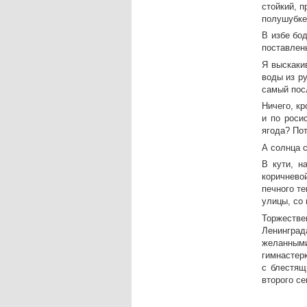
стойкий, п
полушубке
В избе бод
поставлен
Я выскаки
воды из р
самый пос
Ничего, к
и по роси
ягода? Пот
А солнца с
В кути, н
коричнево
печного т
улицы, со
Торжеств
Ленинград
желанными
гимнастер
с блестящ
второго се