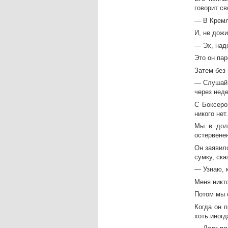
говорит св
— В Кремл
И, не дожи
— Эх, надо
Это он пар
Затем без 
— Слушай,
через нед
С Боксеро
никого не
Мы в долг
остервене
Он заявил
сумку, ска
— Узнаю, 
Меня никто
Потом мы 
Когда он 
хоть иногд