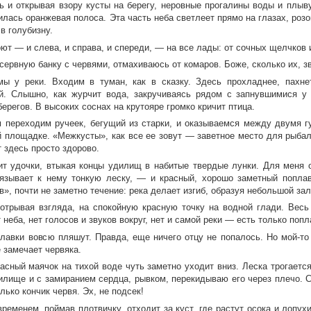
ь и открывая взору кусты на берегу, неровные прогалины воды и плыв
илась оранжевая полоса. Эта часть неба светлеет прямо на глазах, роз
в голубизну.
ют — и слева, и справа, и спереди, — на все лады: от сочных щелчков 
нсервную банку с червями, отмахиваюсь от комаров. Боже, сколько их, 
мы у реки. Входим в туман, как в сказку. Здесь прохладнее, пахне
й. Слышно, как журчит вода, закручиваясь рядом с запнувшимися у 
ерегов. В высоких соснах на крутояре громко кричит птица.
 переходим ручеек, бегущий из старки, и оказываемся между двумя г
й площадке. «Межкусты», как все ее зовут — заветное место для рыбал
 здесь просто здорово.
ит удочки, втыкая концы удилищ в набитые твердые лунки. Для меня о
вязывает к нему тонкую леску, — и красный, хорошо заметный поплав
», почти не заметно течение: река делает изгиб, образуя небольшой зал
 отрывая взгляда, на спокойную красную точку на водной глади. Весь
 неба, нет голосов и звуков вокруг, нет и самой реки — есть только попл
плавки вовсю пляшут. Правда, еще ничего отцу не попалось. Но мой-то
 замечает червяка.
асный маячок на тихой воде чуть заметно уходит вниз. Леска трогается
илище и с замиранием сердца, рывком, перекидываю его через плечо. Св
лько кончик червя. Эх, не подсек!
временем, поймав плотвичку, отходит за куст, где растут осока и лопу