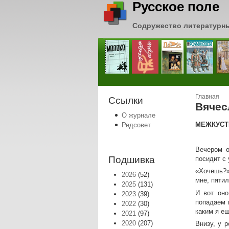
Русское поле
Содружество литературн
Вы зде
Главная
Ссылки
Вячес
О журнале
МЕЖКУС
Редсовет
Вечером о
Подшивка
посидит с
«Хочешь?»
2026
(52)
мне, пятил
2025
(131)
И вот оно
2023
(39)
попадаем 
2022
(30)
каким я ещ
2021
(97)
2020
(207)
Внизу, у 