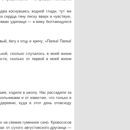
едва коснувшись водной глади, тут же
ук сердца тяну леску вверх и чувствую,
однимаю удилище — и вижу болтающуюся
й, бегу к отцу и кричу: «Папка! Папка!
кой, сколько случалось в моей жизни
сти, сколько от первой в моей жизни
шек, ходили в школу. Нас рассадили за
ольниками и от известия, что только в
деревню, куда в этот день отовсюду
о на свежее гуменное сено. Кровососов
пах от сухого августовского друганца —