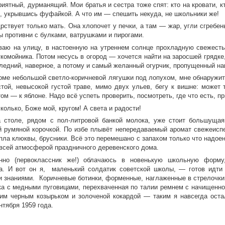
риятный, дурманящий. Мои братья и сестра тоже спят: кто на кровати, кт
, укрывшись фуфайкой. А что им — спешить некуда, не школьники же!
рствует только мать. Она хлопочет у печки, а там — жар, угли сгребены
ы противни с булками, ватрушками и пирогами.
ваю на улицу, в настоенную на утреннем солнце прохладную свежесть,
укомойника. Потом несусь в огород — хочется найти на заросшей грядке
ледний, наверное, а потому и самый желанный огурчик, пропущенный на
роме небольшой светло-коричневой лягушки под лопухом, мне обнаружит
стой, невысокой густой траве, мимо двух ульев, бегу к вишне: может 
ом — к яблоне. Надо всё успеть проверить, посмотреть, где что есть, п
колько, Боже мой, кругом! А света и радости!
а столе, рядом с пол-литровой банкой молока, уже стоит большущ
й румяной корочкой. По избе плывёт непередаваемый аромат свежеиспе
епла клюквы, брусники. Всё это перемешано с запахом только что надое
 всей атмосферой праздничного деревенского дома.
енно (первоклассник же!) облачаюсь в новенькую школьную форму
а. И вот он я, маленький солдатик советской школы, — готов идти
 знаниями. Коричневые ботинки, форменные, наглаженные в стрелочки 
ка с медными пуговицами, перехваченная по талии ремнем с начищенно
им черным козырьком и золоченой кокардой — таким я навсегда оста
нтября 1959 года.