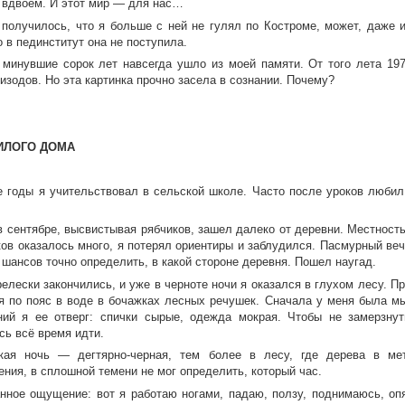
 вдвоем. И этот мир — для нас…
к получилось, что я больше с ней не гулял по Костроме, может, даже 
о в пединститут она не поступила.
 минувшие сорок лет навсегда ушло из моей памяти. От того лета 197
изодов. Но эта картинка прочно засела в сознании. Почему?
ИЛОГО ДОМА
 годы я учительствовал в сельской школе. Часто после уроков любил
 сентябре, высвистывая рябчиков, зашел далеко от деревни. Местност
ков оказалось много, я потерял ориентиры и заблудился. Пасмурный ве
 шансов точно определить, в какой стороне деревня. Пошел наугад.
елески закончились, и уже в черноте ночи я оказался в глухом лесу. П
я по пояс в воде в бочажках лесных речушек. Сначала у меня была мы
ний я ее отверг: спички сырые, одежда мокрая. Чтобы не замерзнут
сь всё время идти.
ская ночь — дегтярно-черная, тем более в лесу, где дерева в м
ния, в сплошной темени не мог определить, который час.
нное ощущение: вот я работаю ногами, падаю, ползу, поднимаюсь, оп