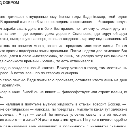
АД ОЗЕРОМ
еве доживает отпущенные ему Богом годы Вадя-Боксер, мой одно
 В прошлой жизни он был не последним спортсменом — боксером-полутяж
л зарабатывать деньги в боях без правил, но там ему сломали руку и 
а начал» — до родного дома деревни Селеньево, где вдруг обнару
хаты, смотрящую на озеро, и начал создавать картину под названием «З
катов» он написал много, возил их городским мастерам кисти. Те хмы
 что краски подобраны почти правильно. Потом недели две отмечали Ва
звращался в свою «мастерскую», то бишь, отцовскую хату без южной ст
дя сколько-то времени «болел», то есть отлеживался.
поздно рождался новый «закат», Боксер уезжал в город, там местные ш
гресс. А потом всё шло по старому сценарию.
 свою пенсию Вадя почти всю пропивает, оставляя что-то лишь на деше
т древплиту.
ксер в бане. Зимой он не пишет — философствует или строит планы, ка
м».
— наливая в полутьме мутную жидкость в стакан, говорит Боксер. — 
 не сентябрьский — майский. Ты представь, мысль-то какая тут заложен
асотища... А тут — закат! Ты можешь уловить смысл в этой несочет
е живого — и закат? Я долго над этим думал. Ни у кого ничего подобно
е размышления мне надоедают, я поднимаюсь с низенькой скамейки. 