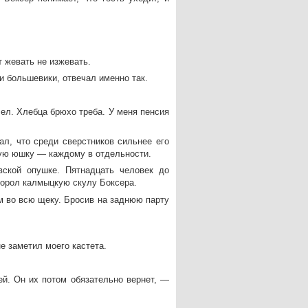
т жевать не изжевать.
ли большевики, отвечал именно так.
ел. Хлебца брюхо треба. У меня пенсия
л, что среди сверстников сильнее его
яную юшку — каждому в отдельности.
ской опушке. Пятнадцать человек до
порол калмыцкую скулу Боксера.
м во всю щеку. Бросив на заднюю парту
не заметил моего кастета.
ей. Он их потом обязательно вернет, —