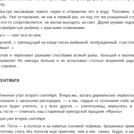
ку.
быстро насаживаю нового червя и отправляю его в воду. Поплавок, 
убь. Уже осторожнее, не как в первый раз, но под тот же учащенный ст
е кто-то сопротивляется, не желая выходить на свет. Двумя руками п
 серебристую рыбинку с красными плавниками.
ь!» — поет всё во мне.
очкой, с трепещущей на конце лески рыбешкой, возбужденный, счастливы
мал!..»
отом я переловил разными способами всякой рыбы, большой и малень
рыбалок! Но никогда больше я не испытывал столько искренней радо
 сорожки…
СЕНТЯБРЯ
лнечное утро второго сентября. Вчера мы, ватага деревенских первокла
ссказали о школьном распорядке, — и мы, гордые от осознания себя шк
ссе будет учитель, а у всех других — учительницы, вернулись в 
ь гости — отмечать наш старинный приходской праздник «Фролы».
дня уже второе сентября.
пят. Гости — в пологах и на набитых соломой тюфяках, брошенных прям
 потому спать без пологов ещё приятнее, чем в них: свежо, бодро, и за