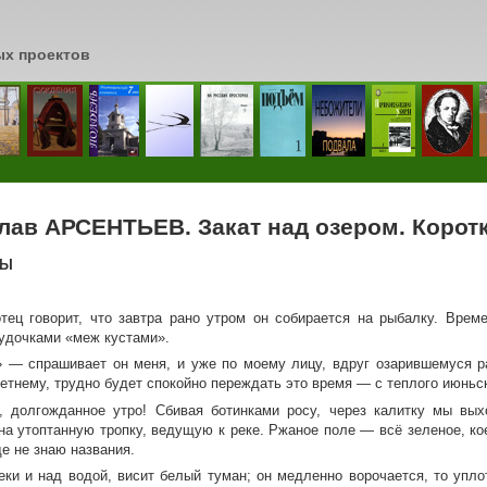
ых проектов
сь
лав АРСЕНТЬЕВ. Закат над озером. Коротк
ТЫ
тец говорит, что завтра рано утром он собирается на рыбалку. Време
 удочками «меж кустами».
 — спрашивает он меня, и уже по моему лицу, вдруг озарившемуся р
етнему, трудно будет спокойно переждать это время — с теплого июньс
, долгожданное утро! Сбивая ботинками росу, через калитку мы вых
на утоптанную тропку, ведущую к реке. Ржаное поле — всё зеленое, ко
е не знаю названия.
реки и над водой, висит белый туман; он медленно ворочается, то упло