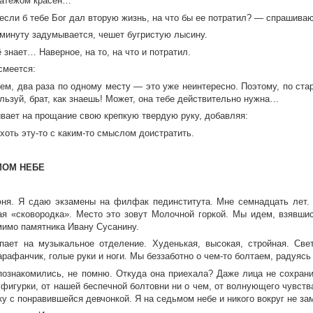
атежом красен…
если б тебе Бог дал вторую жизнь, на что бы ее потратил? — спрашиваю
 минуту задумывается, чешет бугристую лысину.
 знает… Наверное, на то, на что и потратил.
смеется:
ем, два раза по одному месту — это уже неинтересно. Поэтому, по ста
льзуй, брат, как знаешь! Может, она тебе действительно нужна…
ивает на прощание свою крепкую твердую руку, добавляя:
хоть эту-то с каким-то смыслом доистратить.
МОМ НЕБЕ
ня. Я сдаю экзамены на филфак пединститута. Мне семнадцать лет.
ая «сковородка». Место это зовут Молочной горкой. Мы идем, взявшис
мимо памятника Ивану Сусанину.
пает на музыкальное отделение. Худенькая, высокая, стройная. Све
рафанчик, голые руки и ноги. Мы беззаботно о чем-то болтаем, радуясь 
 познакомились, не помню. Откуда она приехала? Даже лица не сохрани
фигурки, от нашей беспечной болтовни ни о чем, от волнующего чувства
ку с понравившейся девчонкой. Я на седьмом небе и никого вокруг не за