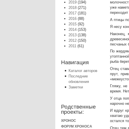
2019
(194)
молочност
уже намет
2018
(271)
переходит 
2017
(181)
2016
(88)
А птицы по
2015
(92)
Я несу ко
2014
(153)
Наконец, 
2013
(138)
древесино
2012
(150)
песчаных б
2011
(61)
По жердям
утоптанно
рыба берет
Навигация
Отец став
Каталог авторов
прут, при
Последние
«межкустов
обновления
Гляжу, не
Заметки
время. Нет
У отца по
нарочно не
Родственные
И вдруг кр
проекты:
хватаю уд
ХРОНОС
остался то
ФОРУМ ХРОНОСА
Отец тем 