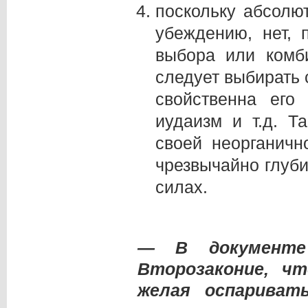
поскольку абсолю
убеждению, нет, 
выбора или комби
следует выбирать 
свойственна его
иудаизм и т.д. Т
своей неорганичн
чрезвычайно глуби
силах.
— В документе 
Второзаконие, ч
желая оспариват