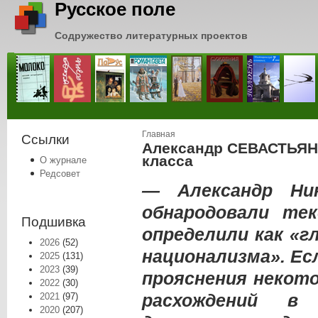
Русское поле
Содружество литературных проектов
Вы здесь
Главная
Ссылки
Александр СЕВАСТЬЯНО
класса
О журнале
Редсовет
— Александр Ни
обнародовали те
Подшивка
определили как «г
2026
(52)
национализма». Ес
2025
(131)
2023
(39)
прояснения некот
2022
(30)
расхождений в 
2021
(97)
2020
(207)