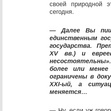
своей природной э
сегодня.
— Далее Вы пиш
единственным го
государства. Пре
XV вв.) и еврее
несостоятельны».
более или менее
ограничены в до
XXI
-ый, а ситуа
меняется…
— Ну, если уж говор