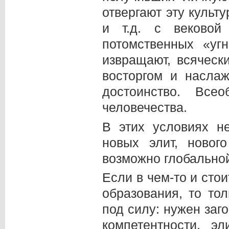
отвергают эту культ
и т.д. с вековой
потомственных «уг
извращают, всяческ
восторгом и насла
достоинство. Все
человечества.
В этих условиях н
новых элит, новог
возможно глобальной
Если в чем-то и сто
образования, то то
под силу: нужен заг
компетентности, э