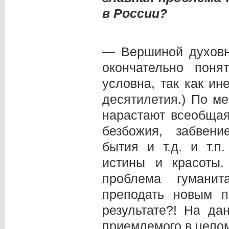
в России?
— Вершиной духовно
окончательно поня
условна, так как ин
десятилетия.) По м
нарастают всеобщая
безбожия, забвени
бытия и т.д. и т.п
истины и красоты.
проблема гумани
преподать новым 
результате?! На да
приемлемого в целом