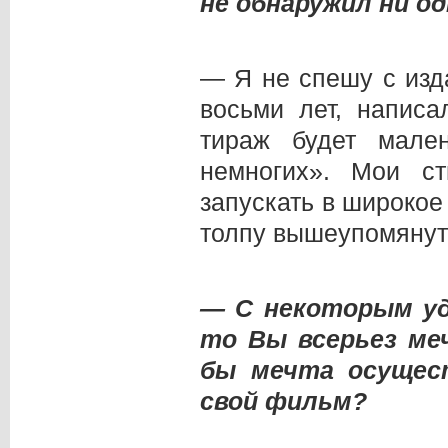
не обнаружил ни о
— Я не спешу с изд
восьми лет, напис
тираж будет мале
немногих». Мои с
запускать в широкое
толпу вышеупомянут
— С некоторым уд
то Вы всерьез ме
бы мечта осущес
свой фильм?