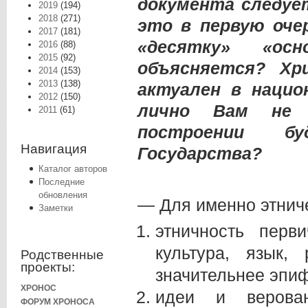
документа следует
2019
(194)
2018
(271)
это в первую оче
2017
(181)
«десятку» «ос
2016
(88)
2015
(92)
объясняется? Хр
2014
(153)
2013
(138)
актуален в нацио
2012
(150)
лично Вам не 
2011
(61)
построении бу
Навигация
Государства?
Каталог авторов
Последние
обновления
— Для именно этниче
Заметки
этничность перв
культура, язык,
Родственные
проекты:
значительнее эпи
ХРОНОС
идеи и верован
ФОРУМ ХРОНОСА