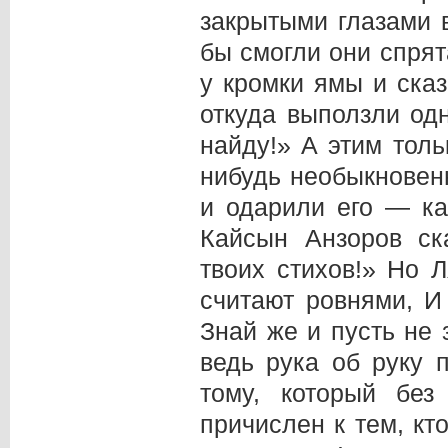
закрытыми глазами в
бы смогли они спрят
у кромки ямы и сказ
откуда выползли одн
найду!» А этим толь
нибудь необыкновен
и одарили его — к
Кайсын Анзоров ск
твоих стихов!» Но 
считают ровнями, И
Знай же и пусть не 
ведь рука об руку 
тому, который без
причислен к тем, к