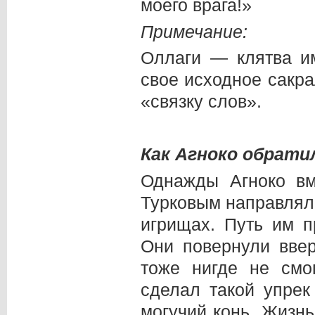
моего врага!»
Примечание:
Оллаги — клятва и
свое исходное сакр
«связку слов».
Как Агноко обратил
Однажды Агноко в
Турковым направлял
игрищах. Путь им п
Они повернули ввер
тоже нигде не смог
сделал такой упрек
могучий конь, Жизн