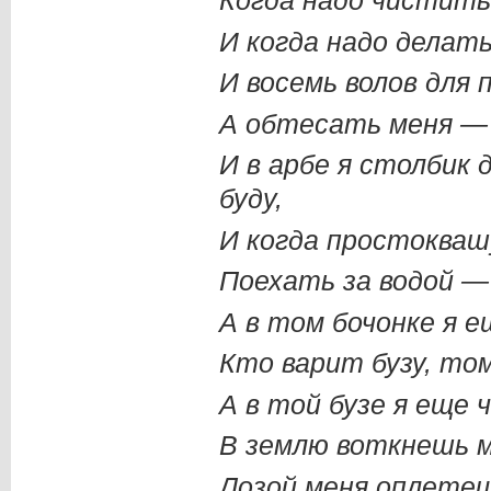
Когда надо чистить 
И когда надо делать
И восемь волов для
А обтесать меня — 
И в арбе я столбик
буду,
И когда простокваш
Поехать за водой — 
А в том бочонке я е
Кто варит бузу, том
А в той бузе я еще 
В землю воткнешь м
Лозой меня оплетеш