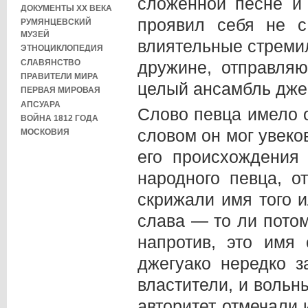
сложенной песне и 
ДОКУМЕНТЫ XX ВЕКА
проявил себя не 
РУМЯНЦЕВСКИЙ
МУЗЕЙ
влиятельные стремил
ЭТНОЦИКЛОПЕДИЯ
СЛАВЯНСТВО
дружине, отправляю
ПРАВИТЕЛИ МИРА
целый ансамбль дже
ПЕРВАЯ МИРОВАЯ
АПСУАРА
Слово певца имело 
ВОЙНА 1812 ГОДА
словом он мог увеко
МОСКОВИЯ
его происхождения
народного певца, о
скрижали имя того и
слава — то ли потом
напротив, это имя
джегуако нередко з
властители, и вольн
авторитет отмечали