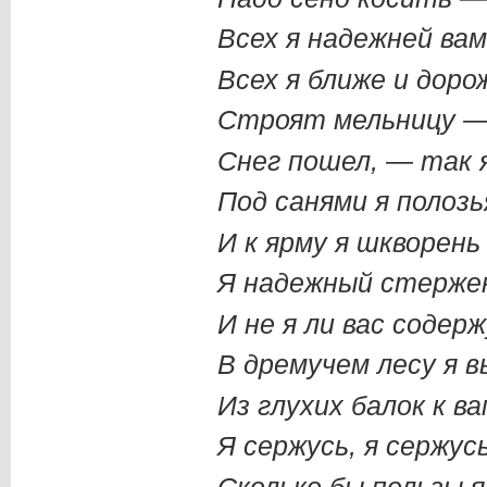
Всех я надежней вам
Всех я ближе и доро
Строят мельницу — 
Снег пошел, — так я
Под санями я полозь
И к ярму я шкворень
Я надежный стержен
И не я ли вас содерж
В дремучем лесу я 
Из глухих балок к в
Я сержусь, я сержус
Сколько бы пользы я