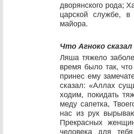
дворянского рода; Х
царской службе, в
майора.
Что Агноко сказал
Ляша тяжело заболел
время было так, что
принес ему замечат
сказал: «Аллах сущ
ходим, покидать тя
меду сапетка, Твое
нас из рук вырываю
Прекрасных женщи
человека для теб