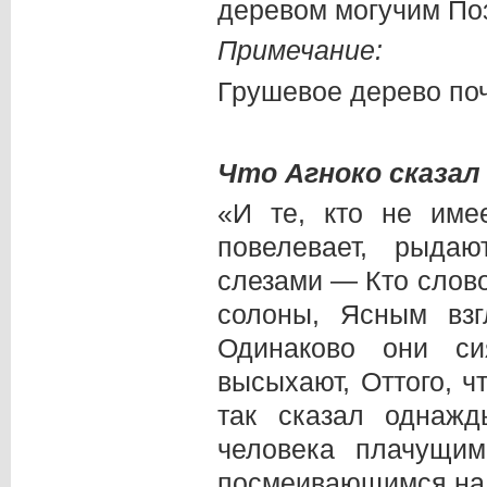
деревом могучим Поз
Примечание:
Грушевое дерево поч
Что Агноко сказал 
«И те, кто не име
повелевает, рыда
слезами — Кто слово
солоны, Ясным вз
Одинаково они си
высыхают, Оттого, ч
так сказал однажд
человека плачущим
посмеивающимся над