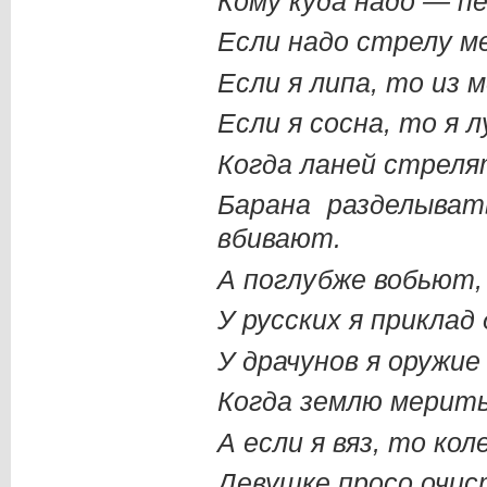
Кому куда надо — п
Если надо стрелу м
Если я липа, то из 
Если я сосна, то я л
Когда ланей стрелят
Барана разделыва
вбивают.
А поглубже вобьют,
У русских я приклад 
У драчунов я оружие 
Когда землю мерить
А если я вяз, то кол
Девушке просо очис