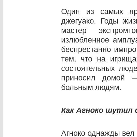
Один из самых ярк
джегуако. Годы жи
мастер экспромт
излюбленное амплуа
беспрестанно импро
тем, что на игрищ
состоятельных люде
приносил домой —
больным людям.
Как Агноко шутил
Агноко однажды вел 