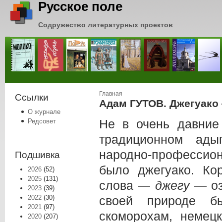
Русское поле
Содружество литературных проектов
Вы здесь
Главная
Ссылки
Адам ГУТОВ. Джегуако
О журнале
Не в очень давние
Редсовет
традиционном ад
народно-профессион
Подшивка
было джегуако. Ко
2026
(52)
2025
(131)
слова —
джегу
— оз
2023
(39)
2022
(30)
своей природе б
2021
(97)
скоморохам, немец
2020
(207)