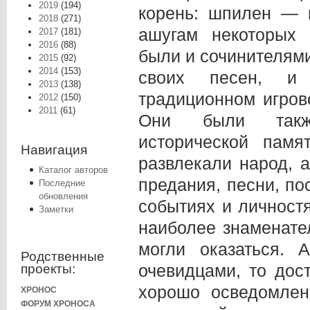
2019
(194)
корень: шпилен — и
2018
(271)
ашугам некоторых 
2017
(181)
2016
(88)
были и сочинителями
2015
(92)
2014
(153)
своих песен, и 
2013
(138)
традиционном игров
2012
(150)
2011
(61)
Они были также
исторической памя
Навигация
развлекали народ, 
Каталог авторов
предания, песни, по
Последние
обновления
событиях и личностя
Заметки
наиболее знаменате
могли оказаться.
Родственные
очевидцами, то дос
проекты:
хорошо осведомлен
ХРОНОС
ФОРУМ ХРОНОСА