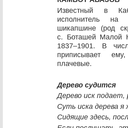
Известный в Каб
исполнитель на 
шикапшине (род ск
с. Боташей Малой 
1837–1901. В чис
приписывает ему,
плачевые.
Дерево судится
Дерево иск подает, 
Суть иска дерева я 
Сидящие здесь, пос
Если послушать, эт