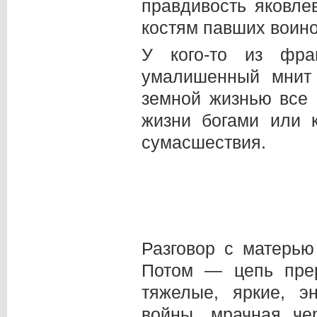
правдивость яковле
костям павших воинов
У кого-то из фра
умалишенный мнит 
земной жизнью все 
жизни богами или к
сумасшествия.
Разговор с матерью
Потом — цепь пре
тяжелые, яркие, э
войны, мрачная че