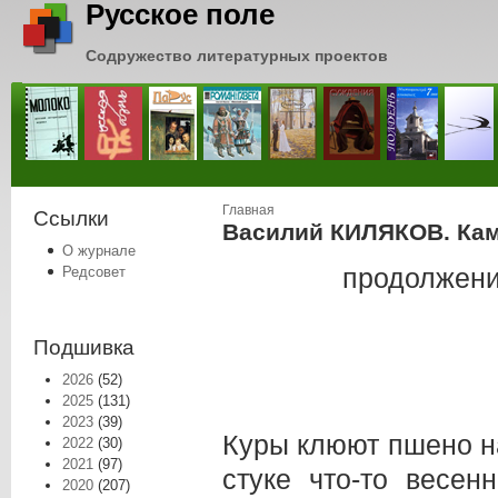
Русское поле
Содружество литературных проектов
Вы здесь
Главная
Ссылки
Василий КИЛЯКОВ. Кам
О журнале
продолжени
Редсовет
Подшивка
2026
(52)
2025
(131)
2023
(39)
Куры клюют пшено на
2022
(30)
2021
(97)
стуке что-то весен
2020
(207)