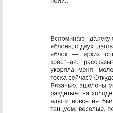
ней?..
Вспоминаю далеку
яблонь, с двух шаго
яблок — ярких сп
крестная, рассказ
укоряла меня, моло
тоска сейчас? Откуд
Рязанью, эшелоны м
раздетые, на холоде
еды и вовсе не бы
танцуем, веселые, п