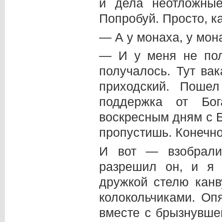
и дела неотложные
Попробуй. Просто, 
— А у монаха, у мона
— И у меня не пол
получалось. Тут ва
приходский. Поше
поддержка от Бо
воскресным дням с Б
пропустишь. Конечно
И вот — взобрали
разрешил он, и я 
дружкой стелю кан
колокольчиками. Оп
вместе с брызнувше