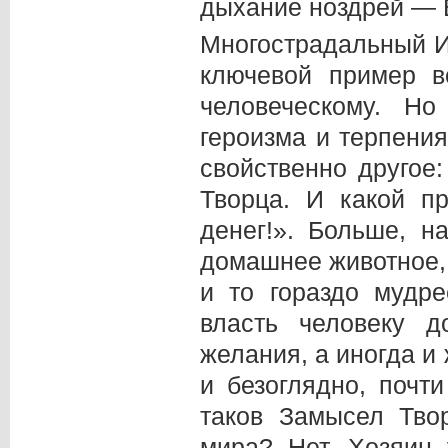
дыхание ноздрей — Б
Многострадальный Ио
ключевой пример 
человеческому. Н
героизма и терпени
свойственно другое
Творца. И какой п
денег!». Больше, н
домашнее животное,
и то гораздо мудре
власть человеку д
желания, а иногда и
и безоглядно, почт
таков Замысел Тво
мира? Нет. Хозяин