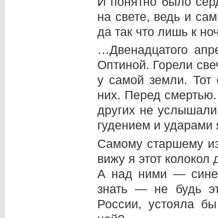
И понятно было сер
на свете, ведь и са
да так что лишь к но
…Двенадцатого апр
Оптиной. Горели свеч
у самой земли. Тот
них. Перед смертью.
других не услышали 
гудением и ударами 
Самому старшему из
вижу я этот колокол
А над ними — синев
знать — не будь э
России, устояла б