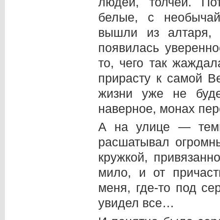
людей, толчеи. По
белые, с необыча
вышли из алтаря, 
появилась уверенно
то, чего так жажда
прирасту к самой В
жизни уже не буде
наверное, монах пе
А на улице — темн
расшатывал огромн
кружкой, привязанн
мило, и от причас
меня, где-то под се
увидел все…