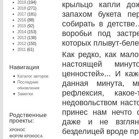
2019
(194)
крыльцо капли до
2018
(271)
запахом букета п
2017
(181)
2016
(88)
собирать в детств
2015
(92)
воробьи под застр
2014
(153)
2013
(138)
которых плывут-бел
2012
(150)
2011
(61)
Как редко, как мал
настоящей минут
Навигация
ценностей»... И ка
Каталог авторов
данная минута, м
Последние
обновления
рефлексия, како
Заметки
недовольством наст
принес нам нечто 
Родственные
проекты:
даже и не взглян
безделицей вроде п
ХРОНОС
ФОРУМ ХРОНОСА