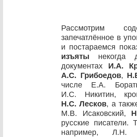
Рассмотрим сод
запечатлённое в у
и постараемся показ
изъяты
некогда 
документах
И.А.
Кр
А.С.
Грибоедов
,
Н.
числе Е.А. Бора
И.С. Никитин, кр
Н.С.
Лесков
, а так
М.В. Исаковский,
Н
русские писатели. 
например, Л.Н. 