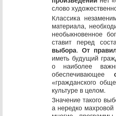
произведении
нет 
слово художественно
Классика незамени
материала, необхо
необыкновенное бог
ставит перед сос
выбора
.
От прави
иметь будущий граж
о наиболее важны
обеспечивающее
«гражданского общ
культуре в целом.
Значение такого выб
а нередко махровой