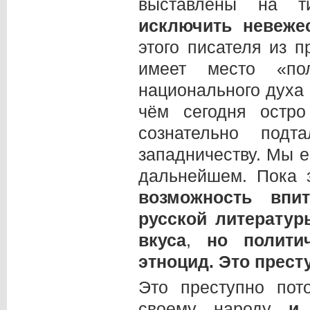
выставлены на т
исключить невеж
этого писателя из 
имеет место «пол
национального духа 
чём сегодня остро
сознательно под
западничеству. Мы 
дальнейшем. Пока 
возможность впи
русской литератур
вкуса
,
но полити
этноцид. Это прест
Это преступно пот
своему народу
и 