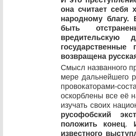
она считает себя 
народному благу.
быть отстране
вредительскую 
государственные
возвращена русская
Смысл названного п
мере дальнейшего р
провокаторами-сос
оскорблены все её 
изучать своих наци
русофобский экс
положить конец
.
известного выступ