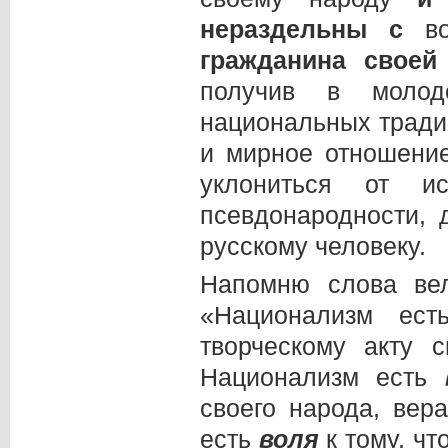
нераздельны с
в
гражданина своей
получив в молод
национальных тради
и мирное отношение
уклониться от ис
псевдонародности, 
русскому человеку.
Напомню слова вел
«Национализм ес
творческому акту 
Национализм есть
своего народа, вер
есть
воля
к тому, ч