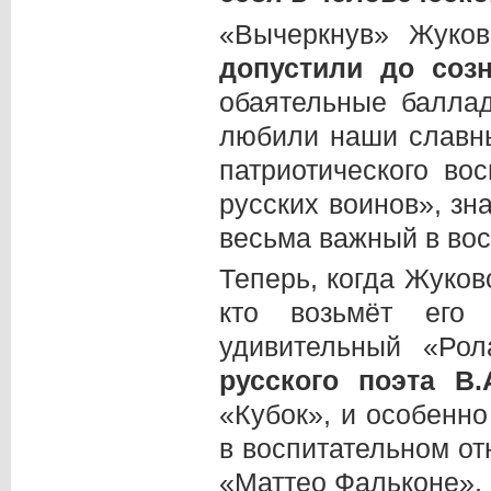
«Вычеркнув» Жуков
допустили до со
обаятельные балла
любили наши славн
патриотического во
русских воинов», з
весьма важный в во
Теперь, когда Жуков
кто возьмёт его
удивительный «Ро
русского поэта В.
«Кубок», и особенно
в воспитательном о
«Маттео Фальконе», 