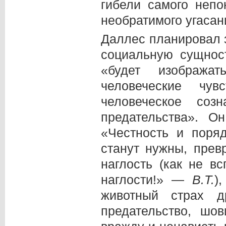
гибели самого непо
необратимого угасан
Даллес планировал з
социальную сущност
«будет изобража
человеческие чу
человеческое соз
предательства». О
«Честность и поря
станут нужны, прев
наглость (как не в
наглости!» —
В.Т.
)
животный страх д
предательство, шо