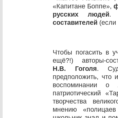
«Капитане Боппе»,
ф
русских людей
.
составителей
(если 
Чтобы погасить в 
ещё?!) авторы-со
Н.В.
Гоголя
. Су
предположить, что 
воспоминании о 
патриотический «Т
творчества велико
мнению «полица
школьник знал и по