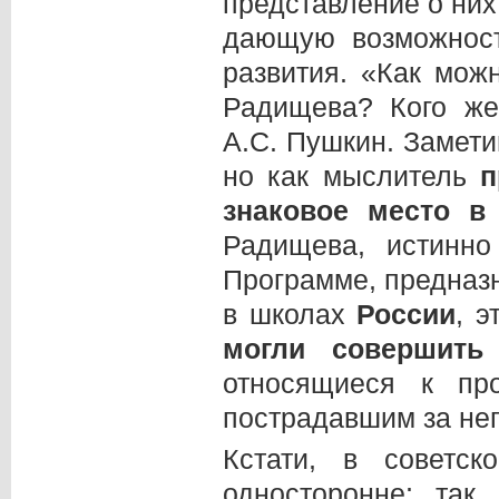
представление о них
дающую возможнос
развития. «Как мож
Радищева? Кого же
А.С. Пушкин. Замети
но как мыслитель
п
знаковое место в
Радищева, истинно
Программе, предназ
в школах
России
, 
могли совершит
относящиеся к пр
пострадавшим за нег
Кстати, в советс
односторонне; так,