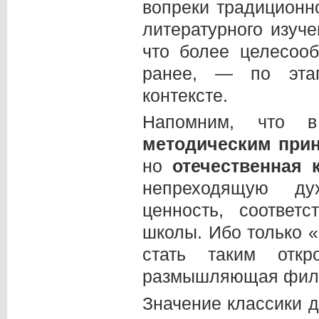
вопреки традиционн
литературного изуч
что более целесооб
ранее, — по этап
контексте.
Напомним, что 
методическим при
но
отечественная 
непреходящую дух
ценность, соответ
школы. Ибо только 
стать таким откр
размышляющая филос
Значение классики 