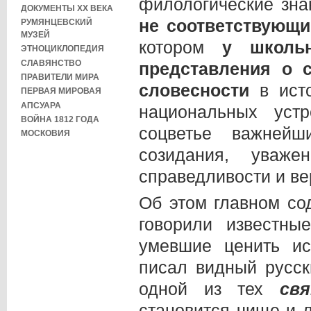
филологические зна
ДОКУМЕНТЫ XX ВЕКА
не соответствующ
РУМЯНЦЕВСКИЙ
МУЗЕЙ
котором
у школь
ЭТНОЦИКЛОПЕДИЯ
СЛАВЯНСТВО
представления о 
ПРАВИТЕЛИ МИРА
словесности
в ист
ПЕРВАЯ МИРОВАЯ
АПСУАРА
национальных уст
ВОЙНА 1812 ГОДА
соцветье важнейш
МОСКОВИЯ
созидания, уваж
справедливости и ве
Об этом главном со
говорили известны
умевшие ценить ис
писал видный русск
одной из тех
св
становится чище и 