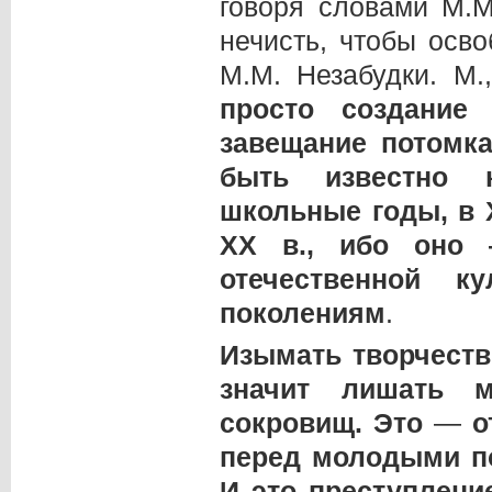
говоря словами М.М
нечисть, чтобы осв
М.М. Незабудки. М.
просто создание
завещание потомк
быть известно 
школьные годы, в 
ХХ в., ибо оно 
отечественной к
поколениям
.
Изымать творчеств
значит лишать м
сокровищ. Это
—
о
перед молодыми п
И это преступлени