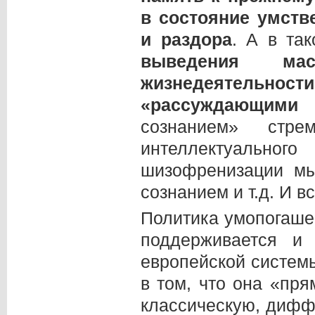
в состояние умств
и раздора
. А в та
выведения ма
жизнедеятель
«рассуждающими
сознанием» стре
интеллектуальн
шизофренизации м
сознанием и т.д. И в
Политика умопогаше
поддерживается 
европейской системы
в том, что она «пр
классическую, дифф