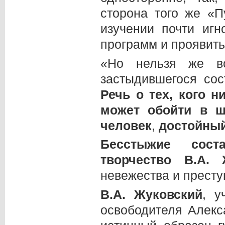
сторона того же «П
изучении почти игн
программ и проявить 
«Но нельзя же в
застыдившегося сос
Речь о тех, кого н
может обойти в ш
человек
,
достойный
Бесстыжие сост
творчество В.А.
Ж
невежества и престу
В.А.
Жуковский
, у
освободителя Алекс