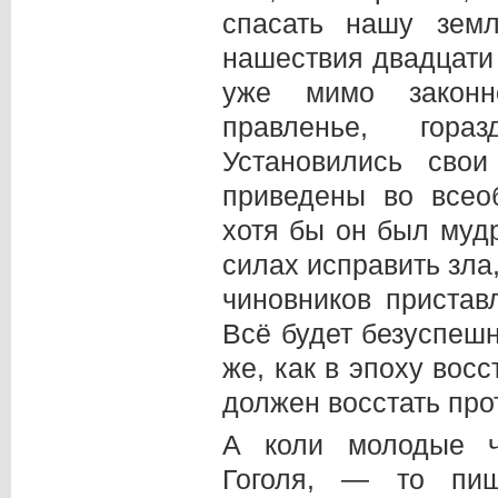
спасать нашу зем
нашествия двадцати 
уже мимо законно
правленье, гора
Установились сво
приведены во всео
хотя бы он был мудр
силах исправить зла
чиновников пристав
Всё будет безуспешн
же, как в эпоху вос
должен восстать про
А коли молодые ч
Гоголя, — то пи