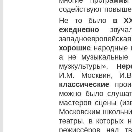
многие программы
содействуют повыше
Не то было
в Х
ежедневно
зву
западноевропейская
хорошие
народные
а не музыкальные 
музкультуры».
Не
И.М. Москвин, И.
классические
про
можно было слуша
мастеров сцены (из
Московским школьни
театры, в которых 
режиссёров над тв