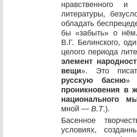
нравственного и 
литературы, безус
обладать беспрецед
бы «забыть» о нём.
В.Г. Белинского, о
целого периода лит
элемент народност
вещи
». Это писат
русскую басню
»
проникновения в 
национального м
мной —
В.Т
.).
Басенное творчес
условиях, создан