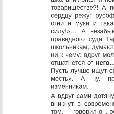
товариществе?! А 
сердцу режут русоф
огни и муки и так
силу!»… А незабыв
праведного суда Т
школьникам, думают
ни к чему: вдруг мо
отшатнётся от
него
.
Пусть лучше ищут с
месть». А ну, п
изменникам.
А вдруг сами дотян
вникнут в современ
том, — говорил он, 