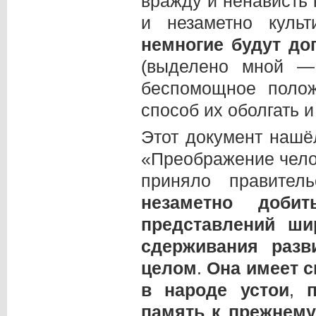
вражду и ненависть 
и незаметно куль
немногие будут до
(выделено мной 
беспомощное поло
способ их оболгать и
Этот документ нашё
«Преображение чел
приняло правите
незаметно доби
представлений ши
сдерживания раз
целом
.
Она имеет 
в народе устои
,
память к прежнему