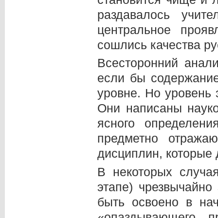
раздавалось учит
центральное прояв
сошлись качества ру
Всесторонний анал
если бы содержани
уровне. Но уровень 
Они написаны наук
ясного определени
предметно отража
дисциплин, которые
В некоторых случа
этапе) чрезвычайно
быть освоено в на
«опаздывающего п