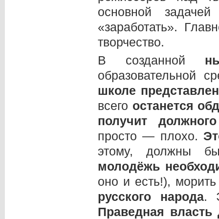
основной задачей
«заработать». Гла
творчество.
В созданной
н
образовательной с
школе представлен
всего
останется об
получит должног
просто — плохо.
Эт
этому, должны б
молодёжь необход
оно и есть!), мори
русского народа
.
Праведная власть 