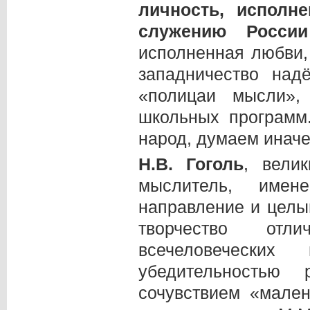
личность, исполн
служению Росс
исполненная любви,
западничество над
«полицаи мысли»,
школьных программ
народ, думаем иначе
Н.В.
Гоголь
, вели
мыслитель, имен
направление и целы
творчество отл
всечеловеческих
убедительностью
сочувствием «мален