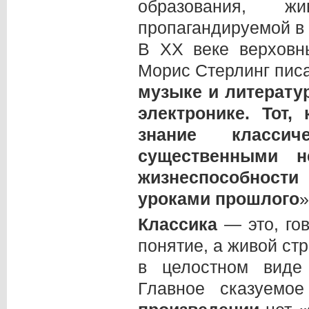
образования, ж
пропагандируемой в 
В ХХ веке верховн
Морис Стерлинг писа
музыке и литератур
электронике. Тот,
знание класси
существенными н
жизнеспособности
уроками прошлого
»
Классика
— это, гов
понятие, а живой ст
в целостном виде
Главное сказуемо