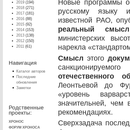
Новые программы об
2019
(194)
2018
(271)
русскому языку и
2017
(181)
известной РАО, опу
2016
(88)
2015
(92)
реальный смы
2014
(153)
2013
(138)
министерских высо
2012
(150)
нарекла «стандартом
2011
(61)
Смысл
этого
докум
Навигация
санкционируемо
Каталог авторов
отечественного 
Последние
обновления
Леонтьевой до Фу
Заметки
«уровень варвар
значительней, чем
Родственные
рекомендациях.
проекты:
Сверхзадача послед
ХРОНОС
ФОРУМ ХРОНОСА