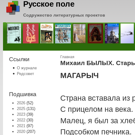
Русское поле
Содружество литературных проектов
Вы здесь
Главная
Ссылки
Михаил БЫЛЫХ. Старый
О журнале
МАГАРЫЧ
Редсовет
Подшивка
Страна вставала из 
2026
(52)
С прицелом на века.
2025
(131)
2023
(39)
Малец, я был за хле
2022
(30)
2021
(97)
Подсобком печника.
2020
(207)