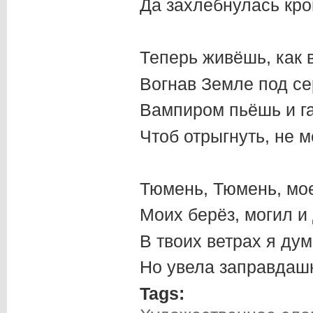
Да захлебнулась кр
Теперь живёшь, как 
Вогнав Земле под се
Вампиром пьёшь и га
Чтоб отрыгнуть, не м
Тюмень, Тюмень, мое
Моих берёз, могил и
В твоих ветрах я ду
Но увела заправдашн
Tags: