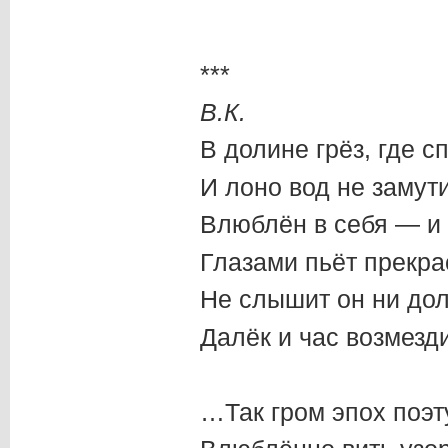
***
В.К.
В долине грёз, где 
И лоно вод не замут
Влюблён в себя — и
Глазами пьёт прекра
Не слышит он ни доль
Далёк и час возмезд
…Так гром эпох поэт