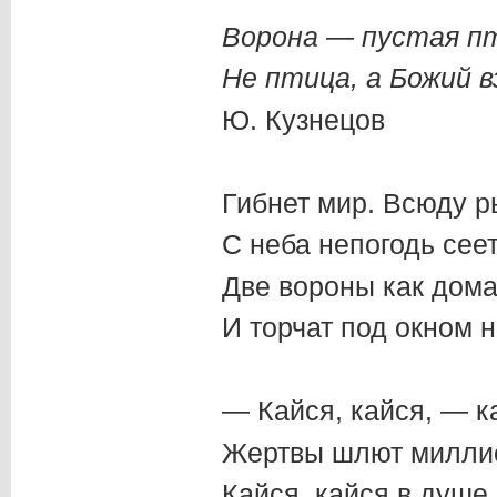
Ворона — пустая п
Не птица, а Божий в
Ю. Кузнецов
Гибнет мир. Всюду р
С неба непогодь сеет
Две вороны как дома
И торчат под окном н
— Кайся, кайся, — к
Жертвы шлют миллио
Кайся, кайся в душе