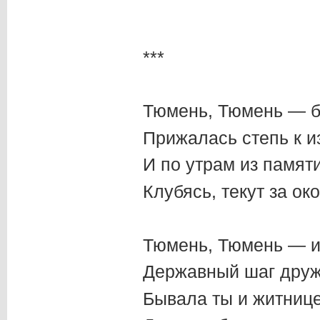
***
Тюмень, Тюмень — б
Прижалась степь к и
И по утрам из памят
Клубясь, текут за ок
Тюмень, Тюмень — и
Державный шаг друж
Бывала ты и житниц