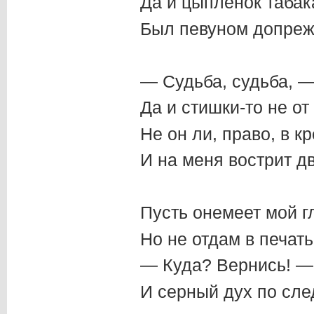
Да и цыплёнок табак
Был певуном допреж
— Судьба, судьба, —
Да и стишки-то не от 
Не он ли, право, в к
И на меня вострит д
Пусть онемеет мой г
Но не отдам в печать
— Куда? Вернись! — 
И серный дух по сле