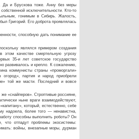
. Да и Брускова тоже. Анну без меры
 собственной исключительности. Кто-то
сыльным, гонимым в Сибирь. Жалость,
 был Григорий. Его доброта проявлялась
менности, способную дать понимание ее
поскольку являлся примером создания
в этом качестве смертельную угрозу
вых 35-и лет советское государство
но развивалось и крепло. К сожалению,
лина коммунисты страны «проморгали»
в огород», партия и народ приобрели
ие» той же масти. Последний и вовсе
 же «снайперов». Строптивые россияне,
ктически ныне враги взаимодействуют,
капитану», который, естественно, себе
у надоела, более того — ненавистна,
работу способны выполнить роботы? Он
е, что отпадут проблемы экосистемы:
имать: войны, внезапные моры, дурман