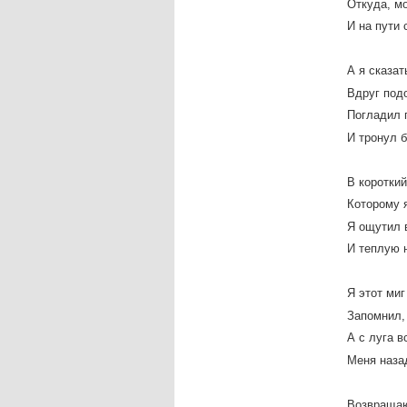
Откуда, мо
И на пути
А я сказат
Вдруг подо
Погладил 
И тронул 
В короткий
Которому я
Я ощутил 
И теплую 
Я этот ми
Запомнил,
А с луга 
Меня наза
Возвращаю