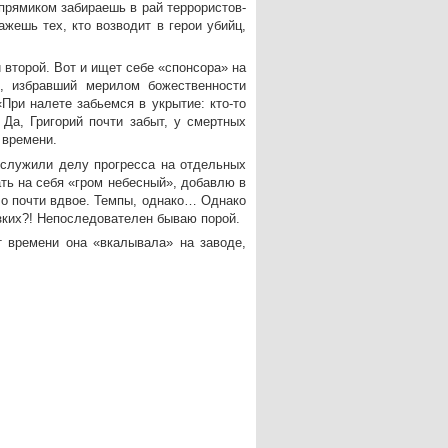
прямиком забираешь в рай террористов-
жешь тех, кто возводит в герои убийц,
 второй. Вот и ищет себе «спонсора» на
, избравший мерилом божественности
При налете забьемся в укрытие: кто-то
Да, Григорий почти забыт, у смертных
 времени.
 служили делу прогресса на отдельных
ать на себя «гром небесный», добавлю в
о почти вдвое. Темпы, однако… Однако
зких?! Непоследователен бываю порой.
т времени она «вкалывала» на заводе,