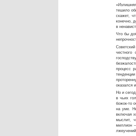
«Излишняя
тешило об
скажет, ч
конечно, д
в ненавист
Что бы до
непрочност
Советский
честного 
господств
безжалост
процесс р
тенденции
проторенн
оказался 
Но и сего
в чьих го
божок-то 
на уме. Н
включая х
мыслит, ч
миллион —
лжеучений