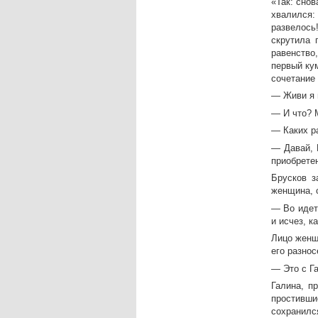
«Так: сно
хвалился:
развелось
скрутила 
равенство
первый ку
сочетание
— Живи я 
— И что? 
— Каких р
— Давай, 
приобрете
Брусков з
женщина, с
— Во идет
и исчез, к
Лицо женщ
его разнос
— Это с Г
Галина, п
простивши
сохранилс