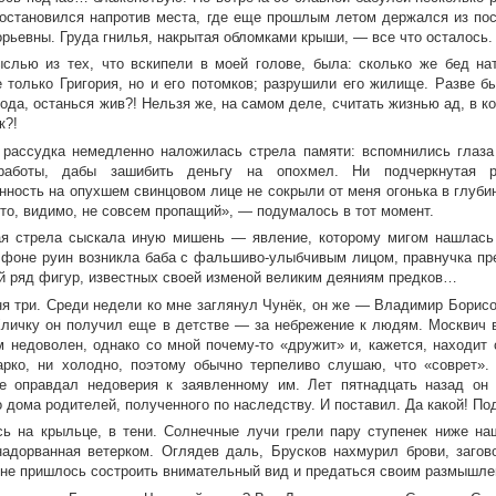
 остановился напротив места, где еще прошлым летом держался из п
орьевны. Груда гнилья, накрытая обломками крыши, — все что осталось.
слью из тех, что вскипели в моей голове, была: сколько же бед на
е только Григория, но и его потомков; разрушили его жилище. Разве 
ода, останься жив?! Нельзя же, на самом деле, считать жизнью ад, в к
к?!
 рассудка немедленно наложилась стрела памяти: вспомнились глаза
 работы, дабы зашибить деньгу на опохмел. Ни подчеркнутая р
нность на опухшем свинцовом лице не сокрыли от меня огонька в глуби
-то, видимо, не совсем пропащий», — подумалось в тот момент.
 стрела сыскала иную мишень — явление, которому мигом нашлась
а фоне руин возникла баба с фальшиво-улыбчивым лицом, правнучка пре
й ряд фигур, известных своей изменой великим деяниям предков…
я три. Среди недели ко мне заглянул Чунёк, он же — Владимир Борисо
Кличку он получил еще в детстве — за небрежение к людям. Москвич в
м недоволен, однако со мной почему-то «дружит» и, кажется, находит 
арко, ни холодно, поэтому обычно терпеливо слушаю, что «соврет».
е оправдал недоверия к заявленному им. Лет пятнадцать назад он 
 дома родителей, полученного по наследству. И поставил. Да какой! Под
ь на крыльце, в тени. Солнечные лучи грели пару ступенек ниже наш
надорванная ветерком. Оглядев даль, Брусков нахмурил брови, заго
мне пришлось состроить внимательный вид и предаться своим размышле