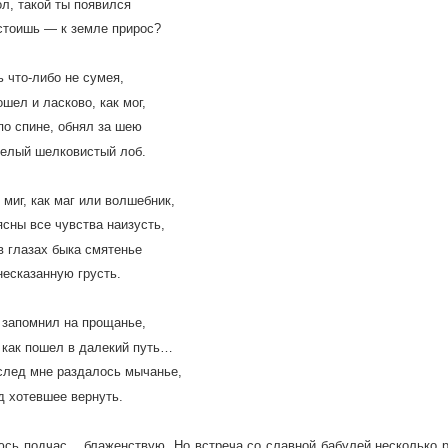
л, такой ты появился
 стоишь — к земле прирос?
ь что-либо не сумея,
шел и ласково, как мог,
по спине, обнял за шею
белый шелковистый лоб.
 миг, как маг или волшебник,
сны все чувства наизусть,
в глазах быка смятенье
несказанную грусть.
г запомнил на прощанье,
 как пошел в далекий путь…
вслед мне раздалось мычанье,
д хотевшее вернуть.
сь подчас… блаженствую. Но встреча со славной бабулей несколько 