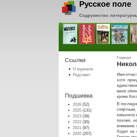
Русское поле
Содружество литературн
Вы зде
Главная
Ссылки
Никол
О журнале
Имя-отчес
Редсовет
хотя прок
единствен
меня обне
Подшивка
кроме Косо
В последн
2026
(52)
спиртным,
2025
(131)
ковыляла 
2023
(39)
похоже, н
2022
(30)
внимание 
2021
(97)
Ходит на 
2020
(207)
Григорьев