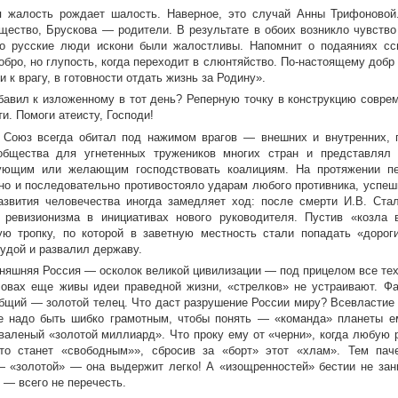
 жалость рождает шалость. Наверное, это случай Анны Трифоновой
щество, Брускова — родители. В результате в обоих возникло чувство
то русские люди искони были жалостливы. Напомнит о подаяниях с
обро, но глупость, когда переходит в слюнтяйство. По-настоящему добр
и к врагу, в готовности отдать жизнь за Родину».
бавил к изложенному в тот день? Реперную точку в конструкцию совре
и. Помоги атеисту, Господи!
 Союз всегда обитал под нажимом врагов — внешних и внутренних, 
общества для угнетенных тружеников многих стран и представлял 
ующим или желающим господствовать коалициям. На протяжении пер
но и последовательно противостояло ударам любого противника, успеш
азвития человечества иногда замедляет ход: после смерти И.В. Ста
 ревизионизма в инициативах нового руководителя. Пустив «козла 
ую тропку, по которой в заветную местность стали попадать «дорог
иудой и развалил державу.
дняшняя Россия — осколок великой цивилизации — под прицелом все тех
ловах еще живы идеи праведной жизни, «стрелков» не устраивают. Фа
общий — золотой телец. Что даст разрушение России миру? Всевластие «
е надо быть шибко грамотным, чтобы понять — «команда» планеты ем
валеный «золотой миллиард». Что проку ему от «черни», когда любую 
то станет «свободным»», сбросив за «борт» этот «хлам». Тем пач
 «золотой» — она выдержит легко! А «изощренностей» бестии не зан
 — всего не перечесть.