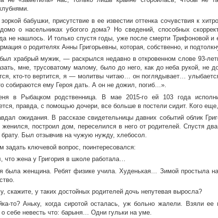
клубнями.
зоркой бабушки, присутствие в ее известии оттенка сочувствия к хитро
домо о насельниках убогого дома? Но сведений, способных скоррект
гда не нашлось. И только спустя годы, уже после смерти Трифоновой и 
рмация о родителях Анны Григорьевны, которая, собственно, и подтолкн
 был храбрый мужик, — раскрылся недавно в откровенном слове 93-лет
зать, мне, трусоватому малому, было до него, как до неба рукой, не д
ится, кто-то вертится, я — молитвы читаю… он поглядывает… улыбаетс
о собираются ему Героя дать. А он не дожил, погиб…».
ня в Рыбацком родственница. В мае 2015-го ей 103 года исполни
тся, правда, с помощью дочери, все больше в постели сидит. Кого еще,
авдал ожидания. В рассказе свидетельницы давних событий облик Григ
у женился, построил дом, переселился в него от родителей. Спустя два
брату. Был отзывчив на чужую нужду, хлебосол.
м задать ключевой вопрос, поинтересовался:
 что жена у Григория в школе работала…
 была женщина. Ребят физике учила. Худенькая… Зимой простыла на м
ство.
у, скажите, у таких достойных родителей дочь непутевая выросла?
ка-то? Аньку, когда сиротой осталась, уж больно жалели. Взяли ее
 о себе невесть что: барыня… Одни гульки на уме.