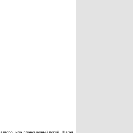
разворошила планомерный покой. Шагая