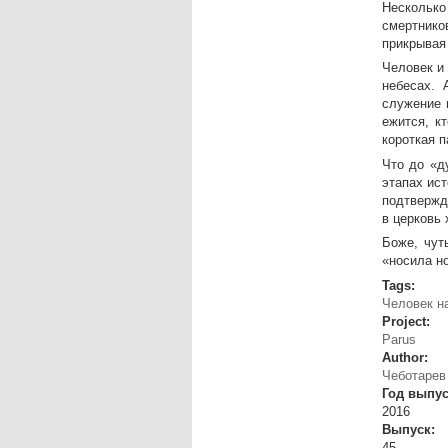
Несколько
смертнико
прикрывая
Человек и
небесах. 
служение 
ежится, к
короткая п
Что до «д
этапах ис
подтвержд
в церковь
Боже, чут
«носила но
Tags:
Человек н
Project:
Parus
Author:
Чеботарев
Год выпу
2016
Выпуск:
45