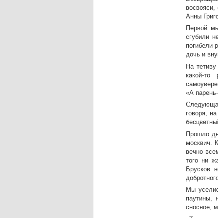
восвояси,
Анны Григ
Первой мы
сгубили н
погибели р
дочь и вну
На тетиву
какой-то
самоувере
«А парень
Следующая
говоря, н
бесцветны
Прошло дн
москвич. 
вечно все
того ни ж
Брусков н
добротного
Мы уселис
паутины, 
сносное, 