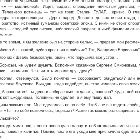
ва понесло Борисыча. Чего неймется? Все Ленина полощет, Сталина, Сов
 «Я — миллионер!». Ищет, видать, оправдания нечистым деньгам, 
! Телевизор воткнешь — тот же треп: Сталин, ГУЛАГ… кризис. О гл
гидра контрреволюции… Дурят народ. Доводят до состояния стада, 
, братство, истинный гуманизм советской эпохи. С ними не стоит спор
мир — средней руки писака, нобелевский лауреат, в чьей фамилии отню
 «лже».
в то время, я бы железно был на стороне белых, — прервал мои рефле
Махал бы шашкой, рубил крестьян и рабочих? Так, Владимир Борисович
абочих? Шваль безмозглую, рвань, что порушила все устои…
Борисыч, не будем шуметь. Вспомним сказанное Сергеем Смирновым, 
нии… извилин». Чего читать морали друг другу?
асопел, отвернулся. Было понятно — соображает: обидеться? или не
оседка Брускова. Выждав, когда подойдет, он стал изливать свою желч
, барахолится! Ты деньги собираешься отдавать, рванина? Куда твой с
ак кот шкодливый. Половины не сделал, а я ему тыщу дал.
ины закаменело. Мне сделалось не по себе. Чтобы не выглядеть сообщ
е: «Ты что себе позволяешь, Борисыч? Разве так можно разговаривать с
алькой-то?
роходя мимо нас, слегка повернула голову и поблагодарила меня взгл
сь, пошел к калитке. Помню, после его ухода мне приспичило сделать 
я.