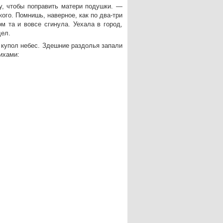
у, чтобы поправить матери подушки. —
кого. Помнишь, наверное, как по два-три
м та и вовсе сгинула. Уехала в город,
дел.
 купол небес. Здешние раздолья запали
ихами: