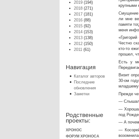
2019
(194)
крупными 
2018
(271)
Смущение 
2017
(181)
ли мне ве
2016
(88)
памяти то
2015
(92)
меня инфо
2014
(153)
«Григорий
2013
(138)
Честно ска
2012
(150)
кто-то еж
2011
(61)
прошел, чт
Есть у ме
Навигация
Передвигае
Визит опр
Каталог авторов
30-ом год
Последние
младшему 
обновления
Прежде че
Заметки
— Слышал,
— Хорошая
Родственные
под Рожде
проекты:
— А почем
— Косорей
ХРОНОС
возомнила
ФОРУМ ХРОНОСА