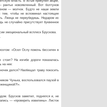
етскую власть. В 90-ые прикупил акций,
— рантье новоявленный. Вот болтунов
авном — молчок. Будто не наши земли
с тем, чтобы не вспоминал настоящее
ить. Лжеца не переубедишь. Недаром их
дь не случайно присутствует буквенное
ксии эмоциональный всплеск Брускова.
?
поэтом: «Осел Ослу помочь бессилен в
 стоит? На изгибе дороги показалась
ь на нее:
ыночек делся? Наобещал траву покосить
ником Чунька, воспользовался паузой в
 женщиной?!».
ядом. Брусков заметил, поднялся и, не
запись — «проверить извилины». Листок