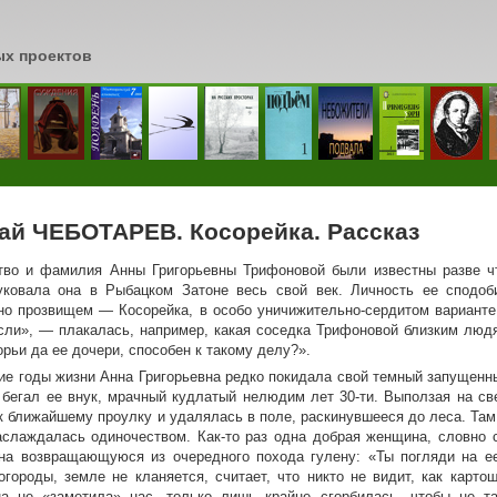
ых проектов
сь
ай ЧЕБОТАРЕВ. Косорейка. Рассказ
тво и фамилия Анны Григорьевны Трифоновой были известны разве 
уковала она в Рыбацком Затоне весь свой век. Личность ее сподоб
но прозвищем — Косорейка, в особо уничижительно-сердитом варианте 
сли», — плакалась, например, какая соседка Трифоновой близким людя
рьи да ее дочери, способен к такому делу?».
ие годы жизни Анна Григорьевна редко покидала свой темный запущенн
 бегал ее внук, мрачный кудлатый нелюдим лет 30-ти. Выползая на све
к ближайшему проулку и удалялась в поле, раскинувшееся до леса. Та
аслаждалась одиночеством. Как-то раз одна добрая женщина, словно с
на возвращающуюся из очередного похода гулену: «Ты погляди на ее
огороды, земле не кланяется, считает, что никто не видит, как карт
на не «заметила» нас, только лишь крайне сгорбилась, чтобы не т