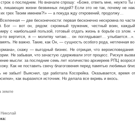
 строк о последнем. Но вначале спрошу: «Боже, ответь мне, неужто Ты 
в, лишающих жизни безвинных людей? Если это не так, почему не нака
 их грех Твоим именем?!» — а покуда жду откровений, продолжу…
 Вселенная — две бесконечности: первая бесконечно нескромна по части
А Бог — вот он, рядом: скромный труженик, честный воин, каждый
миру с наибольшей пользой, готовый отдать жизнь в борьбе со злом. «
то-то вертится, я — молитву читаю… он поглядывает… улыбается…». 
амять. Не важно. Такие, как Он, — сущность особого рода, нетленная во
урмана», скажу — выгодный бизнес. Не отрицая, что вероисповедания
тории. Не забывая, что зачастую сдерживали этот процесс. Рискуя вызв
ение мысли: за последние семь лет количество архиереев РПЦ возросл
 хожу. Как не поставить свечу благоговения перед памятью любимых бли
ь не забыл! Выяснил, где работала Косорейка. Оказывается, время о
силки», как выразился источник. Но делала все вкривь и вкось.
а земле
 Николай
ска: