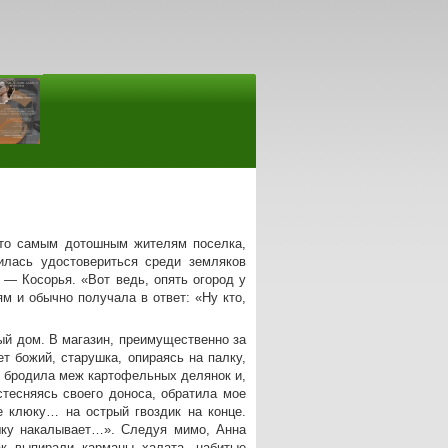
что самым дотошным жителям поселка,
илась удостовериться среди земляков
— Косорья. «Вот ведь, опять огород у
м и обычно получала в ответ: «Ну кто,
ый дом. В магазин, преимущественно за
т божий, старушка, опираясь на палку,
м бродила меж картофельных делянок и,
тесняясь своего доноса, обратила мое
 клюку… на острый гвоздик на конце.
ошку накалывает…». Следуя мимо, Анна
ак выпирали карманы халата, набитые