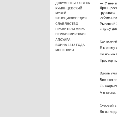
ДОКУМЕНТЫ XX ВЕКА
— У нее и
Дрянь росл
РУМЯНЦЕВСКИЙ
грузовика
МУЗЕЙ
ребенка н
ЭТНОЦИКЛОПЕДИЯ
СЛАВЯНСТВО
Рыбацкий 
в душу да
ПРАВИТЕЛИ МИРА
ПЕРВАЯ МИРОВАЯ
АПСУАРА
Как всякий
ВОЙНА 1812 ГОДА
Я к ритму 
МОСКОВИЯ
Но ночью 
Простор п
Вдоль ули
Все стекл
Он надвиг
А я стоял,
Суровый в
Во взгляде