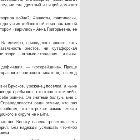
оследних сил дряхлый и нищий домишко
творила война?! Фашисты, фактически,
бы допустил доблестный воин постыдной
отором «варились» Анна Григорьевна, ее
 Владимира, пришедшего просить хоть
азвязность жестов, ни бутафорская
не взора — огонька страдания… и вины.
 дефиниция, — «косорейщина». Проще
красного советского писателя, а вслед
вич Брусков, уроженец поселка, а ныне
сегда пребывает в контрах с кем-либо,
себе ровней. Он знатный болтун, мне с
 Справедливости ради отмечу, что раз
сообщил, что отгрохает замок вместо
обного в округе не найти.
их ног. Вверху навеса трепетала сеть
ворил. Без надежды услышать что-либо
ниям.