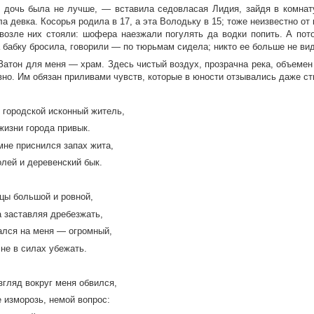
 дочь была не лучше, — вставила седовласая Лидия, зайдя в комнат
а девка. Косорья родила в 17, а эта Володьку в 15; тоже неизвестно от 
 возле них стояли: шофера наезжали погулять да водки попить. А пото
а бабку бросила, говорили — по тюрьмам сидела; никто ее больше не ви
Затон для меня — храм. Здесь чистый воздух, прозрачна река, объемен
вно. Им обязан приливами чувств, которые в юности отзывались даже ст
 городской исконный житель,
жизни города привык.
мне приснился запах жита,
олей и деревенский бык.
цы большой и ровной,
а заставляя дребезжать,
ался на меня — огромный,
 не в силах убежать.
згляд вокруг меня обвился,
 изморозь, немой вопрос: