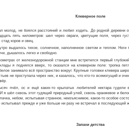
Клеверное поле
ыл молод, не боялся расстояний и любил ходить. До родной деревни 
адцать пять километров: шел через овраги, цветущие поля, через гус
стад коров и овец.
 утро выдалось тихое, солнечное, наполненное светом и теплом. Ноги 
ечи, дышалось легко и свободно.
лометрах от железнодорожной станции мне встретился первый глубокий
хлады я поднялся вверх, то оказался на клеверном поле: тропка пет
белое занимало всё пространство вокруг. Крупные головки клевера широ
стьев не проступала через них, и казалось, что кто-то всемогущий и о
вёр.
ысяч пчёл, ос и ещё каких-то крылатых любителей нектара гудели в
 И я шёл сквозь этот гудящий природный улей, сквозь оранжевое и бело
лачка, небом, испытывая странное, неизъяснимое, какое-то особое сост
не испытывал прежде и уже больше ни разу не встречал в последующей ж
Запахи детства