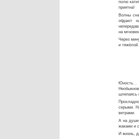
полю кати
приятна!
Волны сна
обдают н
непередав
на мгнове
Через мину
и тяжёлой.
Юность...
Необыкнов
шлепаясь н
Прохладно
серыми. Н
ветрами.
А на душе
жаками и с
И жизнь, д