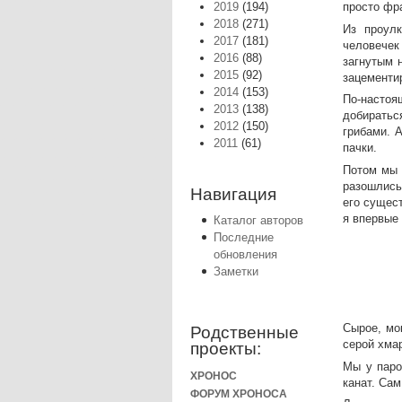
2019
(194)
просто фр
2018
(271)
Из проулк
2017
(181)
человечек
2016
(88)
загнутым 
2015
(92)
зацементи
2014
(153)
По-настоя
2013
(138)
добиратьс
2012
(150)
грибами. 
2011
(61)
пачки.
Потом мы 
разошлись
Навигация
его сущест
я впервые 
Каталог авторов
Последние
обновления
Заметки
Сырое, мо
Родственные
серой хма
проекты:
Мы у паро
ХРОНОС
канат. Са
ФОРУМ ХРОНОСА