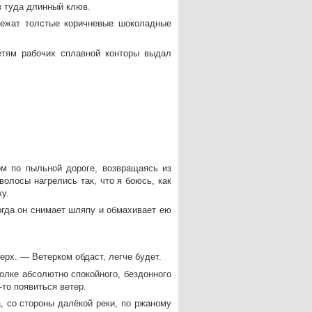
в туда длинный клюв.
лежат толстые коричневые шоколадные
етям рабочих сплавной конторы выдал
м по пыльной дороге, возвращаясь из
олосы нагрелись так, что я боюсь, как
у.
огда он снимает шляпу и обмахивает ею
ерх. — Ветерком обдаст, легче будет.
голке абсолютно спокойного, бездонного
то появиться ветер.
, со стороны далёкой реки, по ржаному