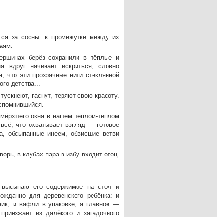
ся за сосны: в промежутке между их
аям.
вершинах берёз сохранили в тёплые и
 вдруг начинает искриться, словно
я, что эти прозрачные нити стеклянной
го детства...
ускнеют, гаснут, теряют свою красоту.
вспомнившийся.
амёрзшего окна в нашем теплом-теплом
всё, что охватывает взгляд — готовое
а, обсыпанные инеем, обвисшие ветви
ерь, в клубах пара в избу входит отец.
, высыпаю его содержимое на стол и
ожданно для деревенского ребёнка: и
ик, и вафли в упаковке, а главное —
 приезжает из далёкого и загадочного