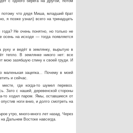
дёт с одного берега на другой, потом
, потому что дядя Миша, младший брат
но, я позже узнал) всего на тринадцать
 года? Не очень понятно, но только не
не осень на исходе — тогда появляется
а руку и ведёт в землянку, вырытую в
ёт тепло. В землянке никого нет: все
ет мою зазябшую спину к своей груди. И
о маленькая зацепка... Почему в моей
етить и сейчас.
месте, где когда-то шумел перевоз.
сь. Зато с нашей, деревенской стороны
да-то ходил паром. Ямы, оставшиеся от
 опустив ноги вниз, и долго смотреть на
рое утро, много-много лет назад. Через
о на Дальнем Востоке навсегда.