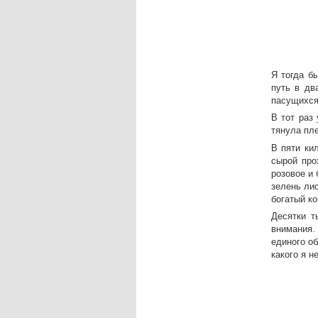
Я тогда б
путь в дв
пасущихся 
В тот раз
тянула пл
В пяти ки
сырой про
розовое и 
зелень ли
богатый ко
Десятки т
внимания.
единого об
какого я 