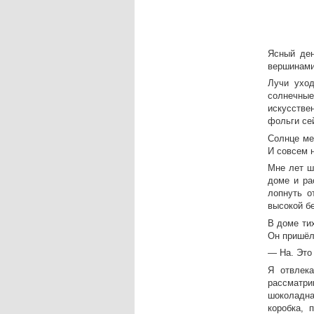
Ясный ден
вершинами
Лучи уход
солнечны
искусстве
фольги сей
Солнце ме
И совсем н
Мне лет ш
доме и ра
лопнуть о
высокой бе
В доме тих
Он пришёл
— На. Это
Я отвлека
рассматри
шоколадна
коробка, 