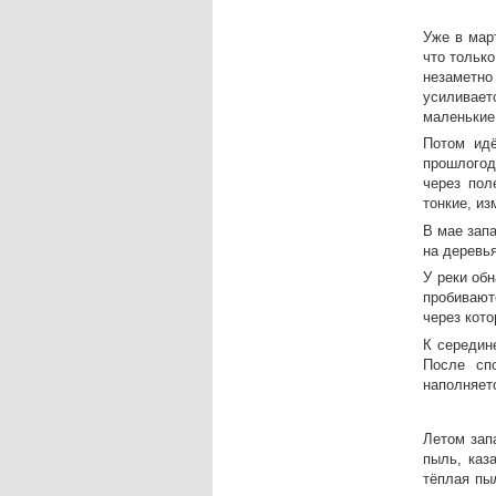
Уже в март
что только
незаметно
усиливает
маленькие
Потом идё
прошлогод
через пол
тонкие, и
В мае зап
на деревья
У реки об
пробивают
через кот
К середин
После сп
наполняетс
Летом зап
пыль, каз
тёплая пы