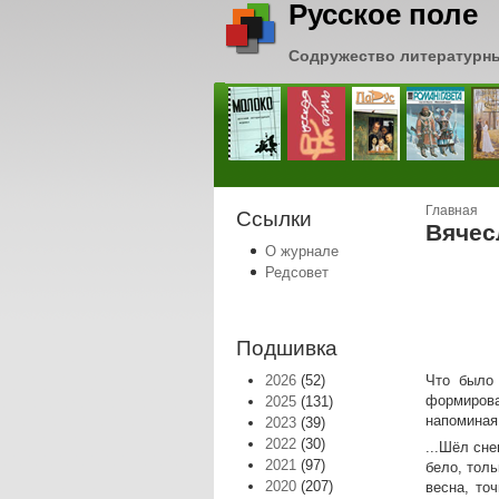
Русское поле
Содружество литературн
Вы зде
Главная
Ссылки
Вячес
О журнале
Редсовет
Подшивка
2026
(52)
Что было 
формирова
2025
(131)
напоминая 
2023
(39)
2022
(30)
...Шёл сн
2021
(97)
бело, тол
2020
(207)
весна, то