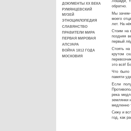
Лошади, т
ДОКУМЕНТЫ XX ВЕКА
обратно.
РУМЯНЦЕВСКИЙ
Мы зачем-
МУЗЕЙ
моего отц
ЭТНОЦИКЛОПЕДИЯ
лет. На нё
СЛАВЯНСТВО
Стоим на 
ПРАВИТЕЛИ МИРА
поздняя в
ПЕРВАЯ МИРОВАЯ
первый лё
АПСУАРА
Стоять на
ВОЙНА 1812 ГОДА
крутом ск
МОСКОВИЯ
перевозчи
это всё! Б
Что было 
памяти уде
Если полу
Противопо
река медл
землянки и
медленно 
Сижу и всп
год, как р