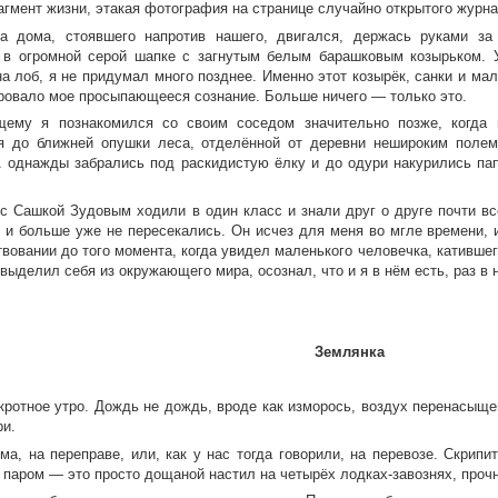
агмент жизни, этакая фотография на странице случайно открытого журна
а дома, стоявшего напротив нашего, двигался, держась руками за
 в огромной серой шапке с загнутым белым барашковым козырьком. У
на лоб, я не придумал много позднее. Именно этот козырёк, санки и ма
ровало мое просыпающееся сознание. Больше ничего — только это.
щему я познакомился со своим соседом значительно позже, когда
я до ближней опушки леса, отделённой от деревни нешироким полем.
А однажды забрались под раскидистую ёлку и до одури накурились пап
с Сашкой Зудовым ходили в один класс и знали друг о друге почти вс
 и больше уже не пересекались. Он исчез для меня во мгле времени, и 
вовании до того момента, когда увидел маленького человечка, катившег
выделил себя из окружающего мира, осознал, что и я в нём есть, раз в 
Землянка
кротное утро. Дождь не дождь, вроде как изморось, воздух перенасыщен
ри.
ма, на переправе, или, как у нас тогда говорили, на перевозе. Скрипи
м паром — это просто дощаной настил на четырёх лодках-завознях, проч