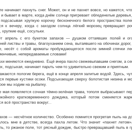
е начинает пахнуть снег. Может, он и не пахнет вовсе, но кажется, что
 и бывает в марте, когда днём солнце пригревает обледенелые деревья,
 подсасывая хрупкую корочку бесконечного белого пространства поле
ся к вечеру, когда с заходом солнца лёгкий морозец превращает ро
, хрупкие ещё, сосульки.
т апрель с его букетом запахов — душком оттаявших полей и ого
ней листвы и травы, благоуханием сена, вытаявшего на обочинах дорог
е, несёт с собой ароматы пробуждающегося после зимней спячки ле
зменчивые, непередаваемые словами!
ахи меняются ежедневно. Ещё вчера пахло свежевыпавшим снегом, а сег
х, подсыхая, начинает пар
и
ть чем-то удивительно свежим и приятным.
нажаются пологие берега, ещё в конце апреля залитые водой. Здесь, чу
ся первые кустики осоки. Подсыхающая сверху болотистая низина и мо
орое мы ходим на рыбалку.
е мая появляется сочная тёмно-зелёная трава, тополя выбрасывают пер
окойного кратковременного дождика, который потом сменяется жа
я всё пространство вокруг...
ахов — несчётное количество. Особенно помнится прогретая пыль на до
алось мне в детстве, всегда пахла летом. Что значит «пахнет летом»
ль, то ржаное поле, тот рясный дождик, быстро превращавший пыль в гр