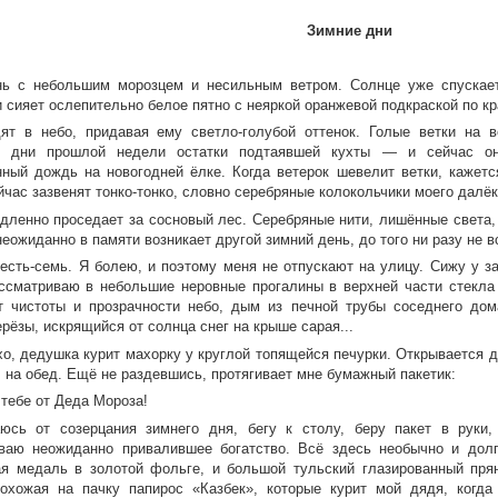
Зимние дни
ь с небольшим морозцем и несильным ветром. Солнце уже спускает
 сияет ослепительно белое пятно с неяркой оранжевой подкраской по кр
ят в небо, придавая ему светло-голубой оттенок. Голые ветки на 
е дни прошлой недели остатки подтаявшей кухты — и сейчас она
нный дождь на новогодней ёлке. Когда ветерок шевелит ветки, кажетс
час зазвенят тонко-тонко, словно серебряные колокольчики моего далёко
дленно проседает за сосновый лес. Серебряные нити, лишённые света, т
еожиданно в памяти возникает другой зимний день, до того ни разу не 
есть-семь. Я болею, и поэтому меня не отпускают на улицу. Сижу у з
ссматриваю в небольшие неровные прогалины в верхней части стекла 
т чистоты и прозрачности небо, дым из печной трубы соседнего дом
рёзы, искрящийся от солнца снег на крыше сарая...
о, дедушка курит махорку у круглой топящейся печурки. Открывается дв
 на обед. Ещё не раздевшись, протягивает мне бумажный пакетик:
 тебе от Деда Мороза!
юсь от созерцания зимнего дня, бегу к столу, беру пакет в руки
ваю неожиданно привалившее богатство. Всё здесь необычно и долг
я медаль в золотой фольге, и большой тульский глазированный прян
похожая на пачку папирос «Казбек», которые курит мой дядя, когда