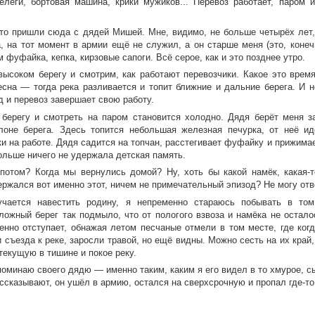
елеги, бортовая машина, крики мужиков... Перевоз работает, паром и
то пришли сюда с дядей Мишей. Мне, видимо, не больше четырёх лет
а, на тот момент в армии ещё не служил, а он старше меня (это, конеч
м фуфайка, кепка, кирзовые сапоги. Всё серое, как и это позднее утро.
высоком берегу и смотрим, как работают перевозчики. Какое это время
есна — тогда река разливается и топит ближние и дальние берега. И 
д и перевоз завершает свою работу.
 берегу и смотреть на паром становится холодно. Дядя берёт меня з
лоне берега. Здесь топится небольшая железная печурка, от неё ид
ки на работе. Дядя садится на топчан, расстегивает фуфайку и прижима
ольше ничего не удержала детская память.
потом? Когда мы вернулись домой? Ну, хоть бы какой намёк, какая-т
ржался вот именно этот, ничем не примечательный эпизод? Не могу отв
чается навестить родину, я непременно стараюсь побывать в том 
ложный берег так подмыло, что от пологого взвоза и намёка не остало
енно отступает, обнажая летом песчаные отмели в том месте, где ког
 съезда к реке, заросли травой, но ещё видны. Можно сесть на их край,
текущую в тишине и покое реку.
оминаю своего дядю — именно таким, каким я его видел в то хмурое, сы
ассказывают, он ушёл в армию, остался на сверхсрочную и пропал где-т