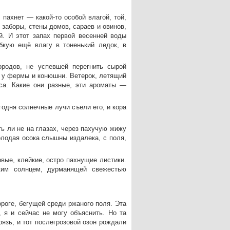
 пахнет — какой-то особой влагой, той,
 заборы, стены домов, сараев и овинов,
й. И этот запах первой весенней воды
бкую ещё влагу в тоненький ледок, в
родов, не успевшей перегнить сырой
, у фермы и конюшни. Ветерок, летящий
са. Какие они разные, эти ароматы —
одня солнечные лучи съели его, и кора
ть ли не на глазах, через пахучую жижу
лодая осока слышны издалека, с поля,
вые, клейкие, остро пахнущие листики.
рким солнцем, дурманящей свежестью
роге, бегущей среди ржаного поля. Эта
, я и сейчас не могу объяснить. Но та
язь, и тот послегрозовой озон рождали