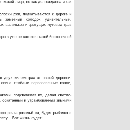
 кожей лица, но как долгожданна и как
олоски ржи, подкатываются к дороге и
ь заметный холодок; удивительный,
ых васильков и цветущих луговых трав
орога уже не кажется такой бесконечной
 в двух километрах от нашей деревни.
 овина тяжёлые первовесенние капли,
аками, подсвечивая их, делая светло-
, обкатанный и утрамбованный зимними
оро речка разольётся, будет рыбалка с
есу... Вот жизнь будет!