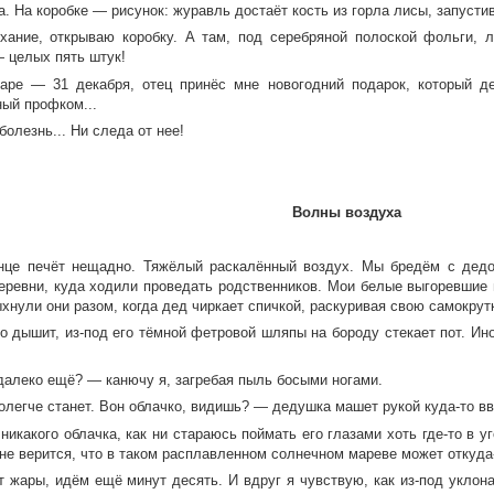
. На коробке — рисунок: журавль достаёт кость из горла лисы, запусти
хание, открываю коробку. А там, под серебряной полоской фольги, 
 целых пять штук!
аре — 31 декабря, отец принёс мне новогодний подарок, который д
ный профком...
болезнь... Ни следа от нее!
Волны воздуха
нце печёт нещадно. Тяжёлый раскалённый воздух. Мы бредём с дедо
еревни, куда ходили проведать родственников. Мои белые выгоревшие в
хнули они разом, когда дед чиркает спичкой, раскуривая свою самокрутк
о дышит, из-под его тёмной фетровой шляпы на бороду стекает пот. Ин
далеко ещё? — канючу я, загребая пыль босыми ногами.
олегче станет. Вон облачко, видишь? — дедушка машет рукой куда-то вв
никакого облачка, как ни стараюсь поймать его глазами хоть где-то в у
не верится, что в таком расплавленном солнечном мареве может откуда-
т жары, идём ещё минут десять. И вдруг я чувствую, как из-под уклона