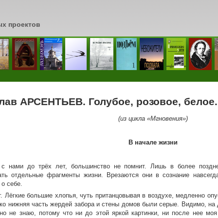
ых проектов
сь
лав АРСЕНТЬЕВ. Голубое, розовое, белое
(из цикла «Мгновения»)
В начале жизни
с нами до трёх лет, большинство не помнит. Лишь в более поздне
ть отдельные фрагменты жизни. Врезаются они в сознание навсегда
о себе.
ег. Лёгкие большие хлопья, чуть пританцовывая в воздухе, медленно оп
ько нижняя часть жердей забора и стены домов были серые. Видимо, на 
чно не знаю, потому что ни до этой яркой картинки, ни после нее мо