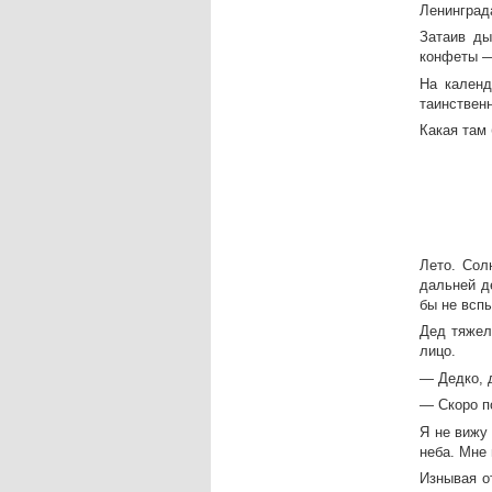
Ленинграда
Затаив ды
конфеты —
На календ
таинствен
Какая там 
Лето. Сол
дальней д
бы не вспы
Дед тяжел
лицо.
— Дедко, 
— Скоро п
Я не вижу 
неба. Мне 
Изнывая о