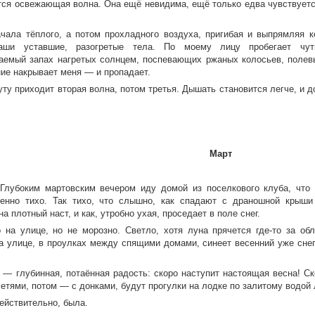
тся освежающая волна. Она ещё невидима, ещё только едва чувствуется
чала тёплого, а потом прохладного воздуха, пригибая и выпрямляя к
аши уставшие, разогретые тела. По моему лицу пробегает чут
аемый запах нагретых солнцем, поспевающих ржаных колосьев, полев
ние накрывает меня — и пропадает.
ту приходит вторая волна, потом третья. Дышать становится легче, и д
Март
 Глубоким мартовским вечером иду домой из поселкового клуба, что
енно тихо. Так тихо, что слышно, как спадают с драношной крыши
а плотный наст, и как, утробно ухая, проседает в поле снег.
 на улице, но не морозно. Светло, хотя луна прячется где-то за обл
а улице, в проулках между спящими домами, синеет весенний уже снег
 — глубинная, потаённая радость: скоро наступит настоящая весна! Ск
етями, потом — с донками, будут прогулки на лодке по залитому водой л
ействительно, была.