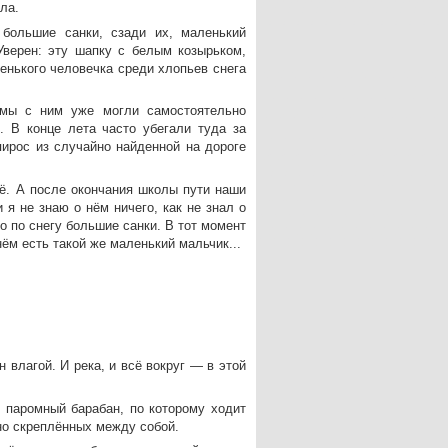
ла.
 большие санки, сзади их, маленький
верен: эту шапку с белым козырьком,
ленького человечка среди хлопьев снега
 мы с ним уже могли самостоятельно
 В конце лета часто убегали туда за
ирос из случайно найденной на дороге
ё. А после окончания школы пути наши
я не знаю о нём ничего, как не знал о
о по снегу большие санки. В тот момент
нём есть такой же маленький мальчик...
 влагой. И река, и всё вокруг — в этой
т паромный барабан, по которому ходит
но скреплённых между собой.