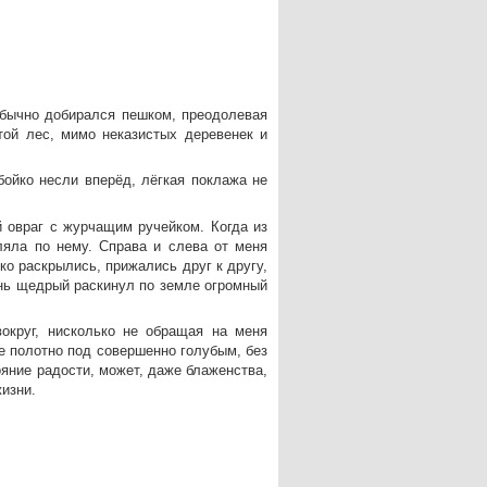
обычно добирался пешком, преодолевая
той лес, мимо неказистых деревенек и
бойко несли вперёд, лёгкая поклажа не
 овраг с журчащим ручейком. Когда из
ляла по нему. Справа и слева от меня
ко раскрылись, прижались друг к другу,
чень щедрый раскинул по земле огромный
округ, нисколько не обращая на меня
е полотно под совершенно голубым, без
ояние радости, может, даже блаженства,
изни.