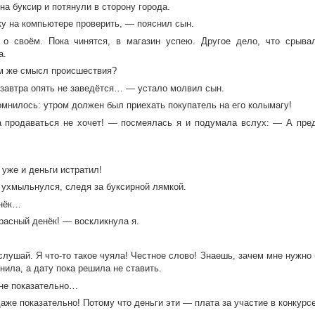
на буксир и потянули в сторону города.
у на компьютере проверить, — пояснил сын.
о своём. Пока чинятся, в магазин успею. Другое дело, что срыва
а.
ём же смысл происшествия?
 завтра опять не заведётся… — устало молвил сын.
омнилось: утром должен был приехать покупатель на его колымагу!
 продаваться не хочет! — посмеялась я и подумала вслух: — А пред
уже и деньги истратил!
 ухмыльнулся, следя за буксирной лямкой.
енёк…
расный денёк! — воскликнула я.
слушай. Я что-то такое чуяла! Честное слово! Знаешь, зачем мне нужно
нила, а дату пока решила не ставить.
 не показательно…
же показательно! Потому что деньги эти — плата за участие в конкурсе