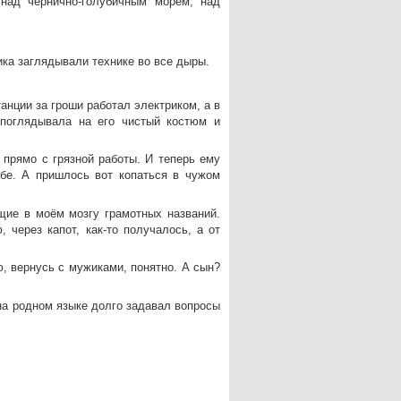
 над чернично-голубичным морем, над
ка заглядывали технике во все дыры.
анции за гроши работал электриком, а в
поглядывала на его чистый костюм и
прямо с грязной работы. И теперь ему
абе. А пришлось вот копаться в чужом
щие в моём мозгу грамотных названий.
через капот, как-то получалось, а от
, вернусь с мужиками, понятно. А сын?
на родном языке долго задавал вопросы