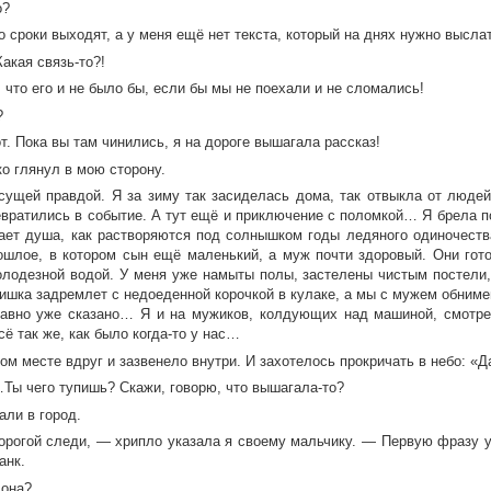
о?
о сроки выходят, а у меня ещё нет текста, который на днях нужно высла
акая связь-то?!
 что его и не было бы, если бы мы не поехали и не сломались!
?
т. Пока вы там чинились, я на дороге вышагала рассказ!
о глянул в мою сторону.
сущей правдой. Я за зиму так засиделась дома, так отвыкла от людей
евратились в событие. А тут ещё и приключение с поломкой… Я брела по
вает душа, как растворяются под солнышком годы ледяного одиночеств
ошлое, в котором сын ещё маленький, а муж почти здоровый. Они гот
олодезной водой. У меня уже намыты полы, застелены чистым постели,
ишка задремлет с недоеденной корочкой в кулаке, а мы с мужем обним
давно уже сказано… Я и на мужиков, колдующих над машиной, смотрел
сё так же, как было когда-то у нас…
том месте вдруг и зазвенело внутри. И захотелось прокричать в небо: «Д
Ты чего тупишь? Скажи, говорю, что вышагала-то?
али в город.
орогой следи, — хрипло указала я своему мальчику. — Первую фразу у
анк.
 она?