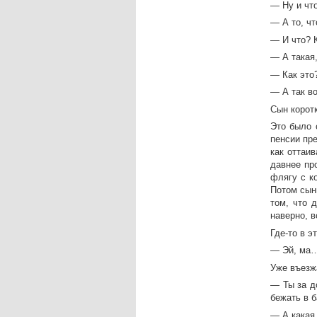
— Ну и чт
— А то, чт
— И что? К
— А такая,
— Как это
— А так во
Сын коротк
Это было 
пенсии пр
как оттаи
давнее пр
флягу с к
Потом сын
том, что 
наверно, в
Где-то в э
— Эй, ма…
Уже въезж
— Ты за д
бежать в б
— А какая