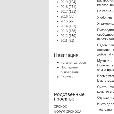
растворил
2019
(194)
клюквенны
2018
(271)
Но карман
2017
(181)
2016
(88)
У обочины
2015
(92)
Я замерла
2014
(153)
Руководил 
2013
(138)
свободное
2012
(150)
переживала
2011
(61)
Рядом скл
хотелось 
добре. И н
Навигация
Мужики с 
Каталог авторов
Попереста
Последние
замка прик
обновления
Время уте
Заметки
Ему с маш
Султан вз
кому-то в 
Родственные
Однако и 
проекты:
И что дела
ХРОНОС
Это были 
ФОРУМ ХРОНОСА