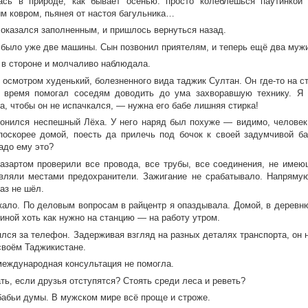
ась в природе, как бывает осенью: просто колеблешься паутинкой
м ковром, пьянея от настоя багульника…
 оказался заполненным, и пришлось вернуться назад.
 было уже две машины. Сын позвонил приятелям, и теперь ещё два мужи
 в стороне и молчаливо наблюдала.
осмотром худенький, болезненного вида таджик Султан. Он где-то на ст
 время помогал соседям доводить до ума захворавшую технику. Я 
, чтобы он не испачкался, — нужна его бабе лишняя стирка!
онился неспешный Лёха. У него наряд был похуже — видимо, человек 
поскорее домой, поесть да прилечь под бочок к своей задумчивой б
адо ему это?
азартом проверили все провода, все трубы, все соединения, не имею
вляли местами предохранители. Зажигание не срабатывало. Напрямую, 
аз не шёл.
кало. По деловым вопросам в райцентр я опаздывала. Домой, в деревню
иной хоть как нужно на станцию — на работу утром.
ялся за телефон. Задерживая взгляд на разных деталях транспорта, он 
своём Таджикистане.
международная консультация не помогла.
ть, если друзья отступятся? Стоять среди леса и реветь?
бабьи думы. В мужском мире всё проще и строже.