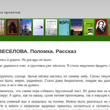
ых проектов
сь
ВЕСЕЛОВА. Поломка. Рассказ
ись в дороге. Но досады не было.
х держался снег, а грунтовка уже обсохла. Я стала медленно бродить п
руилось солнце, белые облака неслись по синему небу. Сосны тянул
ихо было, мирно, уединённо. Стало даже безразлично, поедем мы даль
гать и ни о чём не думать.
омнилось, что самая пора собирать брусничный лист. Из дома мне за 
округ. А здесь, как по заказу, сухие летние проплешины, так и зовущие к
ела снежный вал и оказалась на поляне. Можно было разлечься на не
Но в заботе о капризном здоровье пришлось склоняться и склонят