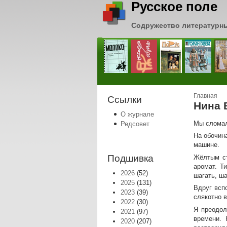
Русское поле
Содружество литературн
Вы зде
Главная
Ссылки
Нина 
О журнале
Мы сломал
Редсовет
На обочина
машине.
Подшивка
Жёлтым ст
аромат. Т
2026
(52)
шагать, ша
2025
(131)
Вдруг всп
2023
(39)
слякотно в
2022
(30)
Я преодол
2021
(97)
времени. 
2020
(207)