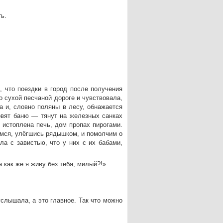
ть.
, что поездки в город после получения
 сухой песчаной дороге и чувствовала,
а и, словно поляны в лесу, обнажается
овят баню — тянут на железных санках
 истоплена печь, дом пропах пирогами.
емся, улёгшись рядышком, и помолчим о
а с завистью, что у них с их бабами,
а как же я живу без тебя, милый?!»
слышала, а это главное. Так что можно