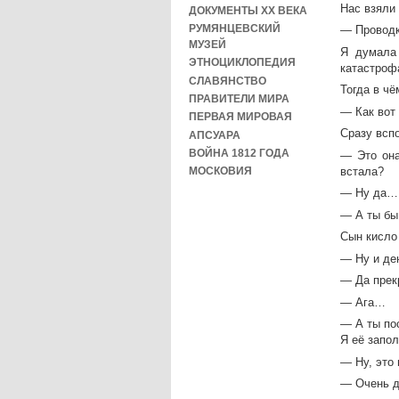
Нас взяли 
ДОКУМЕНТЫ XX ВЕКА
РУМЯНЦЕВСКИЙ
— Проводк
МУЗЕЙ
Я думала 
ЭТНОЦИКЛОПЕДИЯ
катастроф
СЛАВЯНСТВО
Тогда в ч
ПРАВИТЕЛИ МИРА
— Как вот
ПЕРВАЯ МИРОВАЯ
Сразу всп
АПСУАРА
ВОЙНА 1812 ГОДА
— Это она
встала?
МОСКОВИЯ
— Ну да…
— А ты бы 
Сын кисло
— Ну и д
— Да прек
— Ага…
— А ты по
Я её запол
— Ну, это
— Очень да