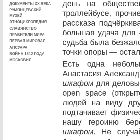
день на обществе
ДОКУМЕНТЫ XX ВЕКА
РУМЯНЦЕВСКИЙ
троллейбусе, прочи
МУЗЕЙ
рассказа подчёркив
ЭТНОЦИКЛОПЕДИЯ
СЛАВЯНСТВО
большая удача для 
ПРАВИТЕЛИ МИРА
судьба была безжало
ПЕРВАЯ МИРОВАЯ
АПСУАРА
точки опоры — остал
ВОЙНА 1812 ГОДА
МОСКОВИЯ
Есть одна неболь
Анастасия Александ
шкафом
для деловых
open space (откры
людей на виду дру
подтачивает физиче
нашу героиню бер
шкафом
. Не случа