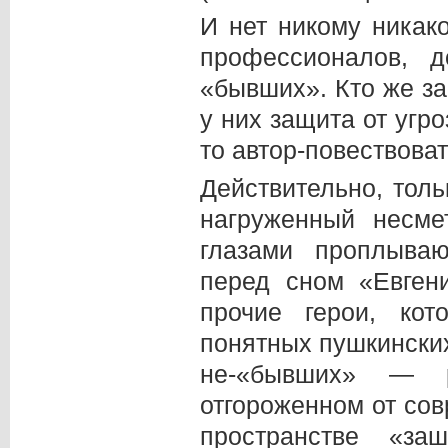
И нет никому никак
профессионалов, д
«бывших». Кто же з
у них защита от угр
то автор-повествоват
Действительно, тол
нагруженный несме
глазами проплыва
перед сном «Евген
прочие герои, к
понятных пушкински
не-«бывших» — р
отгороженном от со
пространстве «за