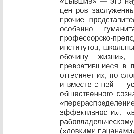
«Бывшие» — это на
центров, заслуженны
прочие представит
особенно гуманит
профессорско-преп
институтов, школьн
обочину жизни»,
превратившиеся в 
оттесняет их, по сл
и вместе с ней — у
общественного созн
«перераспредел
эффективности», «
рабовладельческо
(«ловкими пацанами»