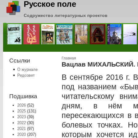
Русское поле
Содружество литературных проектов
Вы здесь
Главная
Ссылки
Вацлав МИХАЛЬСКИЙ. Б
О журнале
В сентябре 2016 г.
Редсовет
под названием «Бы
читательскому вни
Подшивка
дням, в нём мн
2026
(52)
2025
(131)
пересекающихся в 
2023
(39)
2022
(30)
болевых точках. Н
2021
(97)
которым хочется ид
2020
(207)