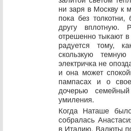
залитой светом тепл
ни заря в Москву к 
пока без толкотни,
другу вплотную. 
отрешенно тыкают в
радуется тому, к
скользкую темную
электричка не опозда
и она может спокой
пампасах и о сво
дочерью семейный
умиления.
Когда Наташе было
собралась Анастаси
в Италию. Валюты по