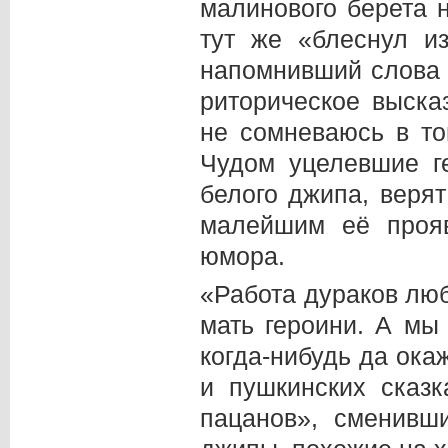
малинового берета 
тут же «блеснул и
напомнивший слова 
риторическое выска
не сомневаюсь в то
Чудом уцелевшие г
белого джипа, веря
малейшим её прояв
юмора.
«Работа дураков лю
мать героини. А мы
когда-нибудь да ока
и пушкинских сказ
пацанов», сменивш