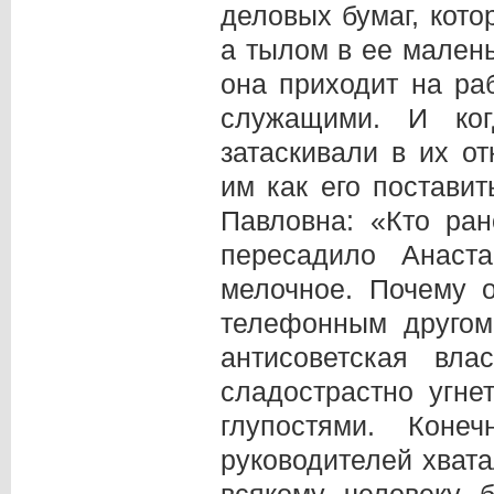
деловых бумаг, кот
а тылом в ее малень
она приходит на ра
служащими. И ко
затаскивали в их о
им как его поставит
Павловна: «Кто ран
пересадило Анас
мелочное. Почему 
телефонным другом
антисоветская вла
сладострастно угн
глупостями. Коне
руководителей хвата
всякому человеку 