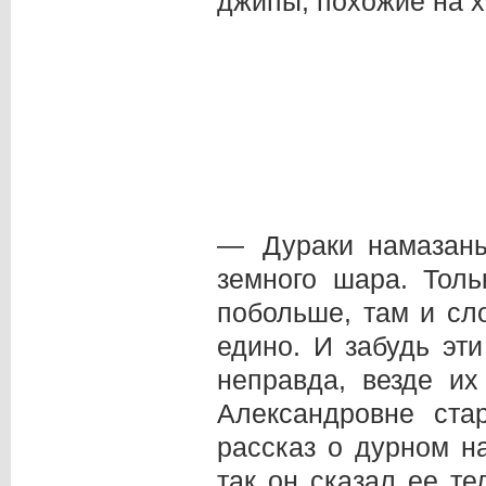
джипы, похожие на 
— Дураки намазаны
земного шара. Толь
побольше, там и сл
едино. И забудь эт
неправда, везде их
Александровне ста
рассказ о дурном н
так он сказал ее т