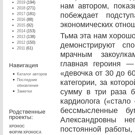
2019
(194)
нам автором, пока
2018
(271)
побеждает подст
2017
(181)
2016
(88)
экономических отно
2015
(92)
2014
(153)
Тьма эта нам хорошо
2013
(138)
2012
(150)
демонстрируют сп
2011
(61)
мрачным закоулка
главная героиня —
Навигация
«девочка от 30 до 
Каталог авторов
Последние
категории, за которо
обновления
сумму в три раза 
Заметки
кардиолога («стало
бессмысленные б
Родственные
проекты:
Александровны неп
ХРОНОС
постоянной работы,
ФОРУМ ХРОНОСА