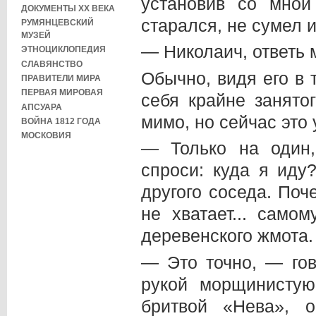
установив со мной 
ДОКУМЕНТЫ XX ВЕКА
старался, не сумел 
РУМЯНЦЕВСКИЙ
МУЗЕЙ
— Николаич, ответь м
ЭТНОЦИКЛОПЕДИЯ
СЛАВЯНСТВО
Обычно, видя его в 
ПРАВИТЕЛИ МИРА
ПЕРВАЯ МИРОВАЯ
себя крайне занято
АПСУАРА
мимо, но сейчас это 
ВОЙНА 1812 ГОДА
МОСКОВИЯ
— Только на один,
спроси: куда я иду
другого соседа. Поч
не хватает... само
деревенского жмота.
— Это точно, — гов
рукой морщинисту
бритвой «Нева», 