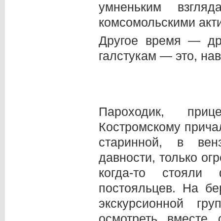
умненьким взгл
комсомольскими акти
Другое время — др
галстукам — это, нав
Пароходик, приц
Костромскому причал
старинной, в вен
давности, только о
когда-то стояли
постояльцев. На б
экскурсионной гр
осмотреть вместе