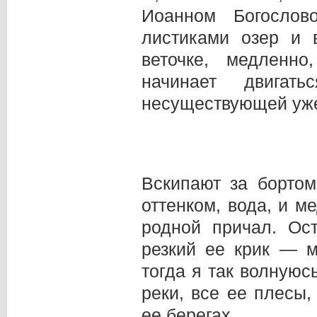
Иоанном Богослов
листиками озер и 
веточке, медленн
начинает двигат
несуществующей уже
Вскипают за бортом
оттенком, вода, и м
родной причал. Ос
резкий ее крик — м
тогда я так волнуюс
реки, все ее плесы,
ее берегах...