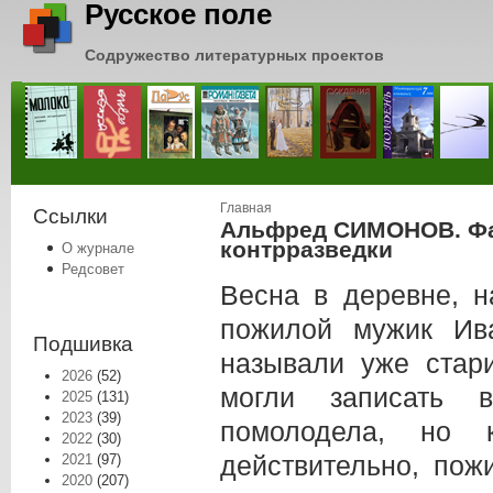
Русское поле
Содружество литературных проектов
Вы здесь
Главная
Ссылки
Альфред СИМОНОВ. Фаэ
контрразведки
О журнале
Редсовет
Весна в деревне, н
пожилой мужик Ив
Подшивка
называли уже стари
2026
(52)
могли записать 
2025
(131)
2023
(39)
помолодела, но 
2022
(30)
действительно, пож
2021
(97)
2020
(207)