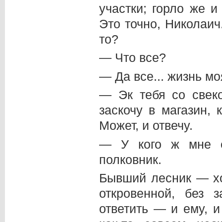
участки; горло же 
Это точно, Николаич
то?
— Что все?
— Да все... жизнь моя
— Эк тебя со свеко
заскочу в магазин, 
Может, и отвечу.
— У кого ж мне е
полковник.
Бывший лесник — хо
откровенной, без 
ответить — и ему, 