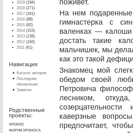
поживет.
2019
(194)
2018
(271)
На нем подаренные
2017
(181)
2016
(88)
гимнастерка с си
2015
(92)
валенках — калоши 
2014
(153)
2013
(138)
достать такие ка
2012
(150)
2011
(61)
мальчишек, мы делал
как это такой дефиц
Навигация
Знакомец мой слег
Каталог авторов
обедом своей люб
Последние
обновления
Петровича философс
Заметки
лесником, откуд
созерцательности
Родственные
каверзные вопросы
проекты:
предпочитает, чтоб
ХРОНОС
ФОРУМ ХРОНОСА