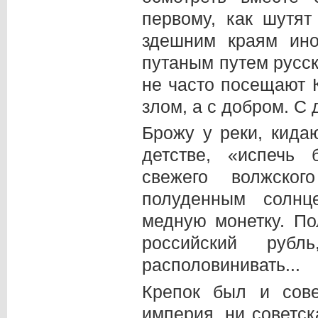
первому, как шутят
здешним краям ино
путаным путем русск
не часто посещают К
злом, а с добром. С 
Брожу у реки, кида
детстве, «испечь 
свежего волжског
полуденным солнц
медную монетку. По
российский рубл
располовинивать...
Крепок был и сове
империя, ни советск