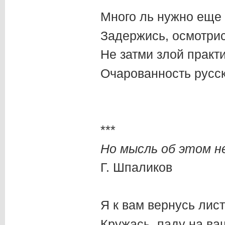
Много ль нужно еще
Задержись, осмотрис
Не затми злой практ
Очарованность русс
***
Но мысль об этом н
Г. Шпаликов
Я к вам вернусь лист
Кружась, паду на ва