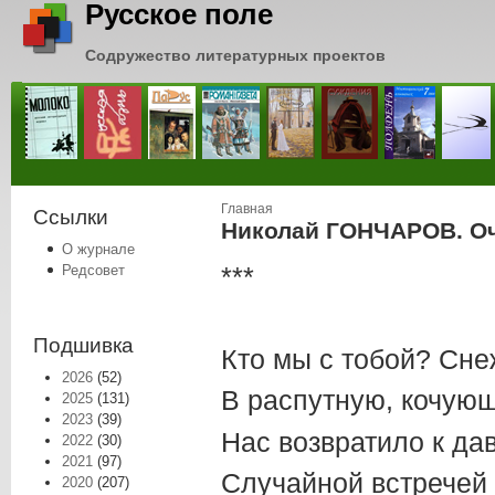
Русское поле
Содружество литературных проектов
Вы здесь
Главная
Ссылки
Николай ГОНЧАРОВ. Оч
О журнале
***
Редсовет
Подшивка
Кто мы с тобой? Снеж
2026
(52)
В распутную, кочую
2025
(131)
2023
(39)
Нас возвратило к да
2022
(30)
2021
(97)
Случайной встречей 
2020
(207)