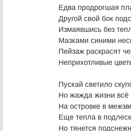
Едва продрогшая пл
Другой свой бок подс
Измаявшись без теп
Мазками синими нес
Пейзаж раскрасят ч
Неприхотливые цвет
Пускай светило скупо
Но жажда жизни всё
На островке в межзв
Еще тепла в подлеск
Но тянется подснежни