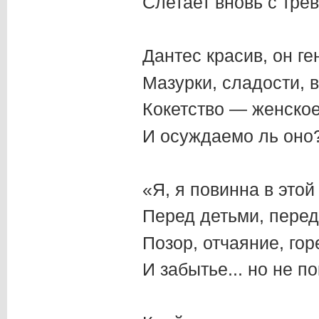
Слетает вновь с трев
Дантес красив, он ге
Мазурки, сладости,
Кокетство — женское
И осуждаемо ль оно
«Я, я повинна в этой
Перед детьми, перед
Позор, отчаяние, гор
И забытье... но не по