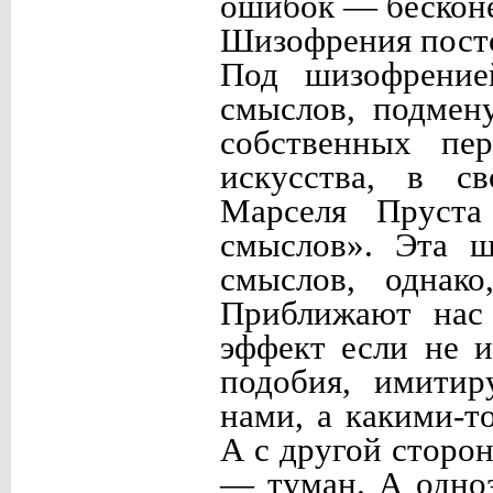
ошибок — бесконе
Шизофрения постс
Под шизофрение
смыслов, подмен
собственных пер
искусства, в с
Марселя Пруста
смыслов». Эта ш
смыслов, однак
Приближают нас 
эффект если не и
подобия, имитир
нами, а какими-
А с другой сторо
— туман. А одноз