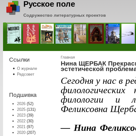
Русское поле
Содружество литературных проектов
Вы здесь
Главная
Ссылки
Нина ЩЕРБАК Прекрасн
эстетической проблем
О журнале
Редсовет
Сегодня у нас в р
филологических 
Подшивка
филологии и л
2026
(52)
Феликсовна Щерб
2025
(131)
2023
(39)
2022
(30)
— Нина Феликсов
2021
(97)
2020
(207)