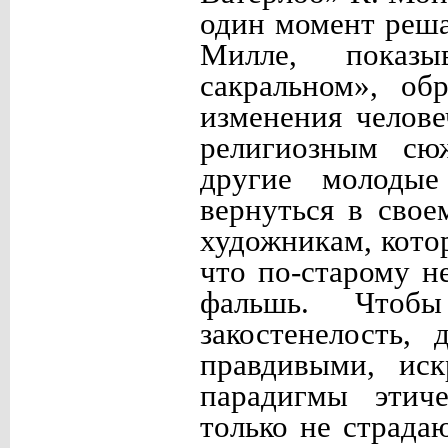
один момент реша
Милле, показ
сакральном», о
изменения челове
религиозным сюж
другие молодые
вернуться в свое
художникам, кото
что по-старому н
фальшь. Чтобы
закостенелость,
правдивыми, ис
парадигмы этич
только не страдаю