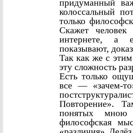
придуманный важ
колоссальный пот
только философск
Скажет человек 
интернете, а е
показывают, доказ
Так как же с эти
эту сложность раз
Есть только ощущ
все — «зачем-то
постструктурал
Повторение». Т
понятых мною 
философская мыс
«различия» Делёз