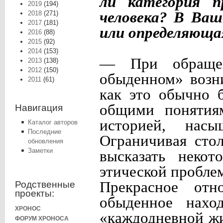
ли категория п
2019
(194)
человека? В Ваш
2018
(271)
2017
(181)
или определяюща
2016
(88)
2015
(92)
2014
(153)
— При обращен
2013
(138)
2012
(150)
обыденном» возн
2011
(61)
как это обычно 
общими понятиям
Навигация
историей, насы
Каталог авторов
Последние
Ограничивая сто
обновления
Заметки
высказать некот
этической пробле
Прекрасное отн
Родственные
проекты:
обыденное наход
ХРОНОС
«каждодневной жи
ФОРУМ ХРОНОСА