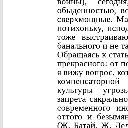
войны), сегодн
обыденностью, в
сверхмощные. Мас
потихоньку, испо
тоже выстраиваю
банального и не т
Обращаясь к стат
прекрасного: от п
я вижу вопрос, ко
компенсаторно
культуры угроз
запрета сакральн
современного ин
оттого и безымя
(Ж. Батай, Ж. Де