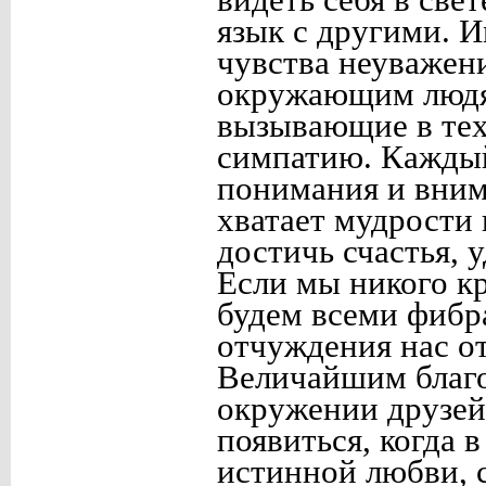
видеть себя в све
язык с другими. 
чувства неуважени
окружающим людям
вызывающие в тех,
симпатию. Каждый
понимания и внима
хватает мудрости 
достичь счастья, 
Если мы никого к
будем всеми фибр
отчуждения нас о
Величайшим благо
окружении друзей 
появиться, когда 
истинной любви, 