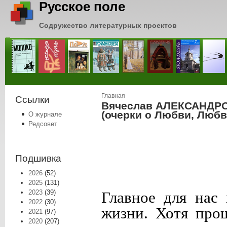
Русское поле
Содружество литературных проектов
Вы здесь
Главная
Ссылки
Вячеслав АЛЕКСАНДРО
(очерки о Любви, Любв
О журнале
Редсовет
Подшивка
2026
(52)
2025
(131)
2023
(39)
Главное для нас
2022
(30)
жизни. Хотя про
2021
(97)
2020
(207)