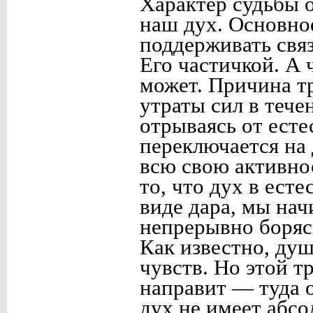
Характер судьбы о
наш дух. Основное
поддерживать связ
Его частичкой. А 
может. Причина т
утраты сил в тече
отрываясь от есте
переключается на
всю свою активно
то, что дух в ест
виде дара, мы нач
непрерывно боряс
Как известно, душ
чувств. Но этой т
направит — туда о
дух не имеет абс