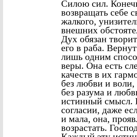
Силою сил. Конечн
возвращать себе с
жалкого, унизител
внешних обстояте
Дух обязан твори
его в раба. Верну
лишь одним спосо
веры. Она есть сл
качеств в их гар
без любви и воли,
без разума и люб
истинный смысл. 
согласии, даже ес
и мала, она, проя
возрастать. Господ
Каждый эту истин