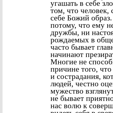
угашать в себе зл
том, что человек,
себе Божий образ.
потому, что ему н
дружбы, ни насто
рождаемых в общ
часто бывает глав
начинают презира
Многие не спосо
причине того, что
и сострадания, ко
людей, честно оц
мужество взглянут
не бывает приятно
нас волю к совер