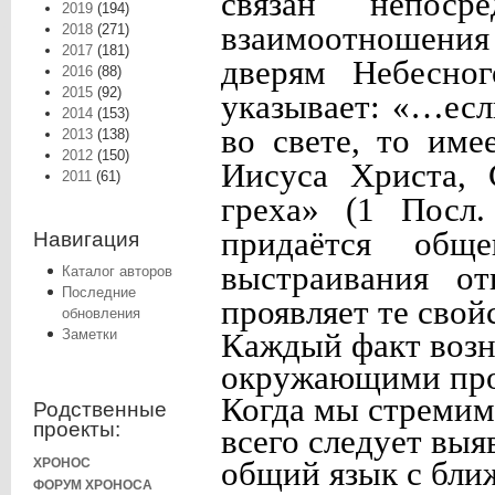
связан непоср
2019
(194)
взаимоотношения
2018
(271)
2017
(181)
дверям Небесно
2016
(88)
2015
(92)
указывает: «…есл
2014
(153)
во свете, то им
2013
(138)
2012
(150)
Иисуса Христа, 
2011
(61)
греха» (1 Посл.
придаётся общ
Навигация
выстраивания о
Каталог авторов
Последние
проявляет те свой
обновления
Заметки
Каждый факт возн
окружающими проя
Когда мы стремим
Родственные
проекты:
всего следует выя
ХРОНОС
общий язык с бли
ФОРУМ ХРОНОСА