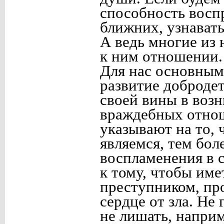
способность восп
ближних, узнават
А ведь многие из 
к ним отношении.
Для нас основны
развитие доброде
своей вины в воз
враждебных отнош
указывают на то,
являемся, тем бол
воспламенения в с
к тому, чтобы име
преступником, пр
сердце от зла. Не
не лишать, напри