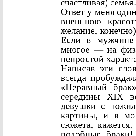
счастливая) семья
Ответ у меня оди
внешнюю красоту
желание, конечно
Если в мужчине 
многое — на физ
непростой характ
Написав эти слов
всегда пробужда
«Неравный брак
середины
XIX
ве
девушки с пожил
картины, и в мо
сюжета, кажется
подобные браки!