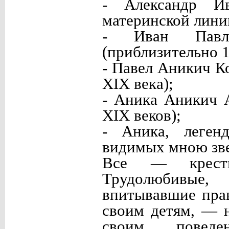
- Александр И
материнской лини
- Иван Павло
(приблизительно 
- Павел Аникич К
XIX века);
- Аника Аникич 
XIX веков);
- Аника, леген
видимых мною звен
Все — кресть
Трудолюбивые
впитывавшие пра
своим детям, — 
своим поведе