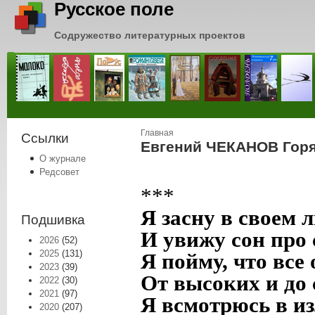
Русское поле
Содружество литературных проектов
Вы здесь
Главная
Ссылки
Евгений ЧЕКАНОВ Горя
О журнале
Редсовет
***
Я засну в своем 
Подшивка
И увижу сон про 
2026
(52)
2025
(131)
Я пойму, что все
2023
(39)
От высоких и до
2022
(30)
2021
(97)
Я всмотрюсь в из
2020
(207)