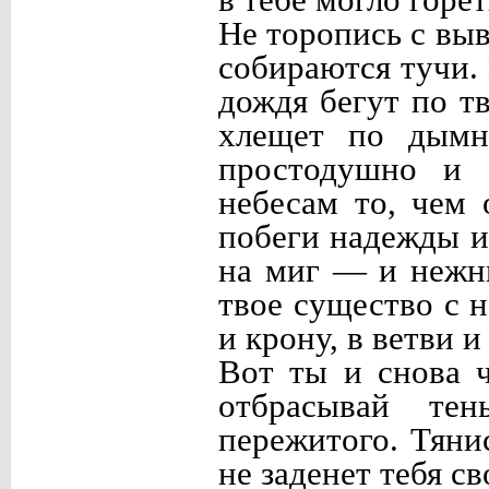
в тебе могло горет
Не торопись с вы
собираются тучи.
дождя бегут по т
хлещет по дымн
простодушно и б
небесам то, чем 
побеги надежды и
на миг — и нежны
твое существо с н
и крону, в ветви 
Вот ты и снова ч
отбрасывай тен
пережитого. Тяни
не заденет тебя с