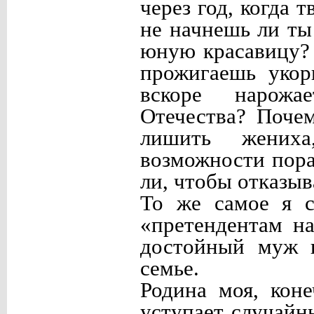
через год, когда 
не начнешь ли ты
юную красавицу? 
прожигаешь укор
вскоре нарожа
Отечества? Поче
лишить жениха
возможности пора
ли, чтобы отказыва
То же самое я 
«претендентам н
достойный муж н
семье.
Родина моя, кон
уступает случайн