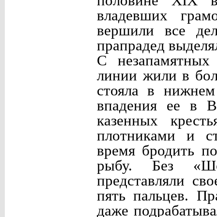
половине XIX в
владевших грам
вершили все дел
прапрадед выделя
С незапамятных
линии жили в бол
стояла в нижнем
впадения ее в В
казенных крест
плотниками и с
время бродить п
рыбу. Без «Ш
представляли сво
пять пальцев. П
даже подрабатыв