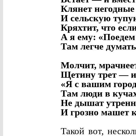
Клянет негодные
И сельскую тупую
Кряхтит, что есл
А я ему: «Поедем
Там легче думат
Молчит, мрачнеет
Щетину трет — и
«Я с вашим горо
Там люди в кучах
Не дышат утренн
И грозно машет 
Такой вот, неско