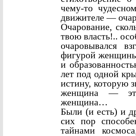
чему-то чудесно
движителе — оча
Очарование, скол
твою власть!.. ос
очаровывался в
фигурой женщины
и образованност
лет под одной кр
истину, которую з
женщина — это
женщина…
Были (и есть) и 
сих пор способе
тайнами космоса