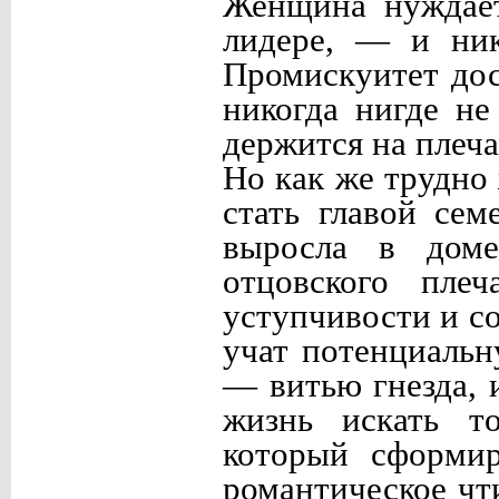
Женщина нуждает
лидере, — и ник
Промискуитет дос
никогда нигде не
держится на плеча
Но как же трудно
стать главой се
выросла в доме
отцовского плеч
уступчивости и со
учат потенциальн
— витью гнезда, 
жизнь искать т
который сформир
романтическое чт