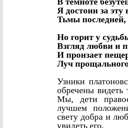
В темноте безуте
Я достоин за эту
Тьмы последней,
Но горит у судьб
Взгляд любви и п
И пронзает пеще
Луч прощального
Узники платонов
обречены видеть 
Мы, дети правос
лучшем положен
свету добра и лю
увидеть его.