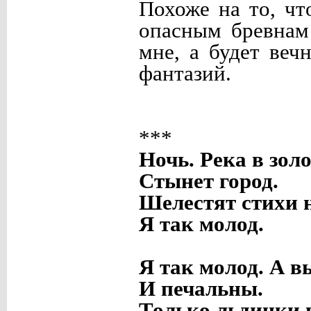
Похоже на то, чт
опасным бревнам 
мне, а будет веч
фантазий.
***
Ночь. Река в зол
Стынет город.
Шелестят стихи н
Я так молод.
Я так молод. А 
И печальны.
Только льдинки 