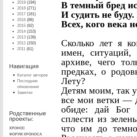
2019
(194)
В темный бред и
2018
(271)
И судить не буду.
2017
(181)
2016
(88)
Всех, кого века н
2015
(92)
2014
(153)
2013
(138)
Сколько лет я ко
2012
(150)
2011
(61)
имен, ситуаций,
архиве, чего то
Навигация
предках, о родов
Каталог авторов
Лету?
Последние
обновления
Детям моим, так у
Заметки
все мои ветки — 
обиде: дай Бог 
Родственные
сплести из зеле
проекты:
что им до темно
ХРОНОС
ФОРУМ ХРОНОСА