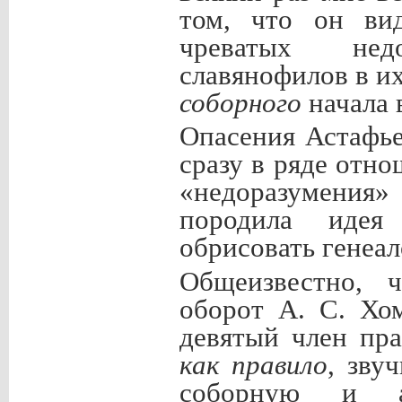
том, что он ви
чреватых нед
славянофилов в и
соборного
начала 
Опасения Астафье
сразу в ряде отн
«недоразумения»
породила идея 
обрисовать генеал
Общеизвестно, 
оборот А. С. Хом
девятый член пр
как правило
, зву
соборную и ап