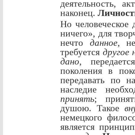
деятельность, ак
наконец.
Личнос
Но человеческое 
ничего», для тво
нечто
данное
, н
требуется
другое 
дано
, передает
поколения в пок
передавать по н
наследие необ
принять
; приня
душою. Такое
вн
немецкого фило
является принци