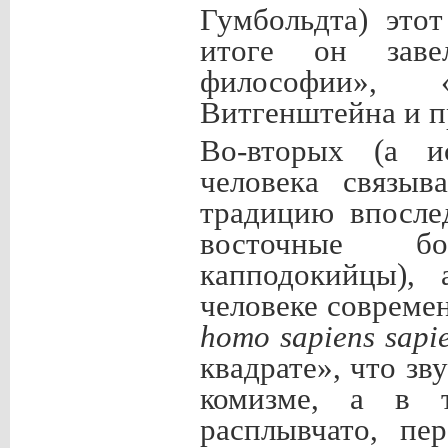
Гумбольдта) это
итоге он заве
философии», «
Витгенштейна и п
Во-вторых (а ис
человека связы
традицию впосле
восточные бо
капподокийцы), 
человеке совреме
homo
sapiens
sapi
квадрате», что зв
комизме, а в т
расплывчато, пер