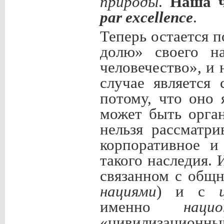
природы
.
Наша ч
par
excellence
.
Теперь остается 
долю» своего н
человечество», и 
случае является
потому, что оно
может быть орг
нельзя рассматри
корпоративное и
такого наследия. 
связанном с общн
нациями
) и с
именно
нацио
«цивилизационн