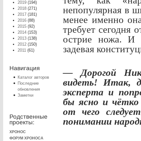
тему, как «нар
2019
(194)
непопулярная в ш
2018
(271)
2017
(181)
менее именно он
2016
(88)
2015
(92)
требует сегодня о
2014
(153)
острие ножа. И 
2013
(138)
2012
(150)
задевая конституц
2011
(61)
Навигация
— Дорогой Ник
Каталог авторов
видеть! Итак, д
Последние
эксперта и попр
обновления
Заметки
бы ясно и чётко
от чего следуе
Родственные
понимании народн
проекты:
ХРОНОС
ФОРУМ ХРОНОСА