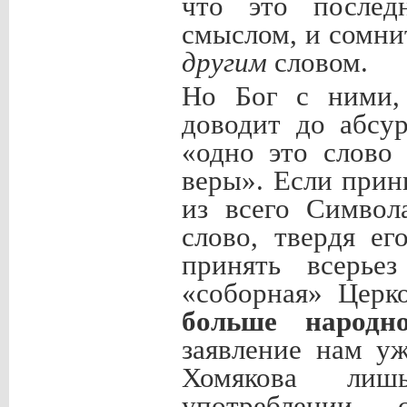
что это после
смыслом, и сомни
другим
словом.
Но Бог с ними, 
доводит до абсур
«одно это слово
веры». Если прин
из всего Символ
слово, твердя ег
принять всерье
«соборная» Церк
больше народно
заявление нам у
Хомякова лиш
употреблении 