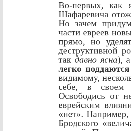
Во-первых, как 
Шафаревича отож
Но зачем придум
части евреев нов
прямо, но уделя
деструктивной ро
так
давно ясна
), 
легко поддаютс
видимому, нескол
себе, в своем 
Освободись от н
еврейским влияни
«нет». Например,
Бродского «вели