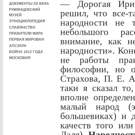
— Дорогая Ирин
ДОКУМЕНТЫ XX ВЕКА
РУМЯНЦЕВСКИЙ
решил, что все-
МУЗЕЙ
народности не т
ЭТНОЦИКЛОПЕДИЯ
СЛАВЯНСТВО
небольшого рас
ПРАВИТЕЛИ МИРА
внимание, как н
ПЕРВАЯ МИРОВАЯ
АПСУАРА
народности». Кон
ВОЙНА 1812 ГОДА
не работы прак
МОСКОВИЯ
философии, но о
Страхова, П. Е. А
таки я сказал то
вполне определе
малый народ (э
большевиках) и 
качеств того ил
Даля).
Народност