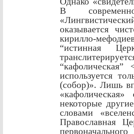
Однако «свидетел
В современно
«Лингвистически
оказывается чис
кирилло-мефодие
“истинная Цер
транслитерирует
“кафолическая” 
используется то
(собор)». Лишь в
«кафолическая» 
некоторые други
словами «вселен
Православная Це
первоначальног