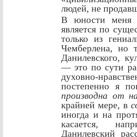
людей, не прода
В юности меня п
является по суще
только из гениа
Чемберлена, но 
Данилевского, ку
— это по сути ра
духовно-нравс
постепенно я по
производна от н
крайней мере, в
с
иногда и на прот
касается, напр
Данилевский рас