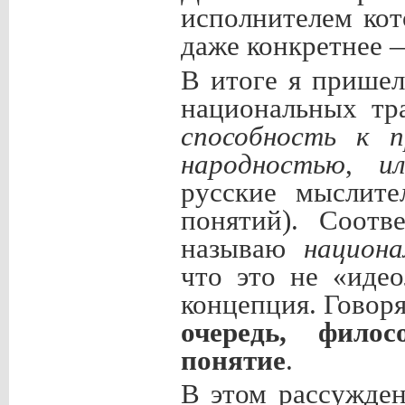
исполнителем кот
даже конкретнее
В итоге я пришел
национальных тр
способность к
народностью
,
и
русские мыслит
понятий). Соот
называю
национа
что это не «иде
концепция. Говоря
очередь, фил
понятие
.
В этом рассужде