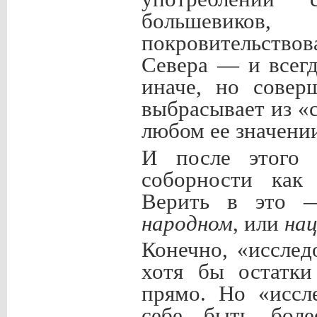
большевиков
покровительство
Севера — и всег
иначе, но совер
выбрасывает из 
любом ее значени
И после этого 
соборности как 
Верить в это —
народном
, или
на
Конечно, «исслед
хотя бы остатки
прямо. Но «иссл
себе быть боле