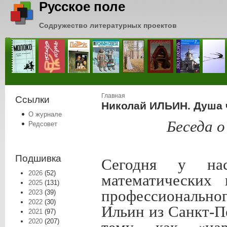
Русское поле
Содружество литературных проектов
Вы здесь
Главная
Ссылки
Николай ИЛЬИН. Душа 
О журнале
Беседа о
Редсовет
Подшивка
Сегодня у на
2026
(52)
математических 
2025
(131)
профессионально
2023
(39)
2022
(30)
Ильин из Санкт-П
2021
(97)
2020
(207)