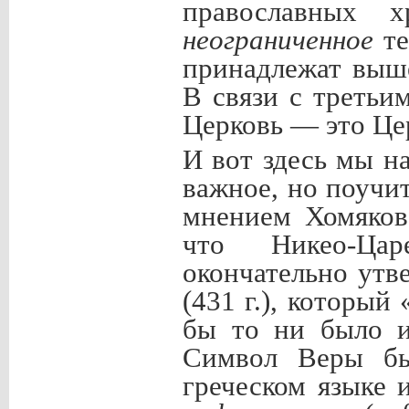
православных хр
неограниченное
те
принадлежат выш
В связи с третьи
Церковь — это Ц
И вот здесь мы н
важное, но поучи
мнением Хомякова
что Никео-Ца
окончательно ут
(431 г.), который
бы то ни было и
Символ Веры был
греческом языке 