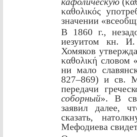
кафолическую
(κα
καθολικός употр
значении «всеобщ
В 1860 г., неза
иезуитом кн. И.
Хомяков утвержда
καθολική словом 
ни мало славянс
827–869) и св. 
передачи греческ
соборный
». В св
заявил далее, ч
сказать, натол
Мефодиева свидет