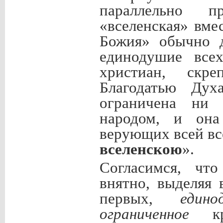
параллельно п
«вселенская» вме
Божия» обычно д
единодушие всех
христиан, скр
Благодатью Дух
ограничена ни 
народом, и она
верующих всей вс
вселенскою
».
Согласимся, что
внятно, выделяя 
первых,
едино
ограниченное
к