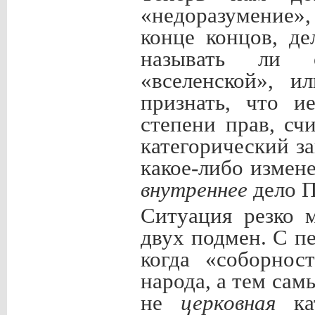
«недоразумение»,
конце концов, д
называть ли с
«вселенской», и
признать, что и
степени прав, сч
категорический з
какое-либо измен
внутреннее
дело 
Ситуация резко м
двух подмен. С п
когда «соборнос
народа, а тем сам
не
церковная
к