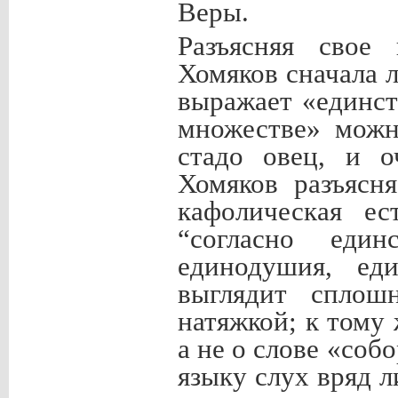
Веры.
Разъясняя свое 
Хомяков сначала л
выражает «единст
множестве» можн
стадо овец, и о
Хомяков разъясн
кафолическая ес
“согласно един
единодушия, ед
выглядит сплош
натяжкой; к тому 
а не о слове «соб
языку слух вряд