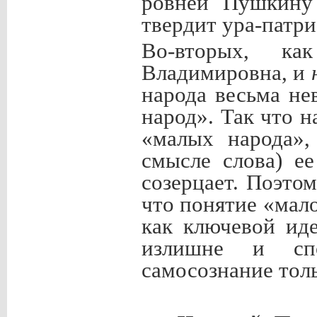
ровней Пушкину
твердит ура-патр
Во-вторых, к
Владимировна, и
народа весьма не
народ». Так что 
«малых народа»,
смысле слова) ее
созерцает. Поэтом
что понятие «мало
как ключевой ид
излишне и спо
самосознание толь