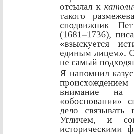
отсылал к
католи
такого размежев
сподвижник Пет
(1681–1736), пис
«взыскуется ис
единым лицем». С
не самый подходя
Я напомнил казу
происхождением 
внимание на н
«обосновании» с
дело связывать
Угличем, и со
историческими ф