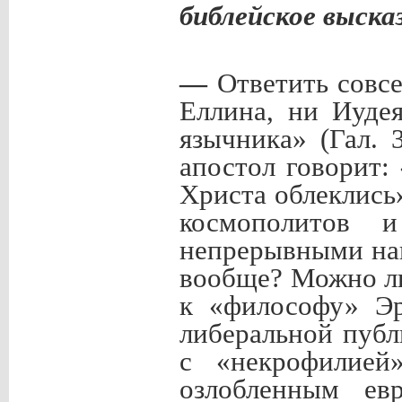
библейское выска
—
Ответить совсе
Еллина, ни Иудея
язычника» (Гал. 3
апостол говорит:
Христа облеклись»
космополитов 
непрерывными нап
вообще? Можно ли
к «философу» Э
либеральной публ
с «некрофилией
озлобленным ев