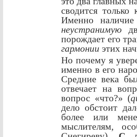
это два главных н
сводится только 
Именно наличие 
неустранимую
дво
порождает его тр
гармонии
этих нач
Но почему я увер
именно в его нар
Средние века бы
отвечает на вопр
вопрос «что?» (
q
дело обстоит да
более или мене
мыслителям, ос
Снегиреву).
С л