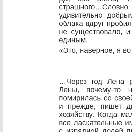
страшного…Словно 
удивительно добры
облака вдруг пробил
не существовало, и
единым.
«Это, наверное, я в
…Через год Лена р
Лены, почему-то 
помирилась со свое
и прежде, пишет д
хозяйству. Когда м
все ласкательные и
с изрядной долей п