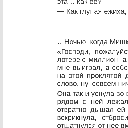
эта… как ее?
— Как глупая ежиха
…Ночью, когда Мишка
«Господи, пожалуй
лотерею миллион, а
мне выиграл, а себе
на этой проклятой 
слово, ну, совсем нич
Она так и уснула во
рядом с ней лежал
отвратно дышал ей 
вскрикнула, отбро
отшатнулся от нее в