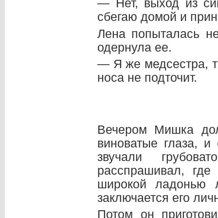
— Нет, выход из си
сбегаю домой и прин
Лена попыталась не
одернула ее.
— Я же медсестра, т
носа не подточит.
Вечером Мишка дол
виноватые глаза, и
звучали грубова
расспрашивал, где
широкой ладонью л
заключается его лич
Потом он приготов