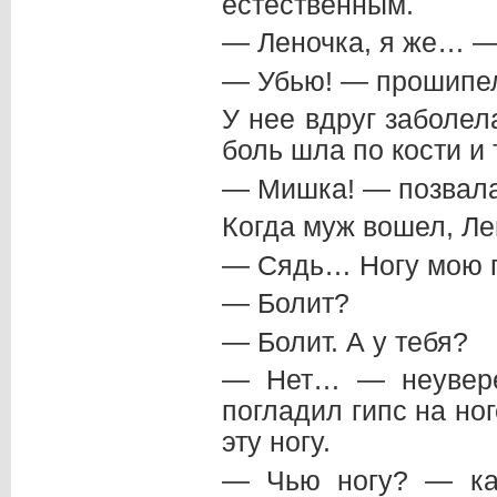
естественным.
— Леночка, я же… —
— Убью! — прошипел
У нее вдруг заболел
боль шла по кости и 
— Мишка! — позвала
Когда муж вошел, Ле
— Сядь… Ногу мою п
— Болит?
— Болит. А у тебя?
— Нет… — неувере
погладил гипс на но
эту ногу.
— Чью ногу? — как