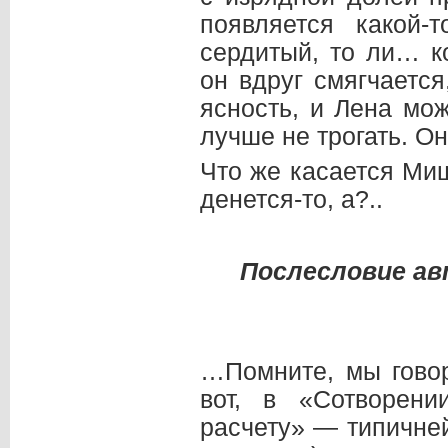
появляется какой-
сердитый, то ли… к
он вдруг смягчаетс
ясность, и Лена мо
лучше не трогать. О
Что же касается Ми
денется-то, а?..
Послесловие ав
…Помните, мы говор
вот, в «Сотворен
расчету» — типичне