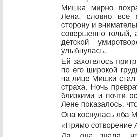
Мишка мирно похр
Лена, словно все 
сторону и внимател
совершенно голый, 
детской умиротв
улыбнулась.
Ей захотелось прит
по его широкой груд
на лице Мишки стал 
страха. Ночь превра
близкими и почти о
Лене показалось, что
Она коснулась лба М
«Прямо сотворение 
Да, она знала, ч