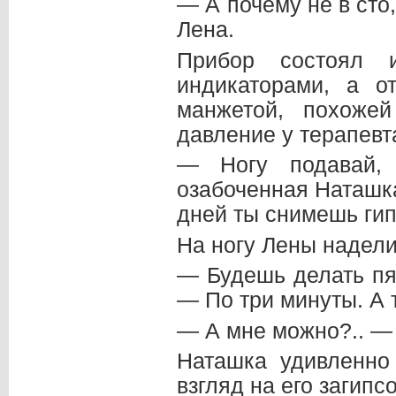
— А почему не в ст
Лена.
Прибор состоял 
индикаторами, а о
манжетой, похоже
давление у терапевт
— Ногу подавай, 
озабоченная Наташк
дней ты снимешь гип
На ногу Лены надели
— Будешь делать пя
— По три минуты. А 
— А мне можно?.. —
Наташка удивленно
взгляд на его загипс