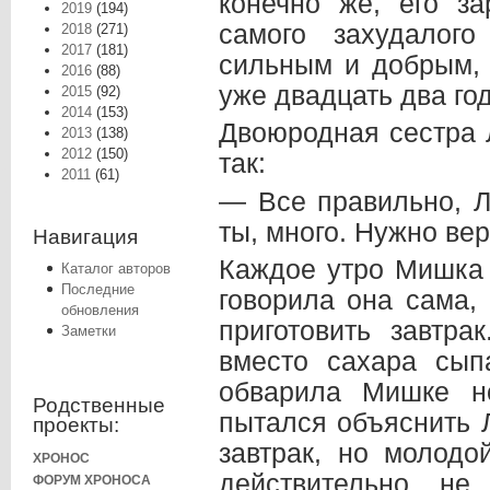
конечно же, его з
2019
(194)
самого захудало
2018
(271)
2017
(181)
сильным и добрым, 
2016
(88)
уже двадцать два год
2015
(92)
2014
(153)
Двоюродная сестра 
2013
(138)
2012
(150)
так:
2011
(61)
— Все правильно, Л
ты, много. Нужно вер
Навигация
Каждое утро Мишка в
Каталог авторов
Последние
говорила она сама,
обновления
приготовить завтра
Заметки
вместо сахара сы
обварила Мишке н
Родственные
пытался объяснить Л
проекты:
завтрак, но молод
ХРОНОС
действительно не
ФОРУМ ХРОНОСА