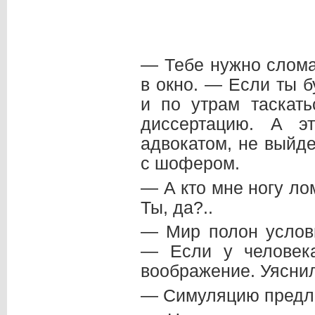
— Тебе нужно слома
в окно. — Если ты 
и по утрам таскат
диссертацию. А э
адвокатом, не выйд
с шофером.
— А кто мне ногу ло
Ты, да?..
— Мир полон услов
— Если у человека
воображение. Уясни
— Симуляцию предла