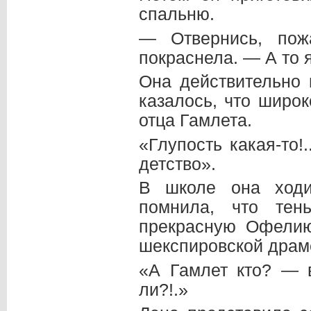
спальню.
— Отвернись, пож
покраснела. — А то 
Она действительно 
казалось, что широ
отца Гамлета.
«Глупость какая-то
детство».
В школе она ходи
помнила, что тен
прекрасную Офелию
шекспировской драм
«А Гамлет кто? — 
ли?!.»