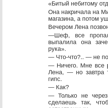
«Битый небитому отд
Она накричала на Ми
магазина, а потом у
Вечером Лена позво
—Шеф, все пропал
выпалила она зач
рука».
— Что-что?.. — не п
— Ничего. Мне все 
Лена, — но завтра 
гипс.
— Как?
— Только не чере
сделаешь так, что