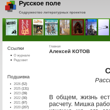
Русское поле
Содружество литературных проектов
Вы здесь
Главная
Ссылки
Алексей КОТОВ
О журнале
Редсовет
С
Подшивка
Расс
2026
(52)
2025
(131)
2023
(39)
В общем, жизнь ес
2022
(30)
расчету. Мишка рабо
2021
(97)
2020
(207)