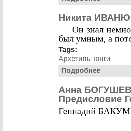
Никита ИВАНЮК
Он знал немно
был умным, а пот
Tags:
Архетипы юнги
Подробнее
о Никита ИВАНЮК
Анна БОГУШЕВА
Предисловие Г
Геннадий БАКУ