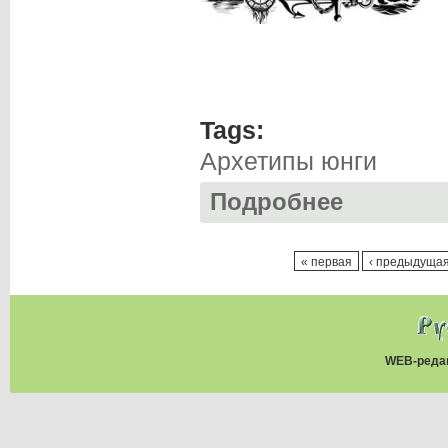
Tags:
Архетипы юнги
Подробнее
о София АБРАМОВ
Страницы
« первая
‹ предыдуща
WEB-реда