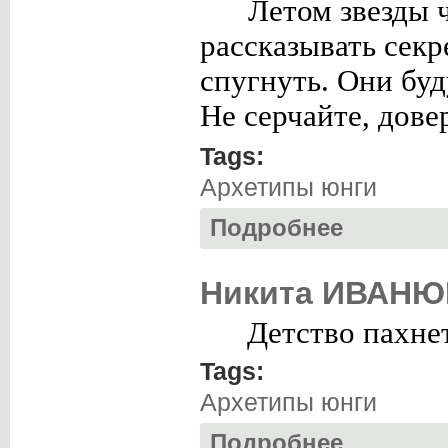
Летом звезды 
рассказывать секр
спугнуть. Они буд
Не серчайте, дове
Tags:
Архетипы юнги
Подробнее
о Азиза БАКАЕВА
Никита ИВАНЮК
Детство пахне
Tags:
Архетипы юнги
Подробнее
о Никита ИВАНЮК