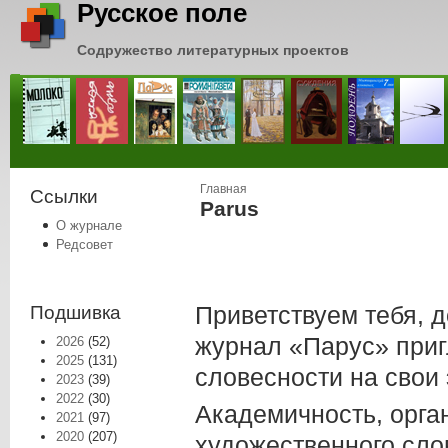
Русское поле
Содружество литературных проектов
Вы здесь
Главная
Ссылки
Parus
О журнале
Редсовет
Приветствуем тебя, д
Подшивка
журнал «Парус» приг
2026
(52)
2025
(131)
словесности на свои
2023
(39)
2022
(30)
Академичность, орга
2021
(97)
2020
(207)
художественного сло