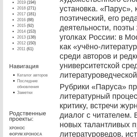
2019
(194)
установка. «Парус», 
2018
(271)
2017
(181)
поэтический, его ре
2016
(88)
2015
(92)
деятельности, поэты 
2014
(153)
уголках России: в Мо
2013
(138)
2012
(150)
как «учёно-литератур
2011
(61)
среди авторов и ред
университетской ср
Навигация
литературоведческо
Каталог авторов
Последние
Рубрики «Паруса» пр
обновления
Заметки
литературный процес
критику, встречи жу
Родственные
диалог с читателем.
проекты:
новых талантливых пр
ХРОНОС
литературоведов, ис
ФОРУМ ХРОНОСА