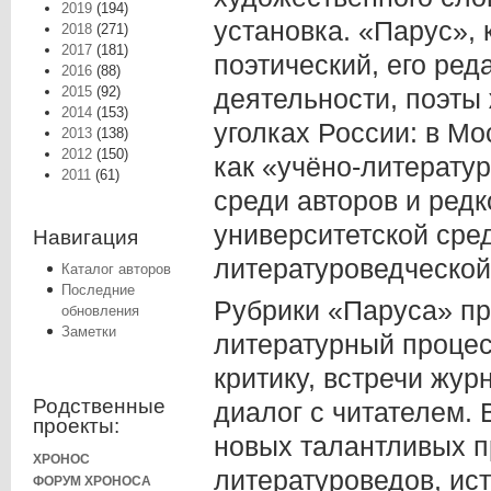
2019
(194)
установка. «Парус», 
2018
(271)
2017
(181)
поэтический, его ре
2016
(88)
2015
(92)
деятельности, поэты 
2014
(153)
уголках России: в Мо
2013
(138)
2012
(150)
как «учёно-литератур
2011
(61)
среди авторов и ред
университетской ср
Навигация
литературоведческо
Каталог авторов
Последние
Рубрики «Паруса» пр
обновления
Заметки
литературный процес
критику, встречи жу
Родственные
диалог с читателем.
проекты:
новых талантливых пр
ХРОНОС
литературоведов, ис
ФОРУМ ХРОНОСА