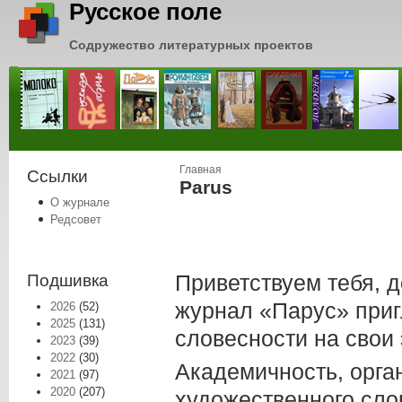
Русское поле
Содружество литературных проектов
Вы здесь
Главная
Ссылки
Parus
О журнале
Редсовет
Приветствуем тебя, д
Подшивка
журнал «Парус» приг
2026
(52)
2025
(131)
словесности на свои
2023
(39)
2022
(30)
Академичность, орга
2021
(97)
2020
(207)
художественного сло